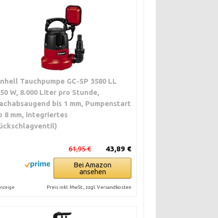
inhell Tauchpumpe GC-SP 3580 LL
350 W, 8.000 Liter pro Stunde,
lachabsaugend bis 1 mm, Pumpenstart
b 8 mm, integriertes
ückschlagventil)
61,95 €
43,89 €
Bei Amazon
ansehen
Preis inkl. MwSt., zzgl. Versandkosten
nzeige