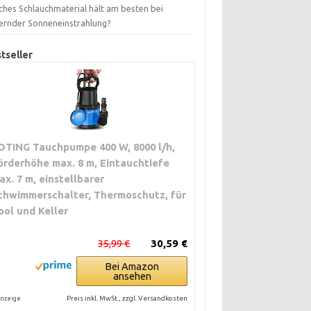
ches Schlauchmaterial hält am besten bei
ernder Sonneneinstrahlung?
tseller
OTING Tauchpumpe 400 W, 8000 l/h,
örderhöhe max. 8 m, Eintauchtiefe
ax. 7 m, einstellbarer
chwimmerschalter, Thermoschutz, für
ool und Keller
35,99 €
30,59 €
Bei Amazon
ansehen
Preis inkl. MwSt., zzgl. Versandkosten
nzeige