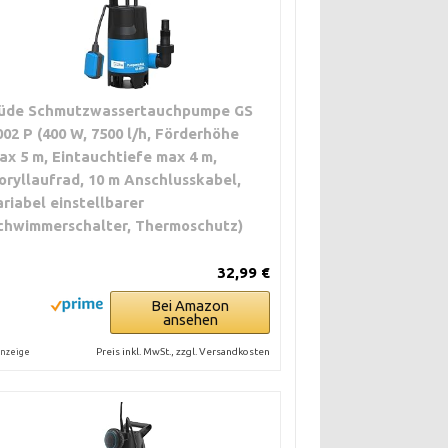
üde Schmutzwassertauchpumpe GS
002 P (400 W, 7500 l/h, Förderhöhe
ax 5 m, Eintauchtiefe max 4 m,
oryllaufrad, 10 m Anschlusskabel,
ariabel einstellbarer
chwimmerschalter, Thermoschutz)
32,99 €
Bei Amazon
ansehen
Preis inkl. MwSt., zzgl. Versandkosten
nzeige