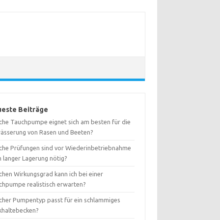
este Beiträge
che Tauchpumpe eignet sich am besten für die
ässerung von Rasen und Beeten?
che Prüfungen sind vor Wiederinbetriebnahme
h langer Lagerung nötig?
chen Wirkungsgrad kann ich bei einer
chpumpe realistisch erwarten?
cher Pumpentyp passt für ein schlammiges
khaltebecken?