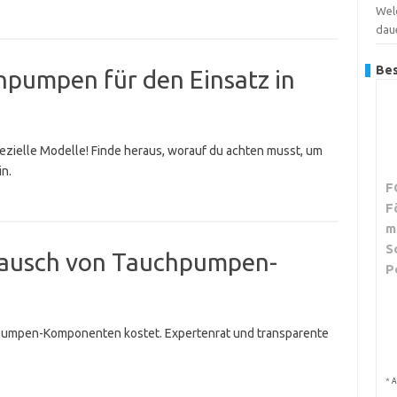
Wel
dau
Bes
chpumpen für den Einsatz in
ezielle Modelle! Finde heraus, worauf du achten musst, um
n.
F
F
m
S
stausch von Tauchpumpen-
P
hpumpen-Komponenten kostet. Expertenrat und transparente
*
A