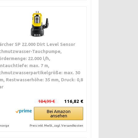
ärcher SP 22.000 Dirt Level Sensor
chmutzwasser-Tauchpumpe,
ördermenge: 22.000 l/h,
intauchtiefe: max. 7 m,
chmutzwasserpartikelgröße: max. 30
m, Restwasserhöhe: 35 mm, Druck: 0,8
ar
184,99 €
116,82 €
Bei Amazon
ansehen
Preis inkl. MwSt., zzgl. Versandkosten
nzeige