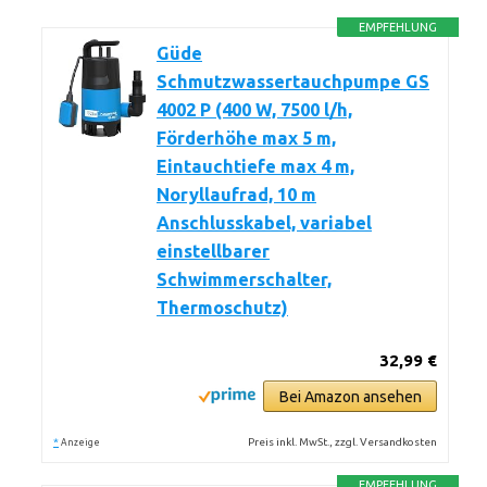
EMPFEHLUNG
Güde
Schmutzwassertauchpumpe GS
4002 P (400 W, 7500 l/h,
Förderhöhe max 5 m,
Eintauchtiefe max 4 m,
Noryllaufrad, 10 m
Anschlusskabel, variabel
einstellbarer
Schwimmerschalter,
Thermoschutz)
32,99 €
Bei Amazon ansehen
*
Preis inkl. MwSt., zzgl. Versandkosten
Anzeige
EMPFEHLUNG