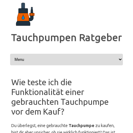
Zum
Inhalt
springen
Tauchpumpen Ratgeber
Wie teste ich die
Funktionalität einer
gebrauchten Tauchpumpe
vor dem Kauf?
Du überlegst, eine gebrauchte
Tauchpumpe
zu kaufen,
bist dir aber unsicher, ob sie wirklich funktioniert? Das ist