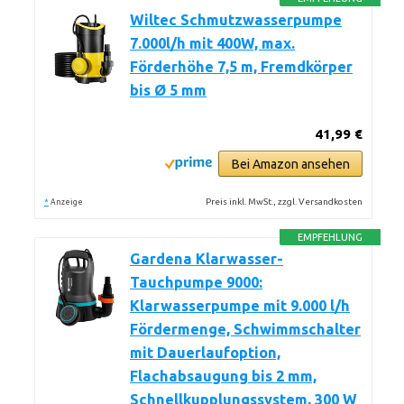
Wiltec Schmutzwasserpumpe
7.000l/h mit 400W, max.
Förderhöhe 7,5 m, Fremdkörper
bis Ø 5 mm
41,99 €
Bei Amazon ansehen
*
Preis inkl. MwSt., zzgl. Versandkosten
Anzeige
EMPFEHLUNG
Gardena Klarwasser-
Tauchpumpe 9000:
Klarwasserpumpe mit 9.000 l/h
Fördermenge, Schwimmschalter
mit Dauerlaufoption,
Flachabsaugung bis 2 mm,
Schnellkupplungssystem, 300 W