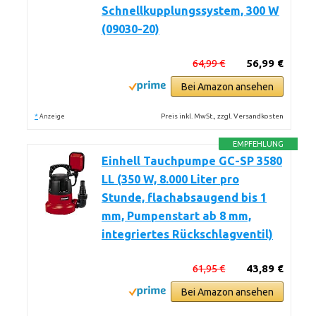
Schnellkupplungssystem, 300 W
(09030-20)
64,99 €
56,99 €
Bei Amazon ansehen
*
Preis inkl. MwSt., zzgl. Versandkosten
Anzeige
EMPFEHLUNG
Einhell Tauchpumpe GC-SP 3580
LL (350 W, 8.000 Liter pro
Stunde, flachabsaugend bis 1
mm, Pumpenstart ab 8 mm,
integriertes Rückschlagventil)
61,95 €
43,89 €
Bei Amazon ansehen