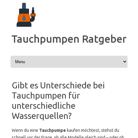
Zum
Inhalt
springen
Tauchpumpen Ratgeber
Gibt es Unterschiede bei
Tauchpumpen für
unterschiedliche
Wasserquellen?
Wenn du eine
Tauchpumpe
kaufen möchtest, stehst du
schnell vor der Frage, ob alle Modelle gleich sind – oder ob