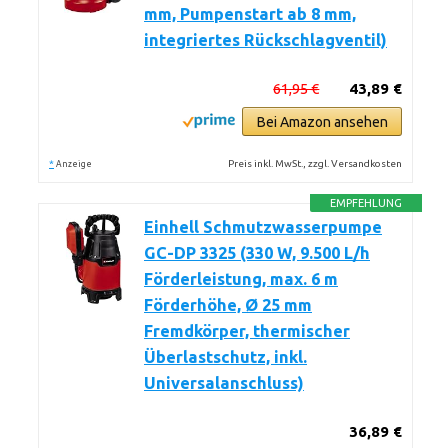
mm, Pumpenstart ab 8 mm,
integriertes Rückschlagventil)
61,95 €
43,89 €
Bei Amazon ansehen
*
Preis inkl. MwSt., zzgl. Versandkosten
Anzeige
EMPFEHLUNG
Einhell Schmutzwasserpumpe
GC-DP 3325 (330 W, 9.500 L/h
Förderleistung, max. 6 m
Förderhöhe, Ø 25 mm
Fremdkörper, thermischer
Überlastschutz, inkl.
Universalanschluss)
36,89 €