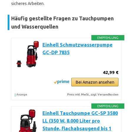
sicheres Arbeiten.
Häufig gestellte Fragen zu Tauchpumpen
und Wasserquellen
EMPFEHLUNG
Einhell Schmutzwasserpumpe
GC-DP 7835
42,99 €
Bei Amazon ansehen
*
Preis inkl. MwSt., zzgl. Versandkosten
Anzeige
EMPFEHLUNG
Einhell Tauchpumpe GC-SP 3580
LL (350 W, 8.000 Liter pro
Stunde, flachabsaugend bis 1