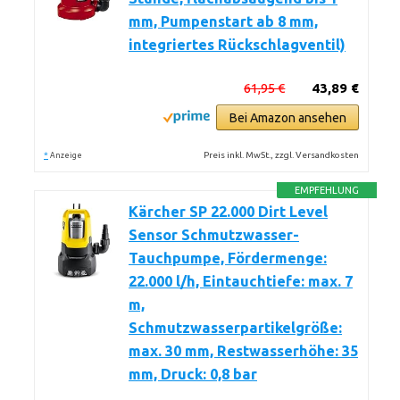
mm, Pumpenstart ab 8 mm,
integriertes Rückschlagventil)
61,95 €
43,89 €
Bei Amazon ansehen
*
Preis inkl. MwSt., zzgl. Versandkosten
Anzeige
EMPFEHLUNG
Kärcher SP 22.000 Dirt Level
Sensor Schmutzwasser-
Tauchpumpe, Fördermenge:
22.000 l/h, Eintauchtiefe: max. 7
m,
Schmutzwasserpartikelgröße:
max. 30 mm, Restwasserhöhe: 35
mm, Druck: 0,8 bar