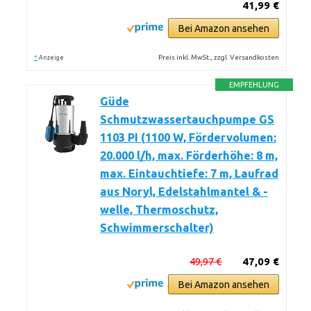
41,99 €
Bei Amazon ansehen
*
Preis inkl. MwSt., zzgl. Versandkosten
Anzeige
EMPFEHLUNG
Güde
Schmutzwassertauchpumpe GS
1103 PI (1100 W, Fördervolumen:
20.000 l/h, max. Förderhöhe: 8 m,
max. Eintauchtiefe: 7 m, Laufrad
aus Noryl, Edelstahlmantel & -
welle, Thermoschutz,
Schwimmerschalter)
49,97 €
47,09 €
Bei Amazon ansehen