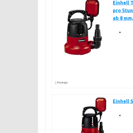
Einhell 
pro Stun
ab 8 mm,
*
Anzeige
Einhell