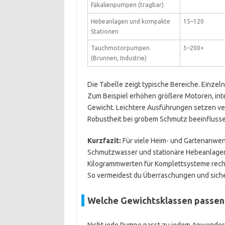
Fäkalienpumpen (tragbar)
Hebeanlagen und kompakte
15–120
Stationen
Tauchmotorpumpen
3–200+
(Brunnen, Industrie)
Die Tabelle zeigt typische Bereiche. Einzel
Zum Beispiel erhöhen größere Motoren, int
Gewicht. Leichtere Ausführungen setzen vers
Robustheit bei grobem Schmutz beeinflusse
Kurzfazit:
Für viele Heim- und Gartenanwen
Schmutzwasser und stationäre Hebeanlagen s
Kilogrammwerten für Komplettsysteme rechn
So vermeidest du Überraschungen und sichers
Welche Gewichtsklassen passen