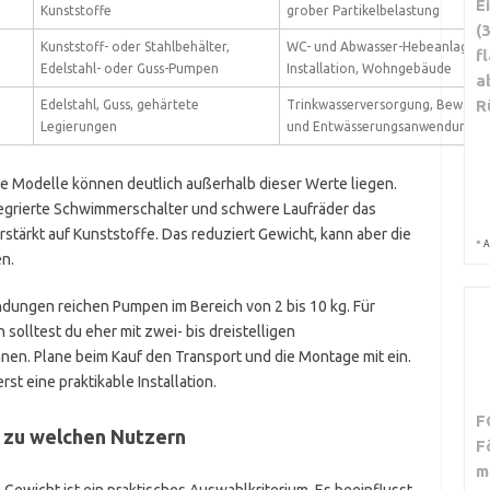
E
Kunststoffe
grober Partikelbelastung
(
Kunststoff- oder Stahlbehälter,
WC- und Abwasser-Hebeanlagen,
f
Edelstahl- oder Guss-Pumpen
Installation, Wohngebäude
a
R
Edelstahl, Guss, gehärtete
Trinkwasserversorgung, Bewässer
Legierungen
und Entwässerungsanwendungen
ne Modelle können deutlich außerhalb dieser Werte liegen.
egrierte Schwimmerschalter und schwere Laufräder das
tärkt auf Kunststoffe. Das reduziert Gewicht, kann aber die
*
A
n.
dungen reichen Pumpen im Bereich von 2 bis 10 kg. Für
olltest du eher mit zwei- bis dreistelligen
en. Plane beim Kauf den Transport und die Montage mit ein.
t eine praktikable Installation.
F
 zu welchen Nutzern
F
m