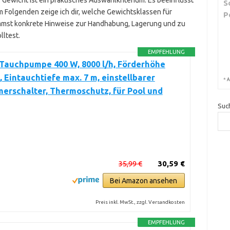
Gewicht ist ein praktisches Auswahlkriterium. Es beeinflusst
S
 Folgenden zeige ich dir, welche Gewichtsklassen für
P
mmst konkrete Hinweise zur Handhabung, Lagerung und zu
lltest.
EMPFEHLUNG
Tauchpumpe 400 W, 8000 l/h, Förderhöhe
, Eintauchtiefe max. 7 m, einstellbarer
*
A
erschalter, Thermoschutz, für Pool und
Suc
35,99 €
30,59 €
Bei Amazon ansehen
Preis inkl. MwSt., zzgl. Versandkosten
EMPFEHLUNG