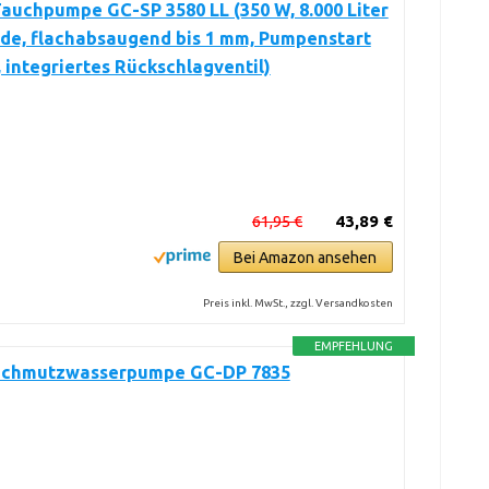
Tauchpumpe GC-SP 3580 LL (350 W, 8.000 Liter
de, flachabsaugend bis 1 mm, Pumpenstart
 integriertes Rückschlagventil)
61,95 €
43,89 €
Bei Amazon ansehen
Preis inkl. MwSt., zzgl. Versandkosten
EMPFEHLUNG
 Schmutzwasserpumpe GC-DP 7835