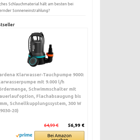
ches Schlauchmaterial hält am besten bei
ernder Sonneneinstrahlung?
tseller
ardena Klarwasser-Tauchpumpe 9000:
larwasserpumpe mit 9.000 l/h
ördermenge, Schwimmschalter mit
auerlaufoption, Flachabsaugung bis
 mm, Schnellkupplungssystem, 300 W
09030-20)
64,99 €
56,99 €
Bei Amazon
ansehen