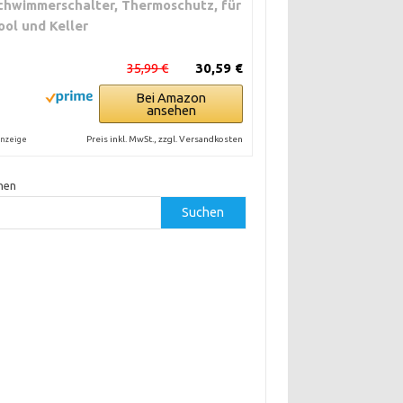
chwimmerschalter, Thermoschutz, für
ool und Keller
35,99 €
30,59 €
Bei Amazon
ansehen
Preis inkl. MwSt., zzgl. Versandkosten
nzeige
hen
Suchen