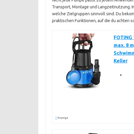
Nicht jede Pumpe passt zu jedem Anwender. 
Transport, Montage und Langzeitnutzung. Im
welche Zielgruppen sinnvoll sind. Du beko
praktischen Funktionen, auf die du achten so
FOTING 
max. 8 m
Schwimm
Keller
*
Anzeige