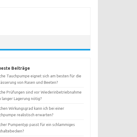
este Beiträge
che Tauchpumpe eignet sich am besten für die
ässerung von Rasen und Beeten?
che Prüfungen sind vor Wiederinbetriebnahme
h langer Lagerung nötig?
chen Wirkungsgrad kann ich bei einer
chpumpe realistisch erwarten?
cher Pumpentyp passt für ein schlammiges
khaltebecken?