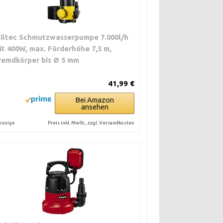
iltec Schmutzwasserpumpe 7.000l/h
it 400W, max. Förderhöhe 7,5 m,
remdkörper bis Ø 5 mm
41,99 €
Bei Amazon
ansehen
Preis inkl. MwSt., zzgl. Versandkosten
nzeige
nfässer,
umpstationen mit