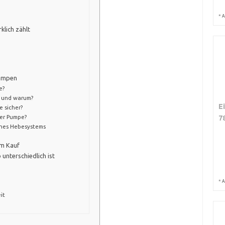
*
A
klich zählt
pumpen
e?
 und warum?
E
 sicher?
7
der Pumpe?
eines Hebesystems
em Kauf
nterschiedlich ist
*
A
it