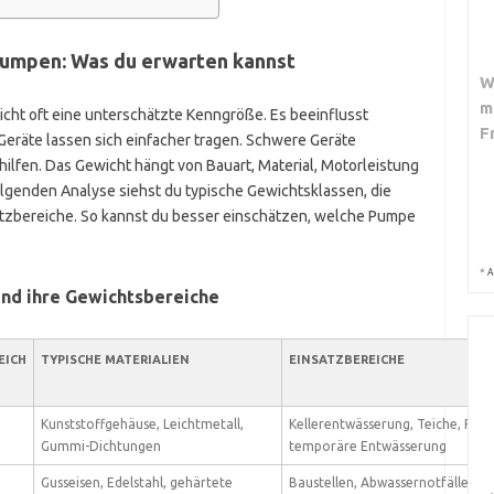
pumpen: Was du erwarten kannst
W
m
icht oft eine unterschätzte Kenngröße. Es beeinflusst
F
Geräte lassen sich einfacher tragen. Schwere Geräte
lfen. Das Gewicht hängt von Bauart, Material, Motorleistung
lgenden Analyse siehst du typische Gewichtsklassen, die
atzbereiche. So kannst du besser einschätzen, welche Pumpe
*
A
nd ihre Gewichtsbereiche
EICH
TYPISCHE MATERIALIEN
EINSATZBEREICHE
Kunststoffgehäuse, Leichtmetall,
Kellerentwässerung, Teiche, Rege
Gummi-Dichtungen
temporäre Entwässerung
Gusseisen, Edelstahl, gehärtete
Baustellen, Abwassernotfälle, P