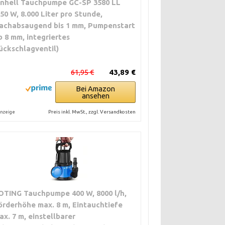
inhell Tauchpumpe GC-SP 3580 LL
350 W, 8.000 Liter pro Stunde,
 dauerhafte
lachabsaugend bis 1 mm, Pumpenstart
b 8 mm, integriertes
ückschlagventil)
ung, Industrie-
61,95 €
43,89 €
Bei Amazon
ansehen
Preis inkl. MwSt., zzgl. Versandkosten
nzeige
OTING Tauchpumpe 400 W, 8000 l/h,
örderhöhe max. 8 m, Eintauchtiefe
ax. 7 m, einstellbarer