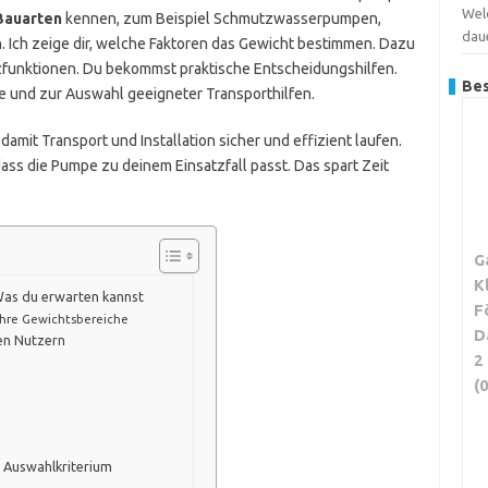
Wel
Bauarten
kennen, zum Beispiel Schmutzwasserpumpen,
dau
ch zeige dir, welche Faktoren das Gewicht bestimmen. Dazu
zfunktionen. Du bekommst praktische Entscheidungshilfen.
Bes
 und zur Auswahl geeigneter Transporthilfen.
amit Transport und Installation sicher und effizient laufen.
ass die Pumpe zu deinem Einsatzfall passt. Das spart Zeit
G
K
as du erwarten kannst
F
ihre Gewichtsbereiche
D
en Nutzern
2
(
ls Auswahlkriterium