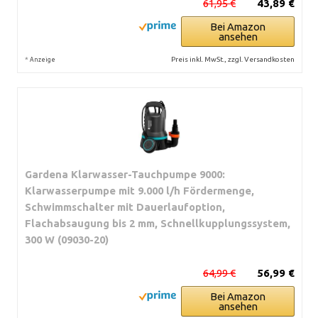
61,95 €
43,89 €
Bei Amazon
ansehen
*
Preis inkl. MwSt., zzgl. Versandkosten
Anzeige
Gardena Klarwasser-Tauchpumpe 9000:
Klarwasserpumpe mit 9.000 l/h Fördermenge,
Schwimmschalter mit Dauerlaufoption,
Flachabsaugung bis 2 mm, Schnellkupplungssystem,
300 W (09030-20)
64,99 €
56,99 €
Bei Amazon
ansehen