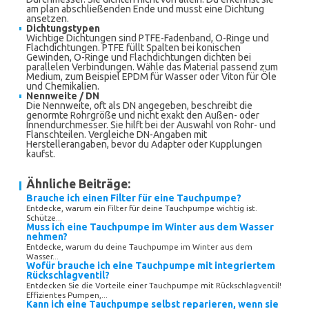
am plan abschließenden Ende und musst eine Dichtung
ansetzen.
Dichtungstypen
Wichtige Dichtungen sind PTFE-Fadenband, O-Ringe und
Flachdichtungen. PTFE füllt Spalten bei konischen
Gewinden, O-Ringe und Flachdichtungen dichten bei
parallelen Verbindungen. Wähle das Material passend zum
Medium, zum Beispiel EPDM für Wasser oder Viton für Öle
und Chemikalien.
Nennweite / DN
Die Nennweite, oft als DN angegeben, beschreibt die
genormte Rohrgröße und nicht exakt den Außen- oder
Innendurchmesser. Sie hilft bei der Auswahl von Rohr- und
Flanschteilen. Vergleiche DN-Angaben mit
Herstellerangaben, bevor du Adapter oder Kupplungen
kaufst.
Ähnliche Beiträge:
Brauche ich einen Filter für eine Tauchpumpe?
Entdecke, warum ein Filter für deine Tauchpumpe wichtig ist.
Schütze...
Muss ich eine Tauchpumpe im Winter aus dem Wasser
nehmen?
Entdecke, warum du deine Tauchpumpe im Winter aus dem
Wasser...
Wofür brauche ich eine Tauchpumpe mit integriertem
Rückschlagventil?
Entdecken Sie die Vorteile einer Tauchpumpe mit Rückschlagventil!
Effizientes Pumpen,...
Kann ich eine Tauchpumpe selbst reparieren, wenn sie