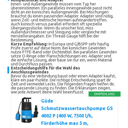
Kompatibilität und Adapter
Innen- und Außengewinde müssen vom Typ her
übereinstimmen. Ein paralleles Innengewinde passt nicht
dicht an ein konisches Außengewinde. Bei Mischungen
brauchst du einen passenden Adapter. Adapter sind nötig,
wenn Zoll- und metrische Normen aufeinandertreffen.
Auch konisch versus parallel erfordert oft spezielle
Übergangsstücke. Wenn du unsicher bist, miss
Außendurchmesser und Steigung oder vergleiche mit
Herstellerangaben. Ein Thread-Gauge hilft bei der
Bestimmung.
Kurze Empfehlung:
In Europa sind G/BSPP sehr häufig.
Prüfe zuerst auf diese Norm. Bei konischen Gewinden
nutze PTFE-Band oder Dichtmittel. Bei parallelen Gewinden
setze O-Ringe oder Flanschdichtungen ein. Adapter sind
die einfache Lösung, aber baue sie nur ein, wenn Material
und Durchfluss passen.
Entscheidungshilfe für die Wahl des
Anschlussgewindes
Bevor du eine Verbindung baust oder einen Adapter kaufst,
kläre ein paar Punkte. Die richtige Entscheidung spart dir
Zeit und vermeidet Lecks. Die folgenden Fragen helfen dir,
die passende Lösung zu finden. Die Erklärungen zeigen,
wie jede Antwort deine Wahl beeinflusst.
EMPFEHLUNG
Güde
Schmutzwassertauchpumpe GS
4002 P (400 W, 7500 l/h,
Förderhöhe max 5 m,