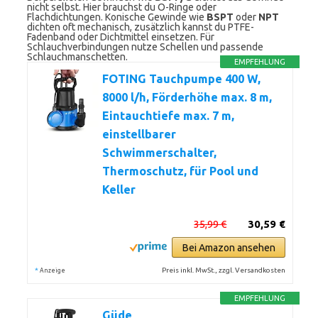
nicht selbst. Hier brauchst du O-Ringe oder
Flachdichtungen. Konische Gewinde wie
BSPT
oder
NPT
dichten oft mechanisch, zusätzlich kannst du PTFE-
Fadenband oder Dichtmittel einsetzen. Für
Schlauchverbindungen nutze Schellen und passende
Schlauchmanschetten.
EMPFEHLUNG
FOTING Tauchpumpe 400 W,
8000 l/h, Förderhöhe max. 8 m,
Eintauchtiefe max. 7 m,
einstellbarer
Schwimmerschalter,
Thermoschutz, für Pool und
Keller
35,99 €
30,59 €
Bei Amazon ansehen
*
Preis inkl. MwSt., zzgl. Versandkosten
Anzeige
EMPFEHLUNG
Güde