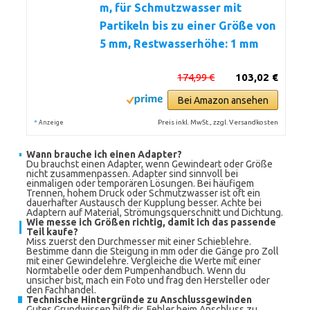
m, für Schmutzwasser mit
Partikeln bis zu einer Größe von
5 mm, Restwasserhöhe: 1 mm
174,99 €
103,02 €
Bei Amazon ansehen
*
Preis inkl. MwSt., zzgl. Versandkosten
Anzeige
Wann brauche ich einen Adapter?
Du brauchst einen Adapter, wenn Gewindeart oder Größe
nicht zusammenpassen. Adapter sind sinnvoll bei
einmaligen oder temporären Lösungen. Bei häufigem
Trennen, hohem Druck oder Schmutzwasser ist oft ein
dauerhafter Austausch der Kupplung besser. Achte bei
Adaptern auf Material, Strömungsquerschnitt und Dichtung.
Wie messe ich Größen richtig, damit ich das passende
Teil kaufe?
Miss zuerst den Durchmesser mit einer Schieblehre.
Bestimme dann die Steigung in mm oder die Gänge pro Zoll
mit einer Gewindelehre. Vergleiche die Werte mit einer
Normtabelle oder dem Pumpenhandbuch. Wenn du
unsicher bist, mach ein Foto und frag den Hersteller oder
den Fachhandel.
Technische Hintergründe zu Anschlussgewinden
Gutes Grundwissen hilft dir, Fehler beim Anschluss zu