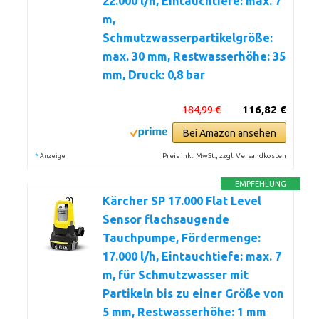
22.000 l/h, Eintauchtiefe: max. 7
m,
Schmutzwasserpartikelgröße:
max. 30 mm, Restwasserhöhe: 35
mm, Druck: 0,8 bar
184,99 €
116,82 €
Bei Amazon ansehen
*
Preis inkl. MwSt., zzgl. Versandkosten
Anzeige
EMPFEHLUNG
Kärcher SP 17.000 Flat Level
Sensor flachsaugende
Tauchpumpe, Fördermenge:
17.000 l/h, Eintauchtiefe: max. 7
m, für Schmutzwasser mit
Partikeln bis zu einer Größe von
5 mm, Restwasserhöhe: 1 mm