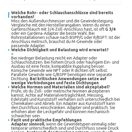
Welche Rohr- oder Schlauchanschlüsse sind bereits
vorhanden?
Miss den Außendurchmesser und die Gewindesteigung.
Vergleiche mit den Herstellerangaben. Wenn du einen
Gartenschlauch mit 3/4-Zoll-Anschluss hast, ist oft
G 3/4
oder ein Gardena-Adapter die beste Wahl. Bei
Rohrinstallationen schaue nach BSPP/G oder R/BSPT. Ist der
Anschluss metrisch, brauchst du M-Gewinde oder
passende Adapter.
Welche Dichtigkeit und Belastung wird erwartet?
>
Bei niedriger Belastung reicht ein Adapter oder
Schlauchstutzen. Bei hohem Druck oder häufigem Ein- und
Ausbau ist eine feste, kompatible Kupplung besser.
Konische Gewinde wie NPT oder R dichten oft selbst.
Parallele Gewinde wie G/BSPP benötigen eine separate
Dichtung.
Bei kritischen Anwendungen setze auf
wenige Verbindungen und feste Dichtungen
.
Welche Normen und Materialien sind akzeptabel?
Prüfe, ob du Zoll- oder metrische Normen akzeptieren
kannst. Achte auf Materialverträglichkeit. Messing,
Edelstahl und Kunststoff verhalten sich unterschiedlich bei
Chemikalien und Abrieb. Ein Adapter aus Kunststoff kann
den Durchfluss einschränken. Adapter sind praktisch. Sie
erhöhen aber die Leckgefahr und können mechanisch
schwächer sein.
Fazit und praktische Empfehlungen
Adapter sinnvoll
, wenn die Gewindetypen einmalig oder
temporär unterschiedlich sind und Durchfluss sowie Druck