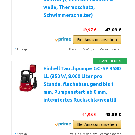
welle, Thermoschutz,
Schwimmerschalter)
49,97 €
47,09 €
Bei Amazon ansehen
*
Preis inkl. MwSt., zzgl. Versandkosten
Anzeige
EMPFEHLUNG
Einhell Tauchpumpe GC-SP 3580
LL (350 W, 8.000 Liter pro
Stunde, flachabsaugend bis 1
mm, Pumpenstart ab 8 mm,
integriertes Rückschlagventil)
61,95 €
43,89 €
Bei Amazon ansehen
*
Preis inkl. MwSt., zzgl. Versandkosten
Anzeige