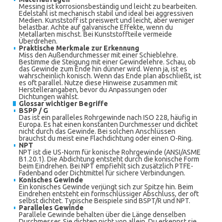
Messing ist korrosionsbeständig und leicht zu bearbeiten.
Edelstahl ist mechanisch stabil und ideal bei aggressiven
Medien. Kunststoff ist preiswert und leicht, aber weniger
belastbar. Achte auf galvanische Effekte, wenn du
Metallarten mischst. Bei Kunststoffteile vermeide
Überdrehen.
Praktische Merkmale zur Erkennung
Miss den Außendurchmesser mit einer Schieblehre.
Bestimme die Steigung mit einer Gewindelehre. Schau, ob
das Gewinde zum Ende hin dünner wird. Wenn ja, ist es
wahrscheinlich konisch. Wenn das Ende plan abschließt, ist
es oft parallel. Nutze diese Hinweise zusammen mit
Herstellerangaben, bevor du Anpassungen oder
Dichtungen wählst.
Glossar wichtiger Begriffe
BSPP / G
Das ist ein paralleles Rohrgewinde nach ISO 228, häufig in
Europa. Es hat einen konstanten Durchmesser und dichtet
nicht durch das Gewinde. Bei solchen Anschlüssen
brauchst du meist eine Flachdichtung oder einen O-Ring.
NPT
NPT ist die US-Norm für konische Rohrgewinde (ANSI/ASME
B1.20.1). Die Abdichtung entsteht durch die konische Form
beim Eindrehen. Bei NPT empfiehlt sich zusätzlich PTFE-
Fadenband oder Dichtmittel für sichere Verbindungen.
Konisches Gewinde
Ein konisches Gewinde verjüngt sich zur Spitze hin. Beim
Eindrehen entsteht ein formschlüssiger Abschluss, der oft
selbst dichtet. Typische Beispiele sind BSPT/R und NPT.
Paralleles Gewinde
Parallele Gewinde behalten über die Länge denselben
Durchmesser. Sie dichten nicht von allein. Du erkennst sie