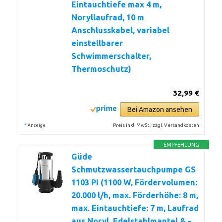
Eintauchtiefe max 4 m,
Noryllaufrad, 10 m
Anschlusskabel, variabel
einstellbarer
Schwimmerschalter,
Thermoschutz)
32,99 €
Bei Amazon ansehen
*
Preis inkl. MwSt., zzgl. Versandkosten
Anzeige
EMPFEHLUNG
Güde
Schmutzwassertauchpumpe GS
1103 PI (1100 W, Fördervolumen:
20.000 l/h, max. Förderhöhe: 8 m,
max. Eintauchtiefe: 7 m, Laufrad
aus Noryl, Edelstahlmantel & -