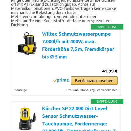
Ringe oder flache Dichtungen. Konische Gewinde dichten
oft mit PTFE-Band zusätzlich gut ab. Achte auf
Materialkombinationen. PVC-Tanks vertragen keine starke
mechanische Belastung durch harte
Metallverschraubungen. Verwende unter einer
Metallmuffe eine Kunststoffunterlage oder speziellen
Dichtring.
EMPFEHLUNG
Wiltec Schmutzwasserpumpe
7.000l/h mit 400W, max.
Förderhöhe 7,5 m, Fremdkörper
bis Ø 5 mm
41,99 €
Bei Amazon ansehen
*
Preis inkl. MwSt., zzgl. Versandkosten
Anzeige
EMPFEHLUNG
Kärcher SP 22.000 Dirt Level
Sensor Schmutzwasser-
Tauchpumpe, Fördermenge: