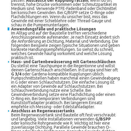
passen.
Austausch der Kupplung ratsam
, wenn du oft
trennst, hohe Drücke vorkommen oder Schmutzpartikel im
Medium sind. Verwende PTFE-Fadenband oder Dichtmittel
bei konischen Gewinden. Bei G/BSPP setze O-Ringe oder
Flachdichtungen ein. Wenn du unsicher bist, miss das
Gewinde mit einer Schieblehre oder Thread-Gauge und
schau in die Pumpenunterlagen.
Anwendungsfälle und praktische Lösungen
Im Alltag und auf der Baustelle treffen verschiedene
Anschlussgewinde aufeinander. Je nach Einsatz ändert sich
die Anforderung an Dichtung, Material und Verbindung. Die
folgenden Beispiele zeigen typische Situationen und geben
konkrete Handlungsempfehlungen. So siehst du schnell,
welches Gewinde häufig vorkommt und welche Lösung
praktisch ist.
Haus- und Gartenbewässerung mit Gartenschläuchen
Du stellst eine Tauchpumpe in die Regentonne und willst
deinen Gartenschlauch anschließen. In Europa sind hier oft
G 3/4
oder Gardena-kompatible Kupplungen üblich.
Pumpschnittstellen haben manchmal einen Gewindeabgang
in G oder einen Schlauchstutzen. Die einfache Lösung ist
ein Adapter von Gewinde auf Schlauchstutzen. Bei
Schlauchverbindung nutze eine Schelle. Bei
Gewindeverbindung setze eine Flachdichtung oder einen
O-Ring ein. Bei temporären Verbindungen sind
Kunststoffadapter praktisch. Bei längerem Einsatz
empfehle ich Messing- oder Edelstahladapter.
Anschluss an Regenwassertanks
Beim Regenwassertank sind Bauteile oft fest verschraubt
und langlebig. Viele Installationen verwenden
G/BSPP
oder konische Rohrgewinde wie R. Wichtig ist hier eine
zuverlässige Dichtung. Parallele Gewinde brauchen O-