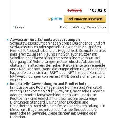
174,99 €
103,02 €
Bei Amazon ansehen
*
Preis inkl. MwSt., zzgl. Versandkosten
Anzeige
Abwasser- und Schmutzwasserpumpen
Schmutzwasserpumpen haben große Durchgänge und oft
Schlauchstutzen oder spezielle Gewinde in Zollgrößen.
Hier zählt Robustheit und die Möglichkeit, Schmutzpartikel
passieren zu lassen. Häufig sind Schlauchstutzen mit
Schellen oder flanschähnliche Anschlüsse verbaut. Bei
Übergang auf Rohrleitungen nutze robuste Adapter mit
glatten Innenflächen. Bei hohen Partikelanteilen vermeide
enge Reduktionen. Wenn die Pumpe einen Gewindeabgang
hat, prüfe ob es sich um BSPT oder NPT handelt. Konische
NPT-Verbindungen können mit PTFE-Band sicher gemacht
werden.
Industrielle Anwendungen und Pooltechnik
In Industrie und Poolanlagen sind Normen und Werkstoff
wichtig. Hier kommen oft BSPP/G, NPT, metrische Flansche
oder genormte Flanschverbindungen zum Einsatz. In
Pooltechnik sind Edelstahl und korrosionsbeständige
Dichtungen Standard. Bei höheren Drücken und
Dauerbetrieb lohnt sich eine feste Flanschverbindung. Für
Mess- und Regeltechnik an der Pumpe findest du oft
metrische M-Gewinde. Diese dichten mit O-Ring oder
Dichtring.