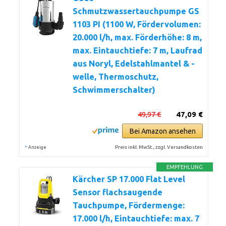
Schmutzwassertauchpumpe GS
1103 PI (1100 W, Fördervolumen:
20.000 l/h, max. Förderhöhe: 8 m,
max. Eintauchtiefe: 7 m, Laufrad
aus Noryl, Edelstahlmantel & -
welle, Thermoschutz,
Schwimmerschalter)
49,97 €
47,09 €
Bei Amazon ansehen
*
Preis inkl. MwSt., zzgl. Versandkosten
Anzeige
EMPFEHLUNG
Kärcher SP 17.000 Flat Level
Sensor flachsaugende
Tauchpumpe, Fördermenge:
17.000 l/h, Eintauchtiefe: max. 7