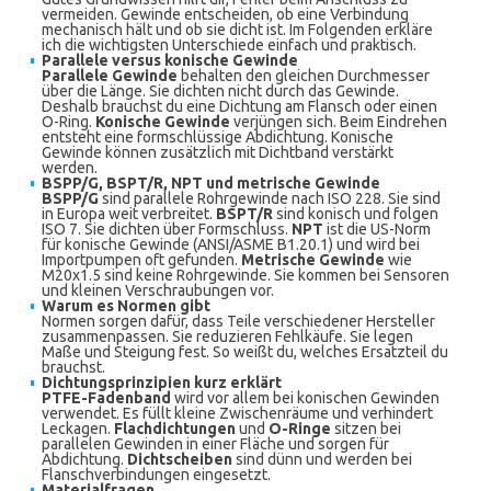
vermeiden. Gewinde entscheiden, ob eine Verbindung
mechanisch hält und ob sie dicht ist. Im Folgenden erkläre
ich die wichtigsten Unterschiede einfach und praktisch.
Parallele versus konische Gewinde
Parallele Gewinde
behalten den gleichen Durchmesser
über die Länge. Sie dichten nicht durch das Gewinde.
Deshalb brauchst du eine Dichtung am Flansch oder einen
O-Ring.
Konische Gewinde
verjüngen sich. Beim Eindrehen
entsteht eine formschlüssige Abdichtung. Konische
Gewinde können zusätzlich mit Dichtband verstärkt
werden.
BSPP/G, BSPT/R, NPT und metrische Gewinde
BSPP/G
sind parallele Rohrgewinde nach ISO 228. Sie sind
in Europa weit verbreitet.
BSPT/R
sind konisch und folgen
ISO 7. Sie dichten über Formschluss.
NPT
ist die US-Norm
für konische Gewinde (ANSI/ASME B1.20.1) und wird bei
Importpumpen oft gefunden.
Metrische Gewinde
wie
M20x1.5 sind keine Rohrgewinde. Sie kommen bei Sensoren
und kleinen Verschraubungen vor.
Warum es Normen gibt
Normen sorgen dafür, dass Teile verschiedener Hersteller
zusammenpassen. Sie reduzieren Fehlkäufe. Sie legen
Maße und Steigung fest. So weißt du, welches Ersatzteil du
brauchst.
Dichtungsprinzipien kurz erklärt
PTFE-Fadenband
wird vor allem bei konischen Gewinden
verwendet. Es füllt kleine Zwischenräume und verhindert
Leckagen.
Flachdichtungen
und
O-Ringe
sitzen bei
parallelen Gewinden in einer Fläche und sorgen für
Abdichtung.
Dichtscheiben
sind dünn und werden bei
Flanschverbindungen eingesetzt.
Materialfragen