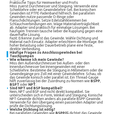
Praktische Tipps für Heimwerker und Profis
Miss zuerst Durchmesser und Steigung. Verwende eine
Schieblehre oder ein Gewindelehre-Set. Bei konischen
Gewinden ist PTFE-Fadenband hilfreich. Bei parallelen
Gewinden nutze passende O-Ringe oder
Flanschdichtungen. Setze Edelstahlklemmen bei
Schlauchverbindungen ein. Wäge Materialverträglichkeit
ab. Adapter sind praktisch für einmalige Lösungen. Bei
häufigem Trennen tausche lieber die Kupplung gegen eine
dauerhafte Lösung.
Fazit: Erkenne zuerst das Gewinde. Wähle Dichtung und
Material nach Einsatz. Adapter erleichtern die Montage. Bei
hoher Belastung oder Dauerbetrieb plane eine feste,
direkte Verbindung.
Häufige Fragen zu Anschlussgewinden bei
Tauchpumpen
Wie erkenne ich mein Gewinde?
Miss den Außendurchmesser bei Außen- oder den
Innendurchmesser bei Innengewinden mit einer
Schieblehre. Bestimme die Steigung in Millimetern oder die
Gewindegänge pro Zoll mit einer Gewindelehre. Schau, ob
das Gewinde konisch oder parallel ist. Ein Thread-Gauge
hilft zuverlässig bei der Zuordnung zu Normen wie
BSPP
,
BSPT
oder
NPT
.
Sind NPT und BSP kompatibel?
Nein, NPT und BSP sind nicht direkt kompatibel. Sie
unterscheiden sich in Form, Winkel und Steigung. Konische
NPT-Gewinde dichten anders als parallele BSPP-Gewinde.
Verwende für den Übergang einen passenden Adapter und
prüfe die Dichtungslösung.
Welche Dichtung ist nötig?
Bei parallelen Gewinden wie
BSPP/G
dichtet das Gewinde