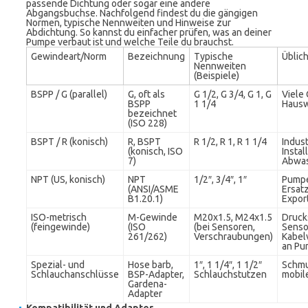
passende Dichtung oder sogar eine andere
Abgangsbuchse. Nachfolgend findest du die gängigen
Normen, typische Nennweiten und Hinweise zur
Abdichtung. So kannst du einfacher prüfen, was an deiner
Pumpe verbaut ist und welche Teile du brauchst.
Gewindeart/Norm
Bezeichnung
Typische
Üblic
Nennweiten
(Beispiele)
BSPP / G (parallel)
G, oft als
G 1/2, G 3/4, G 1, G
Viele
BSPP
1 1/4
Hausw
bezeichnet
(ISO 228)
BSPT / R (konisch)
R, BSPT
R 1/2, R 1, R 1 1/4
Indust
(konisch, ISO
Instal
7)
Abwa
NPT (US, konisch)
NPT
1/2″, 3/4″, 1″
Pumpe
(ANSI/ASME
Ersatz
B1.20.1)
Expor
ISO-metrisch
M-Gewinde
M20x1.5, M24x1.5
Druck
(feingewinde)
(ISO
(bei Sensoren,
Senso
261/262)
Verschraubungen)
Kabel
an P
Spezial- und
Hose barb,
1″, 1 1/4″, 1 1/2″
Schm
Schlauchanschlüsse
BSP-Adapter,
Schlauchstutzen
mobil
Gardena-
Adapter