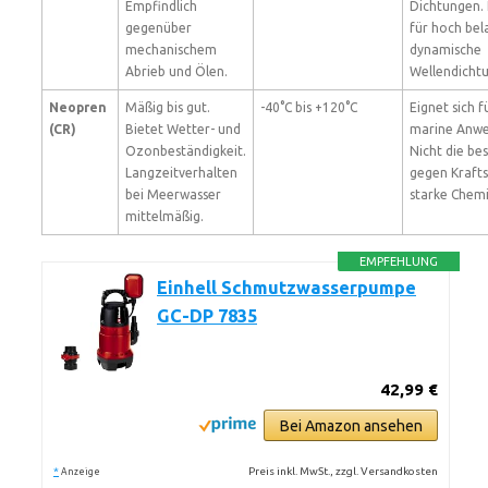
Empfindlich
Dichtungen. 
gegenüber
für hoch bel
mechanischem
dynamische
Abrieb und Ölen.
Wellendicht
Neopren
Mäßig bis gut.
-40°C bis +120°C
Eignet sich f
(CR)
Bietet Wetter- und
marine Anw
Ozonbeständigkeit.
Nicht die be
Langzeitverhalten
gegen Krafts
bei Meerwasser
starke Chemi
mittelmäßig.
EMPFEHLUNG
Einhell Schmutzwasserpumpe
GC-DP 7835
42,99 €
Bei Amazon ansehen
*
Preis inkl. MwSt., zzgl. Versandkosten
Anzeige