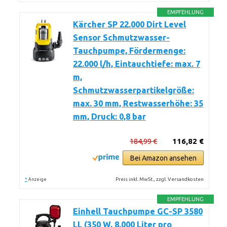
EMPFEHLUNG
Kärcher SP 22.000 Dirt Level
Sensor Schmutzwasser-
Tauchpumpe, Fördermenge:
22.000 l/h, Eintauchtiefe: max. 7
m,
Schmutzwasserpartikelgröße:
max. 30 mm, Restwasserhöhe: 35
mm, Druck: 0,8 bar
184,99 €
116,82 €
Bei Amazon ansehen
*
Preis inkl. MwSt., zzgl. Versandkosten
Anzeige
EMPFEHLUNG
Einhell Tauchpumpe GC-SP 3580
LL (350 W, 8.000 Liter pro