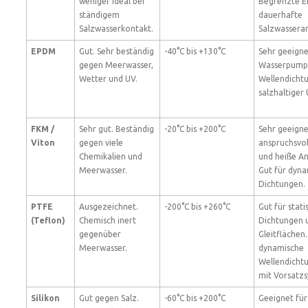
weniger ideal bei
Begrenzte E
ständigem
dauerhafte
Salzwasserkontakt.
Salzwassera
EPDM
Gut. Sehr beständig
-40°C bis +130°C
Sehr geeigne
gegen Meerwasser,
Wasserpump
Wetter und UV.
Wellendichtu
salzhaltige
FKM /
Sehr gut. Beständig
-20°C bis +200°C
Sehr geeigne
Viton
gegen viele
anspruchsvo
Chemikalien und
und heiße A
Meerwasser.
Gut für dyn
Dichtungen.
PTFE
Ausgezeichnet.
-200°C bis +260°C
Gut für stati
(Teflon)
Chemisch inert
Dichtungen 
gegenüber
Gleitflächen.
Meerwasser.
dynamische
Wellendicht
mit Vorsatz
Silikon
Gut gegen Salz.
-60°C bis +200°C
Geeignet für