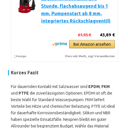
Stunde, flachabsaugend bis 1
mm, Pumpenstart ab 8 mm,
integriertes Rückschlagventil)
61,95 €
43,89 €
Bei Amazon ansehen
*
Preis inkl. MwSt., zzgl. Versandkosten
Anzeige
Kurzes Fazit
Für dauernden Kontakt mit Salzwasser sind
EPDM
,
FKM
und
PTFE
die zuverlässigsten Optionen. EPDM ist oft die
beste Wahl für Standard-Wasserpumpen. FKM liefert
Vorteile bei Hitze und chemischer Belastung. PTFE ist ideal
für dauerhafte Korrosionsbeständigkeit. Silikon und NBR
haben spezielle Einsatzfälle. Neopren bleibt ein guter
Allrounder bei begrenztem Budget. Wähle das Material