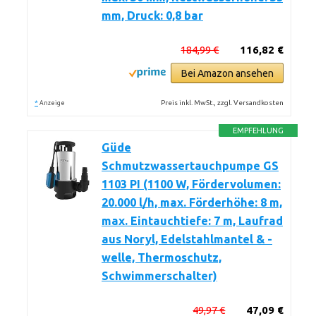
mm, Druck: 0,8 bar
184,99 €
116,82 €
Bei Amazon ansehen
*
Preis inkl. MwSt., zzgl. Versandkosten
Anzeige
EMPFEHLUNG
Güde
Schmutzwassertauchpumpe GS
1103 PI (1100 W, Fördervolumen:
20.000 l/h, max. Förderhöhe: 8 m,
max. Eintauchtiefe: 7 m, Laufrad
aus Noryl, Edelstahlmantel & -
welle, Thermoschutz,
Schwimmerschalter)
49,97 €
47,09 €