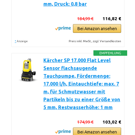
mm, Druck: 0,8 bar
184,99 €
116,82 €
Bei Amazon ansehen
*
Preis inkl. MwSt., zzgl. Versandkosten
Anzeige
EMPFEHLUNG
Kärcher SP 17.000 Flat Level
Sensor flachsaugende
Tauchpumpe, Fördermenge:
17.000 l/h, Eintauchtiefe: max. 7
m, für Schmutzwasser mit
Partikeln bis zu einer Größe von
5 mm, Restwasserhöhe: 1 mm
174,99 €
103,02 €
Bei Amazon ansehen