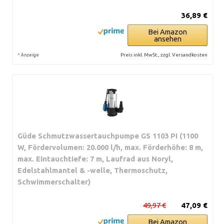
36,89 €
Bei Amazon
ansehen
*
Preis inkl. MwSt., zzgl. Versandkosten
Anzeige
Güde Schmutzwassertauchpumpe GS 1103 PI (1100
W, Fördervolumen: 20.000 l/h, max. Förderhöhe: 8 m,
max. Eintauchtiefe: 7 m, Laufrad aus Noryl,
Edelstahlmantel & -welle, Thermoschutz,
Schwimmerschalter)
49,97 €
47,09 €
Bei Amazon