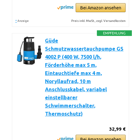
Bei Amazon ansehen
*
Preis inkl. MwSt., zzgl. Versandkosten
Anzeige
EMPFEHLUNG
Güde
Schmutzwassertauchpumpe GS
4002 P (400 W, 7500 l/h,
Förderhöhe max 5 m,
Eintauchtiefe max 4 m,
Noryllaufrad, 10 m
Anschlusskabel, variabel
einstellbarer
Schwimmerschalter,
Thermoschutz)
32,99 €
Bei Amazon ansehen