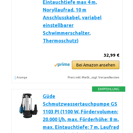
Eintauchtiefe max 4 m,
Noryllaufrad, 10 m
Anschlusskabel, variabel
einstellbarer
Schwimmerschalter,
Thermoschutz)
32,99 €
Bei Amazon ansehen
*
Preis inkl. MwSt., zzgl. Versandkosten
Anzeige
EMPFEHLUNG
Güde
Schmutzwassertauchpumpe GS
1103 PI (1100 W, Fördervolumen:
20.000 l/h, max. Förderhöhe: 8 m,
max. Eintauchtiefe: 7 m, Laufrad