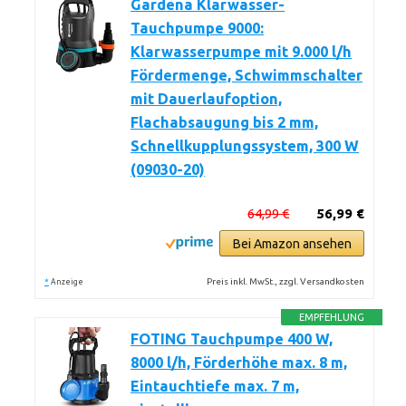
Gardena Klarwasser-
Tauchpumpe 9000:
Klarwasserpumpe mit 9.000 l/h
Fördermenge, Schwimmschalter
mit Dauerlaufoption,
Flachabsaugung bis 2 mm,
Schnellkupplungssystem, 300 W
(09030-20)
64,99 €
56,99 €
Bei Amazon ansehen
*
Preis inkl. MwSt., zzgl. Versandkosten
Anzeige
EMPFEHLUNG
FOTING Tauchpumpe 400 W,
8000 l/h, Förderhöhe max. 8 m,
Eintauchtiefe max. 7 m,