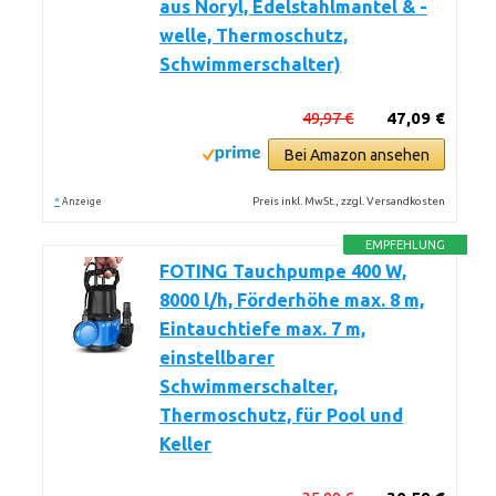
aus Noryl, Edelstahlmantel & -
welle, Thermoschutz,
Schwimmerschalter)
49,97 €
47,09 €
Bei Amazon ansehen
*
Preis inkl. MwSt., zzgl. Versandkosten
Anzeige
EMPFEHLUNG
FOTING Tauchpumpe 400 W,
8000 l/h, Förderhöhe max. 8 m,
Eintauchtiefe max. 7 m,
einstellbarer
Schwimmerschalter,
Thermoschutz, für Pool und
Keller