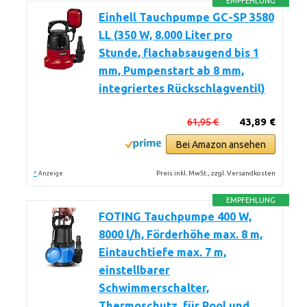
EMPFEHLUNG
Einhell Tauchpumpe GC-SP 3580
LL (350 W, 8.000 Liter pro
Stunde, flachabsaugend bis 1
mm, Pumpenstart ab 8 mm,
integriertes Rückschlagventil)
61,95 €
43,89 €
Bei Amazon ansehen
*
Preis inkl. MwSt., zzgl. Versandkosten
Anzeige
EMPFEHLUNG
FOTING Tauchpumpe 400 W,
8000 l/h, Förderhöhe max. 8 m,
Eintauchtiefe max. 7 m,
einstellbarer
Schwimmerschalter,
Thermoschutz, für Pool und