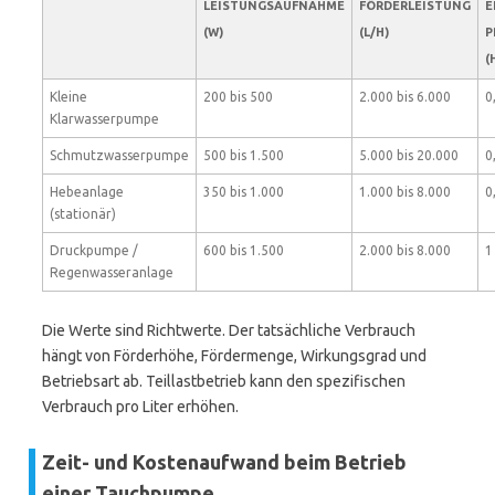
LEISTUNGSAUFNAHME
FÖRDERLEISTUNG
E
(W)
(L/H)
P
(
Kleine
200 bis 500
2.000 bis 6.000
0
Klarwasserpumpe
Schmutzwasserpumpe
500 bis 1.500
5.000 bis 20.000
0
Hebeanlage
350 bis 1.000
1.000 bis 8.000
0
(stationär)
Druckpumpe /
600 bis 1.500
2.000 bis 8.000
1
Regenwasseranlage
Die Werte sind Richtwerte. Der tatsächliche Verbrauch
hängt von Förderhöhe, Fördermenge, Wirkungsgrad und
Betriebsart ab. Teillastbetrieb kann den spezifischen
Verbrauch pro Liter erhöhen.
Zeit- und Kostenaufwand beim Betrieb
einer Tauchpumpe