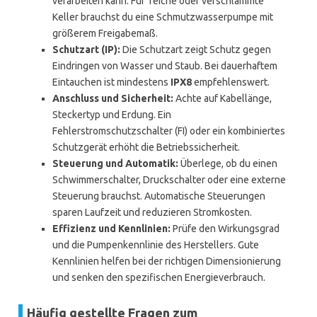
verarbeiten kann. Für Teiche oder verschlammte
Keller brauchst du eine Schmutzwasserpumpe mit
größerem Freigabemaß.
Schutzart (IP):
Die Schutzart zeigt Schutz gegen
Eindringen von Wasser und Staub. Bei dauerhaftem
Eintauchen ist mindestens
IPX8
empfehlenswert.
Anschluss und Sicherheit:
Achte auf Kabellänge,
Steckertyp und Erdung. Ein
Fehlerstromschutzschalter (FI) oder ein kombiniertes
Schutzgerät erhöht die Betriebssicherheit.
Steuerung und Automatik:
Überlege, ob du einen
Schwimmerschalter, Druckschalter oder eine externe
Steuerung brauchst. Automatische Steuerungen
sparen Laufzeit und reduzieren Stromkosten.
Effizienz und Kennlinien:
Prüfe den Wirkungsgrad
und die Pumpenkennlinie des Herstellers. Gute
Kennlinien helfen bei der richtigen Dimensionierung
und senken den spezifischen Energieverbrauch.
Häufig gestellte Fragen zum