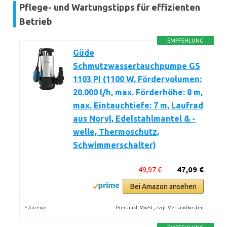
Pflege- und Wartungstipps für effizienten
Betrieb
EMPFEHLUNG
Güde
Schmutzwassertauchpumpe GS
1103 PI (1100 W, Fördervolumen:
20.000 l/h, max. Förderhöhe: 8 m,
max. Eintauchtiefe: 7 m, Laufrad
aus Noryl, Edelstahlmantel & -
welle, Thermoschutz,
Schwimmerschalter)
49,97 €
47,09 €
Bei Amazon ansehen
*
Preis inkl. MwSt., zzgl. Versandkosten
Anzeige