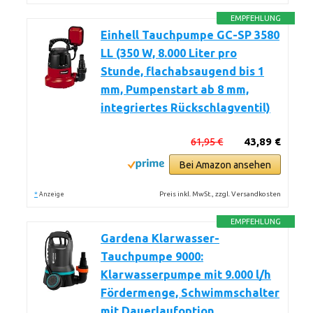
EMPFEHLUNG
Einhell Tauchpumpe GC-SP 3580
LL (350 W, 8.000 Liter pro
Stunde, flachabsaugend bis 1
mm, Pumpenstart ab 8 mm,
integriertes Rückschlagventil)
61,95 €
43,89 €
Bei Amazon ansehen
*
Preis inkl. MwSt., zzgl. Versandkosten
Anzeige
EMPFEHLUNG
Gardena Klarwasser-
Tauchpumpe 9000:
Klarwasserpumpe mit 9.000 l/h
Fördermenge, Schwimmschalter
mit Dauerlaufoption,