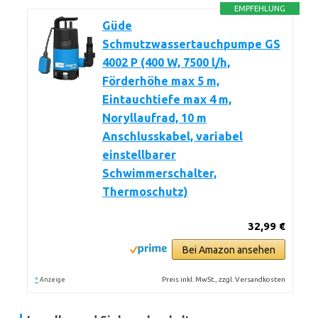
EMPFEHLUNG
Güde
Schmutzwassertauchpumpe GS
4002 P (400 W, 7500 l/h,
Förderhöhe max 5 m,
Eintauchtiefe max 4 m,
Noryllaufrad, 10 m
Anschlusskabel, variabel
einstellbarer
Schwimmerschalter,
Thermoschutz)
32,99 €
Bei Amazon ansehen
*
Preis inkl. MwSt., zzgl. Versandkosten
Anzeige