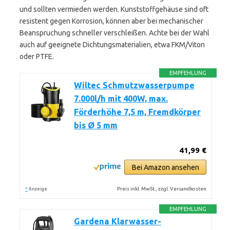
und sollten vermieden werden. Kunststoffgehäuse sind oft
resistent gegen Korrosion, können aber bei mechanischer
Beanspruchung schneller verschleißen. Achte bei der Wahl
auch auf geeignete Dichtungsmaterialien, etwa FKM/Viton
oder PTFE.
EMPFEHLUNG
Wiltec Schmutzwasserpumpe
7.000l/h mit 400W, max.
Förderhöhe 7,5 m, Fremdkörper
bis Ø 5 mm
41,99 €
Bei Amazon ansehen
*
Preis inkl. MwSt., zzgl. Versandkosten
Anzeige
EMPFEHLUNG
Gardena Klarwasser-