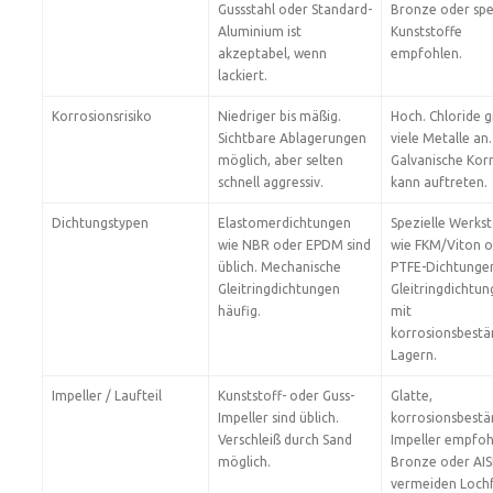
Gussstahl oder Standard-
Bronze oder spe
Aluminium ist
Kunststoffe
akzeptabel, wenn
empfohlen.
lackiert.
Korrosionsrisiko
Niedriger bis mäßig.
Hoch. Chloride g
Sichtbare Ablagerungen
viele Metalle an.
möglich, aber selten
Galvanische Kor
schnell aggressiv.
kann auftreten.
Dichtungstypen
Elastomerdichtungen
Spezielle Werkst
wie NBR oder EPDM sind
wie FKM/Viton 
üblich. Mechanische
PTFE-Dichtunge
Gleitringdichtungen
Gleitringdichtu
häufig.
mit
korrosionsbestä
Lagern.
Impeller / Laufteil
Kunststoff- oder Guss-
Glatte,
Impeller sind üblich.
korrosionsbestä
Verschleiß durch Sand
Impeller empfoh
möglich.
Bronze oder AIS
vermeiden Lochf