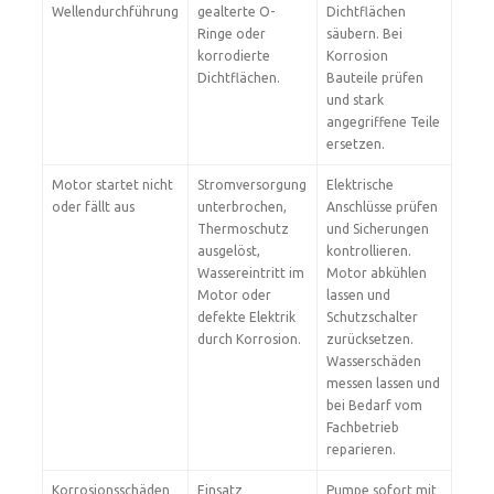
Wellendurchführung
gealterte O-
Dichtflächen
Ringe oder
säubern. Bei
korrodierte
Korrosion
Dichtflächen.
Bauteile prüfen
und stark
angegriffene Teile
ersetzen.
Motor startet nicht
Stromversorgung
Elektrische
oder fällt aus
unterbrochen,
Anschlüsse prüfen
Thermoschutz
und Sicherungen
ausgelöst,
kontrollieren.
Wassereintritt im
Motor abkühlen
Motor oder
lassen und
defekte Elektrik
Schutzschalter
durch Korrosion.
zurücksetzen.
Wasserschäden
messen lassen und
bei Bedarf vom
Fachbetrieb
reparieren.
Korrosionsschäden
Einsatz
Pumpe sofort mit