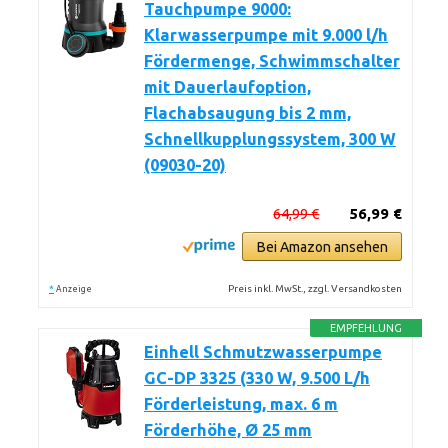
Tauchpumpe 9000:
Klarwasserpumpe mit 9.000 l/h
Fördermenge, Schwimmschalter
mit Dauerlaufoption,
Flachabsaugung bis 2 mm,
Schnellkupplungssystem, 300 W
(09030-20)
64,99 €
56,99 €
Bei Amazon ansehen
*
Preis inkl. MwSt., zzgl. Versandkosten
Anzeige
EMPFEHLUNG
Einhell Schmutzwasserpumpe
GC-DP 3325 (330 W, 9.500 L/h
Förderleistung, max. 6 m
Förderhöhe, Ø 25 mm