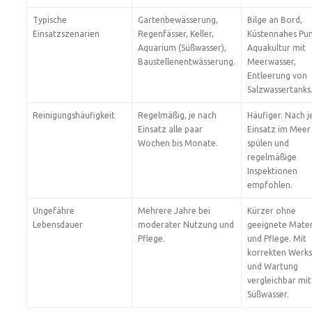
Typische
Gartenbewässerung,
Bilge an Bord,
Einsatzszenarien
Regenfässer, Keller,
Küstennahes Pu
Aquarium (Süßwasser),
Aquakultur mit
Baustellenentwässerung.
Meerwasser,
Entleerung von
Salzwassertanks
Reinigungshäufigkeit
Regelmäßig, je nach
Häufiger. Nach 
Einsatz alle paar
Einsatz im Meer
Wochen bis Monate.
spülen und
regelmäßige
Inspektionen
empfohlen.
Ungefähre
Mehrere Jahre bei
Kürzer ohne
Lebensdauer
moderater Nutzung und
geeignete Mater
Pflege.
und Pflege. Mit
korrekten Werks
und Wartung
vergleichbar mit
Süßwasser.