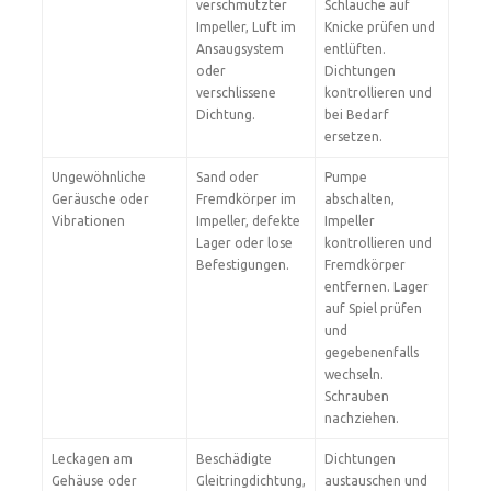
verschmutzter
Schläuche auf
Impeller, Luft im
Knicke prüfen und
Ansaugsystem
entlüften.
oder
Dichtungen
verschlissene
kontrollieren und
Dichtung.
bei Bedarf
ersetzen.
Ungewöhnliche
Sand oder
Pumpe
Geräusche oder
Fremdkörper im
abschalten,
Vibrationen
Impeller, defekte
Impeller
Lager oder lose
kontrollieren und
Befestigungen.
Fremdkörper
entfernen. Lager
auf Spiel prüfen
und
gegebenenfalls
wechseln.
Schrauben
nachziehen.
Leckagen am
Beschädigte
Dichtungen
Gehäuse oder
Gleitringdichtung,
austauschen und