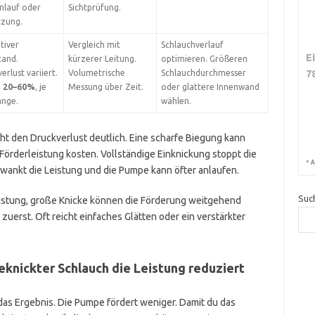
nlauf oder
Sichtprüfung.
tzung.
tiver
Vergleich mit
Schlauchverlauf
E
tand.
kürzerer Leitung.
optimieren. Größeren
7
erlust variiert.
Volumetrische
Schlauchdurchmesser
h
20–60%
, je
Messung über Zeit.
oder glattere Innenwand
änge.
wählen.
ht den Druckverlust deutlich. Eine scharfe Biegung kann
Förderleistung kosten. Vollständige Einknickung stoppt die
*
A
wankt die Leistung und die Pumpe kann öfter anlaufen.
Suc
istung, große Knicke können die Förderung weitgehend
zuerst. Oft reicht einfaches Glätten oder ein verstärkter
knickter Schlauch die Leistung reduziert
 das Ergebnis. Die Pumpe fördert weniger. Damit du das