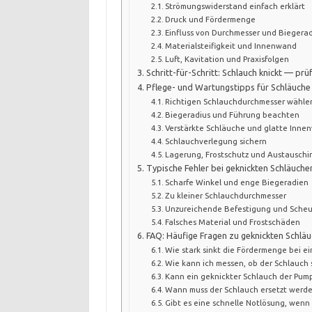
Strömungswiderstand einfach erklärt
Druck und Fördermenge
Einfluss von Durchmesser und Biegera
Materialsteifigkeit und Innenwand
Luft, Kavitation und Praxisfolgen
Schritt-für-Schritt: Schlauch knickt — p
Pflege- und Wartungstipps für Schläuc
Richtigen Schlauchdurchmesser wähle
Biegeradius und Führung beachten
Verstärkte Schläuche und glatte Inne
Schlauchverlegung sichern
Lagerung, Frostschutz und Austauschin
Typische Fehler bei geknickten Schläuche
Scharfe Winkel und enge Biegeradien
Zu kleiner Schlauchdurchmesser
Unzureichende Befestigung und Scheu
Falsches Material und Frostschäden
FAQ: Häufige Fragen zu geknickten Schl
Wie stark sinkt die Fördermenge bei e
Wie kann ich messen, ob der Schlauch s
Kann ein geknickter Schlauch der Pum
Wann muss der Schlauch ersetzt werd
Gibt es eine schnelle Notlösung, wenn 