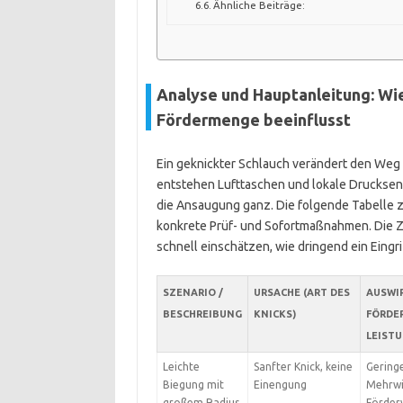
Ähnliche Beiträge:
Analyse und Hauptanleitung: Wie
Fördermenge beeinflusst
Ein geknickter Schlauch verändert den Weg
entstehen Lufttaschen und lokale Drucksenke
die Ansaugung ganz. Die folgende Tabelle z
konkrete Prüf- und Sofortmaßnahmen. Die Z
schnell einschätzen, wie dringend ein Eingrif
SZENARIO /
URSACHE (ART DES
AUSWI
BESCHREIBUNG
KNICKS)
FÖRDE
LEIST
Leichte
Sanfter Knick, keine
Gering
Biegung mit
Einengung
Mehrwi
großem Radius
Förder