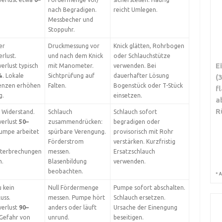
nach Begradigen.
reicht Umlegen.
Messbecher und
Stoppuhr.
er
Druckmessung vor
Knick glätten, Rohrbogen
rlust.
und nach dem Knick
oder Schlauchstütze
E
erlust typisch
mit Manometer.
verwenden. Bei
%
. Lokale
Sichtprüfung auf
dauerhafter Lösung
(
enzen erhöhen
Falten.
Bogenstück oder T-Stück
f
g.
einsetzen.
a
R
 Widerstand.
Schlauch
Schlauch sofort
verlust
50–
zusammendrücken:
begradigen oder
Pumpe arbeitet
spürbare Verengung.
provisorisch mit Rohr
Förderstrom
verstärken. Kurzfristig
terbrechungen
messen.
Ersatzschlauch
h.
Blasenbildung
verwenden.
beobachten.
*
A
 kein
Null Fördermenge
Pumpe sofort abschalten.
uss.
messen. Pumpe hört
Schlauch ersetzen.
verlust
90–
anders oder läuft
Ursache der Einengung
 Gefahr von
unrund.
beseitigen.