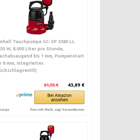
inhell Tauchpumpe GC-SP 3580 LL
350 W, 8.000 Liter pro Stunde,
lachabsaugend bis 1 mm, Pumpenstart
b 8 mm, integriertes
ückschlagventil)
61,95 €
43,89 €
Bei Amazon
ansehen
Preis inkl. MwSt., zzgl. Versandkosten
nzeige