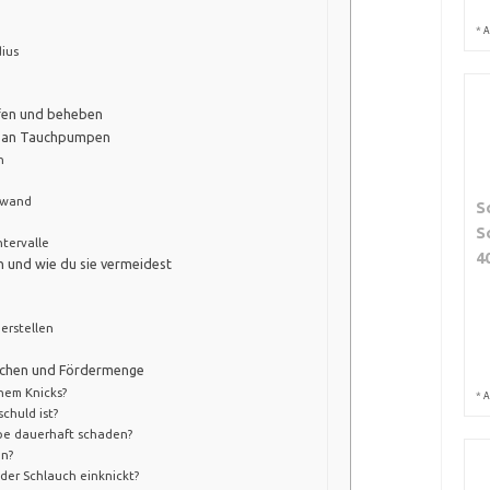
*
A
dius
rüfen und beheben
he an Tauchpumpen
n
nwand
S
S
tervalle
4
n und wie du sie vermeidest
erstellen
äuchen und Fördermenge
inem Knicks?
*
A
chuld ist?
pe dauerhaft schaden?
en?
der Schlauch einknickt?