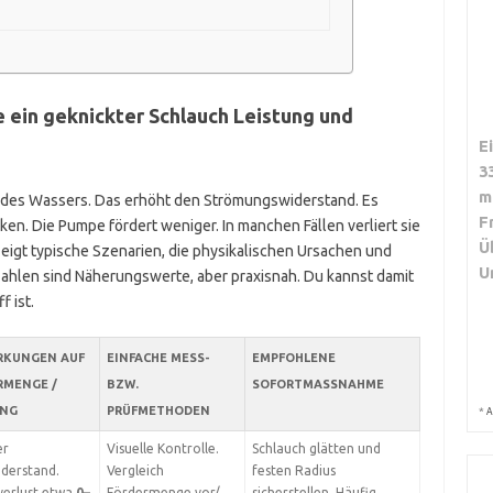
 ein geknickter Schlauch Leistung und
E
3
m
 des Wassers. Das erhöht den Strömungswiderstand. Es
F
n. Die Pumpe fördert weniger. In manchen Fällen verliert sie
Ü
eigt typische Szenarien, die physikalischen Ursachen und
U
ahlen sind Näherungswerte, aber praxisnah. Du kannst damit
f ist.
RKUNGEN AUF
EINFACHE MESS-
EMPFOHLENE
RMENGE /
BZW.
SOFORTMASSNAHME
UNG
PRÜFMETHODEN
*
A
er
Visuelle Kontrolle.
Schlauch glätten und
derstand.
Vergleich
festen Radius
verlust etwa
0–
Fördermenge vor/
sicherstellen. Häufig