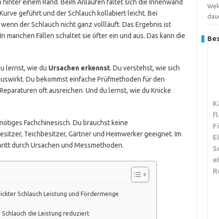
n hinter einem Rand. Beim Anlaufen faltet sich die Innenwand
Wel
Kurve geführt und der Schlauch kollabiert leicht. Bei
dau
enn der Schlauch nicht ganz vollläuft. Das Ergebnis ist
n manchen Fällen schaltet sie öfter ein und aus. Das kann die
Bes
Du lernst, wie du
Ursachen erkennst
. Du verstehst, wie sich
uswirkt. Du bekommst einfache Prüfmethoden für den
Reparaturen oft ausreichen. Und du lernst, wie du Knicke
K
f
nötiges Fachchinesisch. Du brauchst keine
F
esitzer, Teichbesitzer, Gärtner und Heimwerker geeignet. Im
E
chritt durch Ursachen und Messmethoden.
S
e
R
nickter Schlauch Leistung und Fördermenge
Schlauch die Leistung reduziert