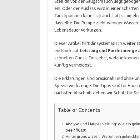
Stell dir vor, der Saugschlauch liegt geboge
ein. Oder der Auslass wird in einer scharfen 
Tauchpumpen kann sich auch Luft sammeln, w
dasselbe. Die Pumpe zieht weniger Wasser. I
Lebensdauer verkürzen.
Dieser Artikel hilft dir systematisch weiter. 
ein Knick auf
Leistung und Fördermenge
a
schnellen Check. Du siehst, welche kleinen 
künftig vermeidest.
Die Erklärungen sind praxisnah und ohne un
Spezialwerkzeuge. Die Tipps sind für Hausb
nächsten Abschnitt gehen wir Schritt für S
Table of Contents
Analyse und Hauptanleitung: Wie ein gek
beeinflusst
Hintergrundwissen: Warum ein geknickter 