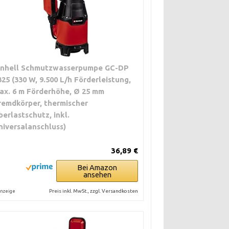
inhell Schmutzwasserpumpe GC-DP
325 (330 W, 9.500 L/h Förderleistung,
ax. 6 m Förderhöhe, Ø 25 mm
remdkörper, thermischer
berlastschutz, inkl.
niversalanschluss)
36,89 €
Bei Amazon
ansehen
Preis inkl. MwSt., zzgl. Versandkosten
nzeige