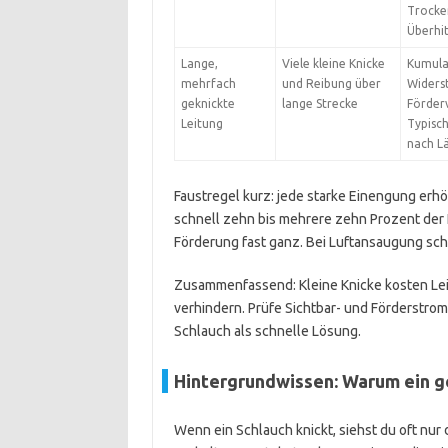
Trocke
Überhi
Lange,
Viele kleine Knicke
Kumula
mehrfach
und Reibung über
Widers
geknickte
lange Strecke
Förderv
Leitung
Typisc
nach L
Faustregel kurz: jede starke Einengung erhö
schnell zehn bis mehrere zehn Prozent der 
Förderung fast ganz. Bei Luftansaugung sch
Zusammenfassend: Kleine Knicke kosten Le
verhindern. Prüfe Sichtbar- und Förderstrom 
Schlauch als schnelle Lösung.
Hintergrundwissen: Warum ein ge
Wenn ein Schlauch knickt, siehst du oft nur