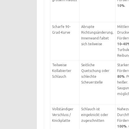
10%
.
Scharfe 90-
Abrupte
Mittler
Grad-Kurve
Richtungsänderung,
Druckve
Innenwand faltet
Förderv
sich teilweise
10–40
Turbul
Reibun
Teilweise
Seitliche
Starker
Kollabierter
Quetschung oder
Förder
Schlauch
schlechte
80%
. 
Scheuerstelle
heißer.
Saugun
möglic
Vollständiger
Schlauch ist
Nahezu
Verschluss /
eingeknickt oder
Durchfl
Knickplatte
zugeschnitten
Förder
100%
.