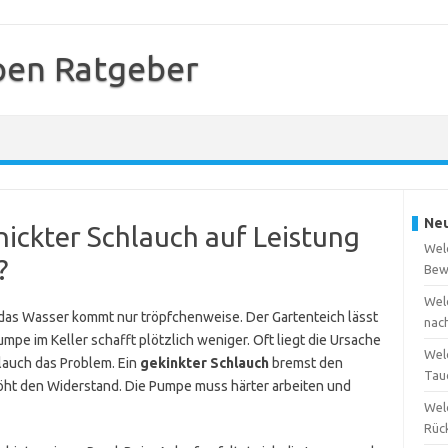
en Ratgeber
Neu
nickter Schlauch auf Leistung
Wel
?
Bew
Wel
r das Wasser kommt nur tröpfchenweise. Der Gartenteich lässt
nac
pe im Keller schafft plötzlich weniger. Oft liegt die Ursache
Wel
hlauch das Problem. Ein
gekinkter Schlauch
bremst den
Tau
öht den Widerstand. Die Pumpe muss härter arbeiten und
Wel
Rüc