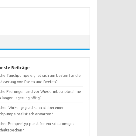
este Beiträge
che Tauchpumpe eignet sich am besten für die
ässerung von Rasen und Beeten?
che Prüfungen sind vor Wiederinbetriebnahme
h langer Lagerung nötig?
chen Wirkungsgrad kann ich bei einer
chpumpe realistisch erwarten?
cher Pumpentyp passt für ein schlammiges
khaltebecken?