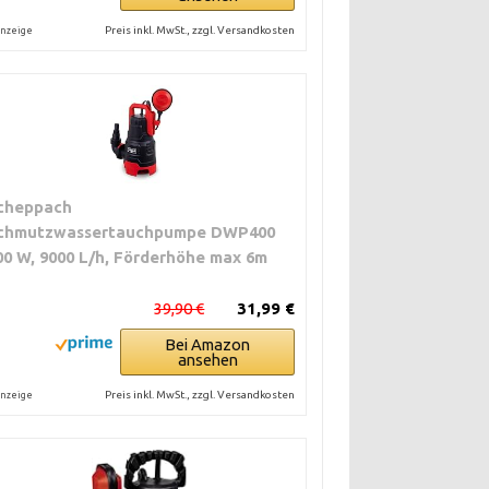
Preis inkl. MwSt., zzgl. Versandkosten
nzeige
cheppach
chmutzwassertauchpumpe DWP400
00 W, 9000 L/h, Förderhöhe max 6m
39,90 €
31,99 €
Bei Amazon
ansehen
Preis inkl. MwSt., zzgl. Versandkosten
nzeige