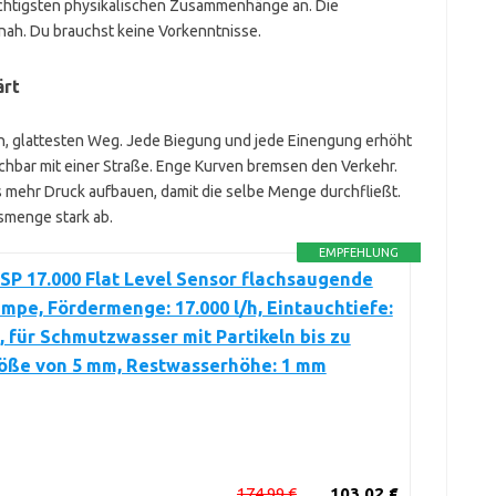
ichtigsten physikalischen Zusammenhänge an. Die
nah. Du brauchst keine Vorkenntnisse.
ärt
n, glattesten Weg. Jede Biegung und jede Einengung erhöht
eichbar mit einer Straße. Enge Kurven bremsen den Verkehr.
mehr Druck aufbauen, damit die selbe Menge durchfließt.
smenge stark ab.
EMPFEHLUNG
SP 17.000 Flat Level Sensor flachsaugende
pe, Fördermenge: 17.000 l/h, Eintauchtiefe:
, für Schmutzwasser mit Partikeln bis zu
röße von 5 mm, Restwasserhöhe: 1 mm
174,99 €
103,02 €