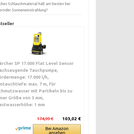
ches Schlauchmaterial hält am besten bei
ernder Sonneneinstrahlung?
tseller
ärcher SP 17.000 Flat Level Sensor
lachsaugende Tauchpumpe,
ördermenge: 17.000 l/h,
intauchtiefe: max. 7 m, für
chmutzwasser mit Partikeln bis zu
iner Größe von 5 mm,
estwasserhöhe: 1 mm
174,99 €
103,02 €
Bei Amazon
ansehen