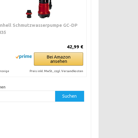
inhell Schmutzwasserpumpe GC-DP
835
42,99 €
Bei Amazon
ansehen
Preis inkl. MwSt., zzgl. Versandkosten
nzeige
hen
Suchen