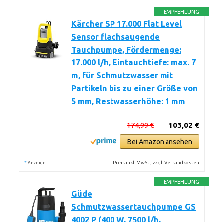
EMPFEHLUNG
Kärcher SP 17.000 Flat Level
Sensor flachsaugende
Tauchpumpe, Fördermenge:
17.000 l/h, Eintauchtiefe: max. 7
m, für Schmutzwasser mit
Partikeln bis zu einer Größe von
5 mm, Restwasserhöhe: 1 mm
174,99 €
103,02 €
Bei Amazon ansehen
*
Preis inkl. MwSt., zzgl. Versandkosten
Anzeige
EMPFEHLUNG
Güde
Schmutzwassertauchpumpe GS
4002 P (400 W, 7500 l/h,