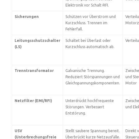
Elektronik vor Schalt-RFI.
Sicherungen
Schützen vor Überstrom und
Verteilu
Kurzschluss. Trennen im
Motorz
Fehlerfall.
Leitungsschutzschalter
Schaltet bei Überlast oder
Verteil
(LS)
Kurzschluss automatisch ab.
Trenntransformator
Galvanische Trennung.
Zwisch
Reduziert Störspannungen und
und Ste
Gleichspannungskomponenten.
Motor
Netzfilter (EMI/RFI)
Unterdrückt hochfrequente
Zwisch
Störungen. Verbessert
und Ele
Entstörung.
USV
Stellt saubere Spannung bereit.
Direkt 
(Unterbrechungsfreie
Überbrückt kurze Netzausfälle.
Steueru