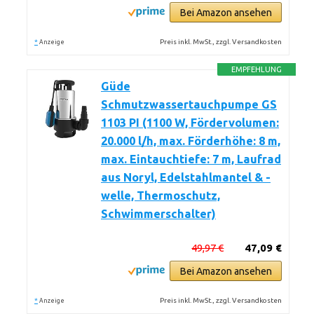
Bei Amazon ansehen
*
Preis inkl. MwSt., zzgl. Versandkosten
Anzeige
EMPFEHLUNG
Güde
Schmutzwassertauchpumpe GS
1103 PI (1100 W, Fördervolumen:
20.000 l/h, max. Förderhöhe: 8 m,
max. Eintauchtiefe: 7 m, Laufrad
aus Noryl, Edelstahlmantel & -
welle, Thermoschutz,
Schwimmerschalter)
49,97 €
47,09 €
Bei Amazon ansehen
*
Preis inkl. MwSt., zzgl. Versandkosten
Anzeige