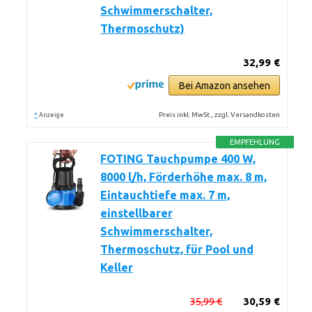
Schwimmerschalter,
Thermoschutz)
32,99 €
Bei Amazon ansehen
*
Preis inkl. MwSt., zzgl. Versandkosten
Anzeige
EMPFEHLUNG
FOTING Tauchpumpe 400 W,
8000 l/h, Förderhöhe max. 8 m,
Eintauchtiefe max. 7 m,
einstellbarer
Schwimmerschalter,
Thermoschutz, für Pool und
Keller
35,99 €
30,59 €