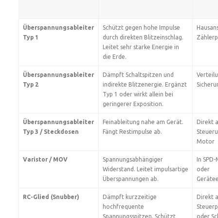
Überspannungsableiter
Schützt gegen hohe Impulse
Hausans
Typ 1
durch direkten Blitzeinschlag.
Zählerp
Leitet sehr starke Energie in
die Erde.
Überspannungsableiter
Dämpft Schaltspitzen und
Verteilu
Typ 2
indirekte Blitzenergie. Ergänzt
Sicheru
Typ 1 oder wirkt allein bei
geringerer Exposition.
Überspannungsableiter
Feinableitung nahe am Gerät.
Direkt 
Typ 3 / Steckdosen
Fängt Restimpulse ab.
Steueru
Motor
Varistor / MOV
Spannungsabhängiger
In SPD
Widerstand. Leitet impulsartige
oder
Überspannungen ab.
Gerätee
RC-Glied (Snubber)
Dämpft kurzzeitige
Direkt 
hochfrequente
Steuerp
Spannungsspitzen. Schützt
oder S