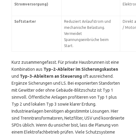
Stromversorgung)
Elektro
Softstarter
Reduziert Anlaufstrom und
Direkt
mechanische Belastung.
/ Motor
Vermeidet
Spannungseinbrüche beim
Start.
Kurz zusammengefasst. Für private Hausbrunnen ist eine
Kombination aus
Typ-2-Ableiter im Sicherungskasten
und
Typ-3-Ableitern an Steuerung
oft ausreichend.
Ergänze Sicherungen und LS. Bei exponierten Standorten
mit Gewitter oder ohne Gebäude-Blitzschutz ist Typ 1
sinnvoll. Öffentliche Anlagen profitieren von Typ 1 plus
Typ 2 und lokalen Typ 3 sowie klarer Erdung.
Industrieanlagen benötigen abgestimmte Lösungen. Hier
sind Trenntransformatoren, Netzfilter, USV und koordinierte
SPDs üblich. Wenn du unsicher bist, lass die Planung von
einem Elektrofachbetrieb prüfen. Viele Schutzsysteme