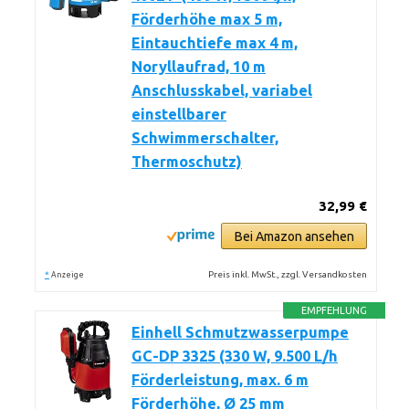
Förderhöhe max 5 m,
Eintauchtiefe max 4 m,
Noryllaufrad, 10 m
Anschlusskabel, variabel
einstellbarer
Schwimmerschalter,
Thermoschutz)
32,99 €
Bei Amazon ansehen
*
Preis inkl. MwSt., zzgl. Versandkosten
Anzeige
EMPFEHLUNG
Einhell Schmutzwasserpumpe
GC-DP 3325 (330 W, 9.500 L/h
Förderleistung, max. 6 m
Förderhöhe, Ø 25 mm