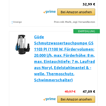
32,99 €
Bei Amazon ansehen
*
Preis inkl. MwSt., zzgl. Versandkosten
Anzeige
EMPFEHLUNG
Güde
Schmutzwassertauchpumpe GS
1103 PI (1100 W, Fördervolumen:
20.000 l/h, max. Förderhöhe: 8 m,
max. Eintauchtiefe: 7 m, Laufrad
aus Noryl, Edelstahlmantel & -
welle, Thermoschutz,
Schwimmerschalter)
49,97 €
47,09 €
Bei Amazon ansehen