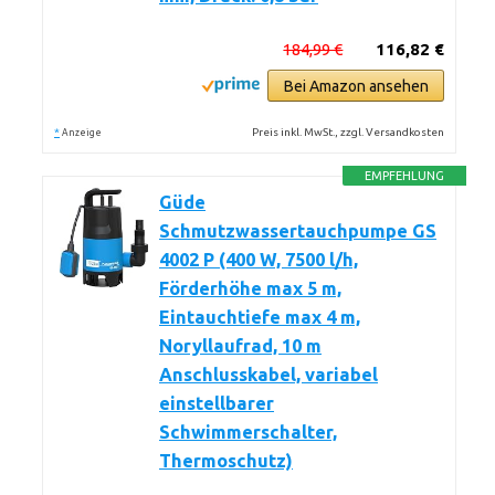
184,99 €
116,82 €
Bei Amazon ansehen
*
Preis inkl. MwSt., zzgl. Versandkosten
Anzeige
EMPFEHLUNG
Güde
Schmutzwassertauchpumpe GS
4002 P (400 W, 7500 l/h,
Förderhöhe max 5 m,
Eintauchtiefe max 4 m,
Noryllaufrad, 10 m
Anschlusskabel, variabel
einstellbarer
Schwimmerschalter,
Thermoschutz)