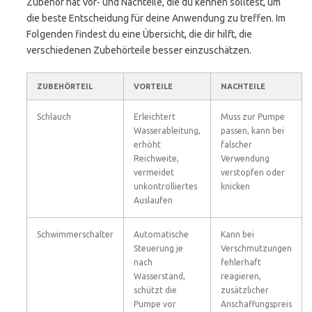
Zubehör hat Vor- und Nachteile, die du kennen solltest, um
die beste Entscheidung für deine Anwendung zu treffen. Im
Folgenden findest du eine Übersicht, die dir hilft, die
verschiedenen Zubehörteile besser einzuschätzen.
ZUBEHÖRTEIL
VORTEILE
NACHTEILE
Schlauch
Erleichtert
Muss zur Pumpe
Wasserableitung,
passen, kann bei
erhöht
falscher
Reichweite,
Verwendung
vermeidet
verstopfen oder
unkontrolliertes
knicken
Auslaufen
Schwimmerschalter
Automatische
Kann bei
Steuerung je
Verschmutzungen
nach
fehlerhaft
Wasserstand,
reagieren,
schützt die
zusätzlicher
Pumpe vor
Anschaffungspreis