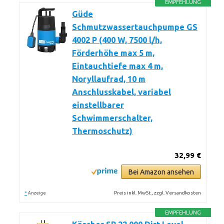
EMPFEHLUNG
Güde
Schmutzwassertauchpumpe GS
4002 P (400 W, 7500 l/h,
Förderhöhe max 5 m,
Eintauchtiefe max 4 m,
Noryllaufrad, 10 m
Anschlusskabel, variabel
einstellbarer
Schwimmerschalter,
Thermoschutz)
32,99 €
Bei Amazon ansehen
*
Preis inkl. MwSt., zzgl. Versandkosten
Anzeige
EMPFEHLUNG