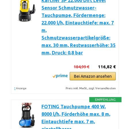
Kärcher SP 22.000 Dirt Level
Sensor Schmutzwasser-
Tauchpumpe, Fördermenge:
22.000 l/h, Eintauchtiefe: max. 7
m,
Schmutzwasserpartikelgröße:
max. 30 mm, Restwasserhöhe: 35
mm, Druck: 0,8 bar
184,99 €
116,82 €
Bei Amazon ansehen
*
Preis inkl. MwSt., zzgl. Versandkosten
Anzeige
EMPFEHLUNG
FOTING Tauchpumpe 400 W,
8000 l/h, Förderhöhe max. 8 m,
Eintauchtiefe max. 7 m,