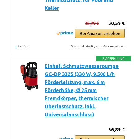
Thermoschutz, für Pool und
Keller
35,99 €
30,59 €
Bei Amazon ansehen
*
Preis inkl. MwSt., zzgl. Versandkosten
Anzeige
EMPFEHLUNG
Einhell Schmutzwasserpumpe
GC-DP 3325 (330 W, 9.500 L/h
Förderleistung, max. 6 m
Förderhöhe, Ø 25 mm
Fremdkörper, thermischer
Überlastschutz, inkl.
Universalanschluss)
36,89 €