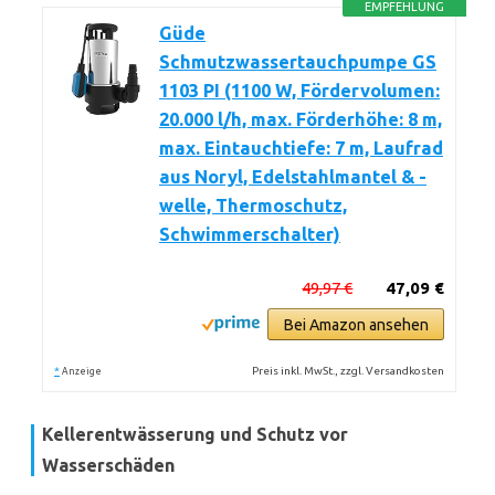
EMPFEHLUNG
Güde
Schmutzwassertauchpumpe GS
1103 PI (1100 W, Fördervolumen:
20.000 l/h, max. Förderhöhe: 8 m,
max. Eintauchtiefe: 7 m, Laufrad
aus Noryl, Edelstahlmantel & -
welle, Thermoschutz,
Schwimmerschalter)
49,97 €
47,09 €
Bei Amazon ansehen
*
Preis inkl. MwSt., zzgl. Versandkosten
Anzeige
Kellerentwässerung und Schutz vor
Wasserschäden