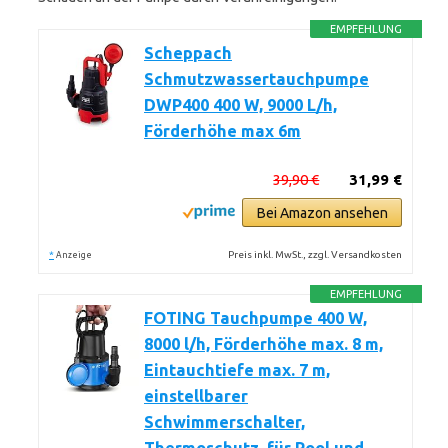
EMPFEHLUNG
Scheppach
Schmutzwassertauchpumpe
DWP400 400 W, 9000 L/h,
Förderhöhe max 6m
39,90 €
31,99 €
Bei Amazon ansehen
*
Preis inkl. MwSt., zzgl. Versandkosten
Anzeige
EMPFEHLUNG
FOTING Tauchpumpe 400 W,
8000 l/h, Förderhöhe max. 8 m,
Eintauchtiefe max. 7 m,
einstellbarer
Schwimmerschalter,