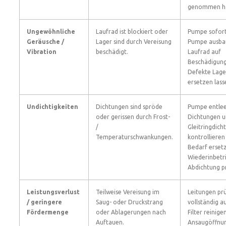
genommen h
Ungewöhnliche
Laufrad ist blockiert oder
Pumpe sofort
Geräusche /
Lager sind durch Vereisung
Pumpe ausba
Vibration
beschädigt.
Laufrad auf
Beschädigung
Defekte Lage
ersetzen lass
Undichtigkeiten
Dichtungen sind spröde
Pumpe entlee
oder gerissen durch Frost-
Dichtungen 
/
Gleitringdich
Temperaturschwankungen.
kontrollieren
Bedarf erset
Wiederinbet
Abdichtung p
Leistungsverlust
Teilweise Vereisung im
Leitungen pr
/ geringere
Saug- oder Druckstrang
vollständig a
Fördermenge
oder Ablagerungen nach
Filter reinige
Auftauen.
Ansaugöffnun