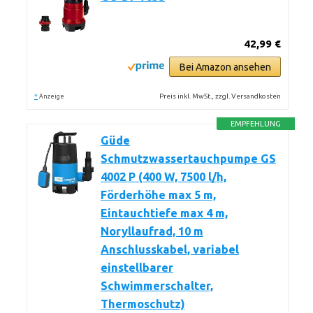
42,99 €
Bei Amazon ansehen
*
Preis inkl. MwSt., zzgl. Versandkosten
Anzeige
EMPFEHLUNG
Güde
Schmutzwassertauchpumpe GS
4002 P (400 W, 7500 l/h,
Förderhöhe max 5 m,
Eintauchtiefe max 4 m,
Noryllaufrad, 10 m
Anschlusskabel, variabel
einstellbarer
Schwimmerschalter,
Thermoschutz)