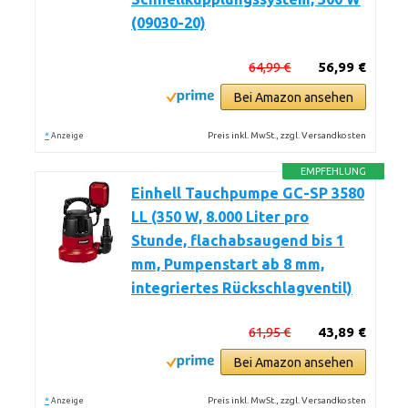
(09030-20)
64,99 €
56,99 €
Bei Amazon ansehen
*
Preis inkl. MwSt., zzgl. Versandkosten
Anzeige
EMPFEHLUNG
Einhell Tauchpumpe GC-SP 3580
LL (350 W, 8.000 Liter pro
Stunde, flachabsaugend bis 1
mm, Pumpenstart ab 8 mm,
integriertes Rückschlagventil)
61,95 €
43,89 €
Bei Amazon ansehen
*
Preis inkl. MwSt., zzgl. Versandkosten
Anzeige