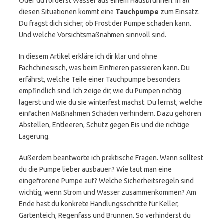
Oder du förderst Wasser aus einem Hausbrunnen. In all
diesen Situationen kommt eine
Tauchpumpe
zum Einsatz.
Du fragst dich sicher, ob Frost der Pumpe schaden kann.
Und welche Vorsichtsmaßnahmen sinnvoll sind.
In diesem Artikel erkläre ich dir klar und ohne
Fachchinesisch, was beim Einfrieren passieren kann. Du
erfährst, welche Teile einer Tauchpumpe besonders
empfindlich sind. Ich zeige dir, wie du Pumpen richtig
lagerst und wie du sie winterfest machst. Du lernst, welche
einfachen Maßnahmen Schäden verhindern. Dazu gehören
Abstellen, Entleeren, Schutz gegen Eis und die richtige
Lagerung.
Außerdem beantworte ich praktische Fragen. Wann solltest
du die Pumpe lieber ausbauen? Wie taut man eine
eingefrorene Pumpe auf? Welche Sicherheitsregeln sind
wichtig, wenn Strom und Wasser zusammenkommen? Am
Ende hast du konkrete Handlungsschritte für Keller,
Gartenteich, Regenfass und Brunnen. So verhinderst du