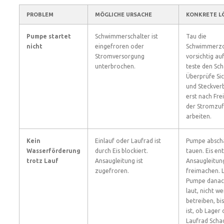
PROBLEM
MÖGLICHE URSACHE
KONKRETE L
Pumpe startet
Schwimmerschalter ist
Tau die
nicht
eingefroren oder
Schwimmerz
Stromversorgung
vorsichtig au
unterbrochen.
teste den Sch
Überprüfe Si
und Steckver
erst nach Fre
der Stromzuf
arbeiten.
Kein
Einlauf oder Laufrad ist
Pumpe absch
Wasserförderung
durch Eis blockiert.
tauen. Eis en
trotz Lauf
Ansaugleitung ist
Ansaugleitun
zugefroren.
freimachen. L
Pumpe danac
laut, nicht we
betreiben, bi
ist, ob Lager
Laufrad Scha