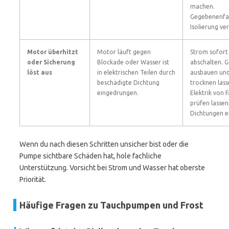
machen.
Gegebenenfal
Isolierung ve
Motor überhitzt
Motor läuft gegen
Strom sofort
oder Sicherung
Blockade oder Wasser ist
abschalten. G
löst aus
in elektrischen Teilen durch
ausbauen un
beschädigte Dichtung
trocknen lass
eingedrungen.
Elektrik von
prüfen lassen
Dichtungen e
Wenn du nach diesen Schritten unsicher bist oder die
Pumpe sichtbare Schäden hat, hole fachliche
Unterstützung. Vorsicht bei Strom und Wasser hat oberste
Priorität.
Häufige Fragen zu Tauchpumpen und Frost