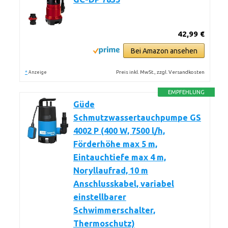
42,99 €
Bei Amazon ansehen
*
Preis inkl. MwSt., zzgl. Versandkosten
Anzeige
EMPFEHLUNG
Güde
Schmutzwassertauchpumpe GS
4002 P (400 W, 7500 l/h,
Förderhöhe max 5 m,
Eintauchtiefe max 4 m,
Noryllaufrad, 10 m
Anschlusskabel, variabel
einstellbarer
Schwimmerschalter,
Thermoschutz)