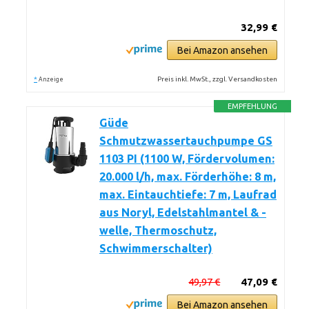
32,99 €
Bei Amazon ansehen
*
Preis inkl. MwSt., zzgl. Versandkosten
Anzeige
EMPFEHLUNG
Güde
Schmutzwassertauchpumpe GS
1103 PI (1100 W, Fördervolumen:
20.000 l/h, max. Förderhöhe: 8 m,
max. Eintauchtiefe: 7 m, Laufrad
aus Noryl, Edelstahlmantel & -
welle, Thermoschutz,
Schwimmerschalter)
49,97 €
47,09 €
Bei Amazon ansehen