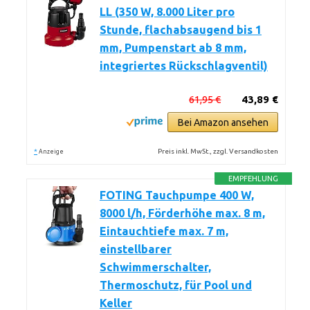
LL (350 W, 8.000 Liter pro
Stunde, flachabsaugend bis 1
mm, Pumpenstart ab 8 mm,
integriertes Rückschlagventil)
61,95 €
43,89 €
Bei Amazon ansehen
*
Preis inkl. MwSt., zzgl. Versandkosten
Anzeige
EMPFEHLUNG
FOTING Tauchpumpe 400 W,
8000 l/h, Förderhöhe max. 8 m,
Eintauchtiefe max. 7 m,
einstellbarer
Schwimmerschalter,
Thermoschutz, für Pool und
Keller