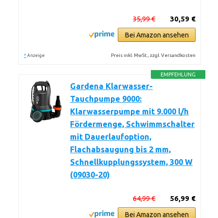
35,99 €
30,59 €
Bei Amazon ansehen
*
Preis inkl. MwSt., zzgl. Versandkosten
Anzeige
EMPFEHLUNG
Gardena Klarwasser-
Tauchpumpe 9000:
Klarwasserpumpe mit 9.000 l/h
Fördermenge, Schwimmschalter
mit Dauerlaufoption,
Flachabsaugung bis 2 mm,
Schnellkupplungssystem, 300 W
(09030-20)
64,99 €
56,99 €
Bei Amazon ansehen