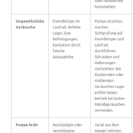
oder Fachbetrieb
hinzuziehen.
Ungewöhnliche
Fremdkörper im
Pumpe stromlos
Geräusche
Laufrad, defekte
machen.
Lager, lose
Sichtprüfung auf
Befestigungen,
Fremdkörper und
Kavitation durch
Laufrad
falsche
durchführen.
Ansaughöhe
Schrauben und
Halterungen
nachziehen. Bei
klackernden oder
mahlenden
Geräuschen Lager
prüfen lassen.
Betrieb bei lauten
Metallgeräuschen
vermeiden.
Pumpe leckt
Beschädigte oder
Gerät aus dem
verschlissene
Wasser nehmen.