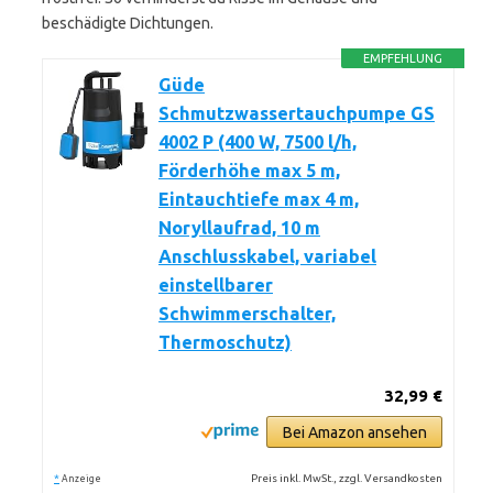
beschädigte Dichtungen.
EMPFEHLUNG
Güde
Schmutzwassertauchpumpe GS
4002 P (400 W, 7500 l/h,
Förderhöhe max 5 m,
Eintauchtiefe max 4 m,
Noryllaufrad, 10 m
Anschlusskabel, variabel
einstellbarer
Schwimmerschalter,
Thermoschutz)
32,99 €
Bei Amazon ansehen
*
Preis inkl. MwSt., zzgl. Versandkosten
Anzeige