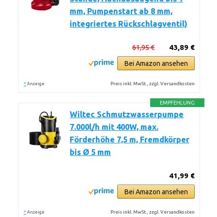
mm, Pumpenstart ab 8 mm,
integriertes Rückschlagventil)
61,95 €
43,89 €
Bei Amazon ansehen
*
Preis inkl. MwSt., zzgl. Versandkosten
Anzeige
EMPFEHLUNG
Wiltec Schmutzwasserpumpe
7.000l/h mit 400W, max.
Förderhöhe 7,5 m, Fremdkörper
bis Ø 5 mm
41,99 €
Bei Amazon ansehen
*
Preis inkl. MwSt., zzgl. Versandkosten
Anzeige