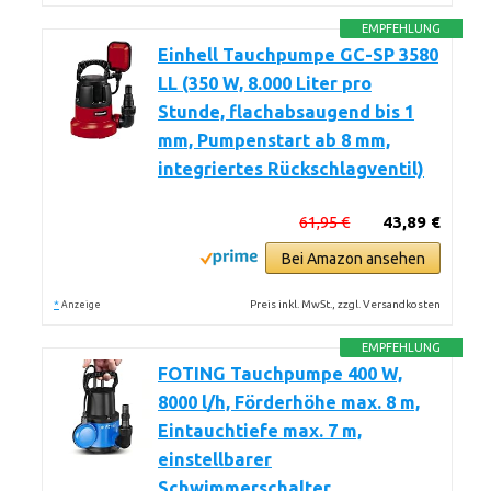
EMPFEHLUNG
Einhell Tauchpumpe GC-SP 3580
LL (350 W, 8.000 Liter pro
Stunde, flachabsaugend bis 1
mm, Pumpenstart ab 8 mm,
integriertes Rückschlagventil)
61,95 €
43,89 €
Bei Amazon ansehen
*
Preis inkl. MwSt., zzgl. Versandkosten
Anzeige
EMPFEHLUNG
FOTING Tauchpumpe 400 W,
8000 l/h, Förderhöhe max. 8 m,
Eintauchtiefe max. 7 m,
einstellbarer
Schwimmerschalter,