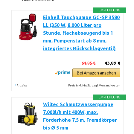
EMPFEHLUNG
Einhell Tauchpumpe GC-SP 3580
LL (350 W, 8.000 Liter pro
Stunde, flachabsaugend bis 1
mm, Pumpenstart ab 8 mm,
integriertes Rückschlagventil)
61,95 €
43,89 €
Bei Amazon ansehen
*
Preis inkl. MwSt., zzgl. Versandkosten
Anzeige
EMPFEHLUNG
Wiltec Schmutzwasserpumpe
7.000l/h mit 400W, max.
Förderhöhe 7,5 m, Fremdkörper
bis Ø 5 mm