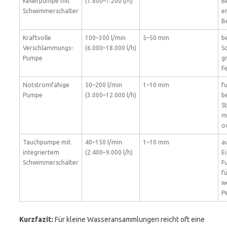
Kellerpumpe mit
(1.800–7.200 l/h)
B
Schwimmerschalter
e
B
Kraftvolle
100–300 l/min
5–50 mm
b
Verschlammungs-
(6.000–18.000 l/h)
S
Pumpe
g
F
Notstromfähige
50–200 l/min
1–10 mm
f
Pumpe
(3.000–12.000 l/h)
b
S
m
o
Tauchpumpe mit
40–150 l/min
1–10 mm
a
integriertem
(2.400–9.000 l/h)
E
Schwimmerschalter
F
f
w
P
Kurzfazit:
Für kleine Wasseransammlungen reicht oft eine