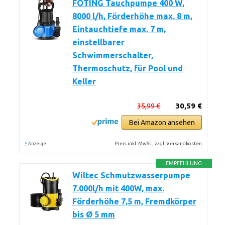
FOTING Tauchpumpe 400 W,
8000 l/h, Förderhöhe max. 8 m,
Eintauchtiefe max. 7 m,
einstellbarer
Schwimmerschalter,
Thermoschutz, für Pool und
Keller
35,99 €
30,59 €
Bei Amazon ansehen
*
Preis inkl. MwSt., zzgl. Versandkosten
Anzeige
EMPFEHLUNG
Wiltec Schmutzwasserpumpe
7.000l/h mit 400W, max.
Förderhöhe 7,5 m, Fremdkörper
bis Ø 5 mm