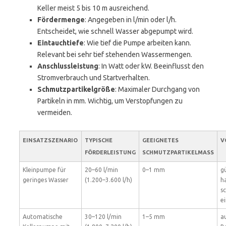
Keller meist 5 bis 10 m ausreichend.
Fördermenge
: Angegeben in l/min oder l/h.
Entscheidet, wie schnell Wasser abgepumpt wird.
Eintauchtiefe
: Wie tief die Pumpe arbeiten kann.
Relevant bei sehr tief stehenden Wassermengen.
Anschlussleistung
: In Watt oder kW. Beeinflusst den
Stromverbrauch und Startverhalten.
Schmutzpartikelgröße
: Maximaler Durchgang von
Partikeln in mm. Wichtig, um Verstopfungen zu
vermeiden.
EINSATZSZENARIO
TYPISCHE
GEEIGNETES
V
FÖRDERLEISTUNG
SCHMUTZPARTIKELMASS
Kleinpumpe für
20–60 l/min
0–1 mm
gü
geringes Wasser
(1.200–3.600 l/h)
h
sc
e
Automatische
30–120 l/min
1–5 mm
a