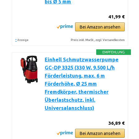
bis Ø 5 mm
41,99 €
Bei Amazon ansehen
*
Preis inkl. MwSt., zzgl. Versandkosten
Anzeige
EMPFEHLUNG
Einhell Schmutzwasserpumpe
GC-DP 3325 (330 W, 9.500 L/h
Förderleistung, max. 6 m
Förderhöhe, Ø 25 mm
Fremdkörper, thermischer
Überlastschutz, inkl.
Universalanschluss)
36,89 €
Bei Amazon ansehen