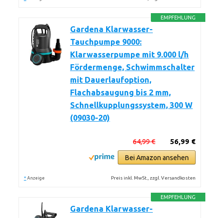
EMPFEHLUNG
Gardena Klarwasser-
Tauchpumpe 9000:
Klarwasserpumpe mit 9.000 l/h
Fördermenge, Schwimmschalter
mit Dauerlaufoption,
Flachabsaugung bis 2 mm,
Schnellkupplungssystem, 300 W
(09030-20)
64,99 €
56,99 €
Bei Amazon ansehen
*
Preis inkl. MwSt., zzgl. Versandkosten
Anzeige
EMPFEHLUNG
Gardena Klarwasser-