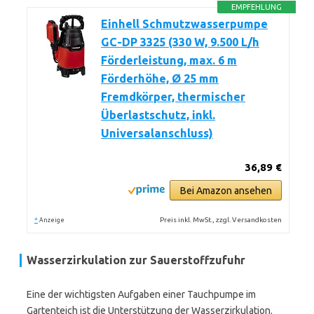
EMPFEHLUNG
Einhell Schmutzwasserpumpe
GC-DP 3325 (330 W, 9.500 L/h
Förderleistung, max. 6 m
Förderhöhe, Ø 25 mm
Fremdkörper, thermischer
Überlastschutz, inkl.
Universalanschluss)
36,89 €
Bei Amazon ansehen
*
Preis inkl. MwSt., zzgl. Versandkosten
Anzeige
Wasserzirkulation zur Sauerstoffzufuhr
Eine der wichtigsten Aufgaben einer Tauchpumpe im
Gartenteich ist die Unterstützung der Wasserzirkulation.