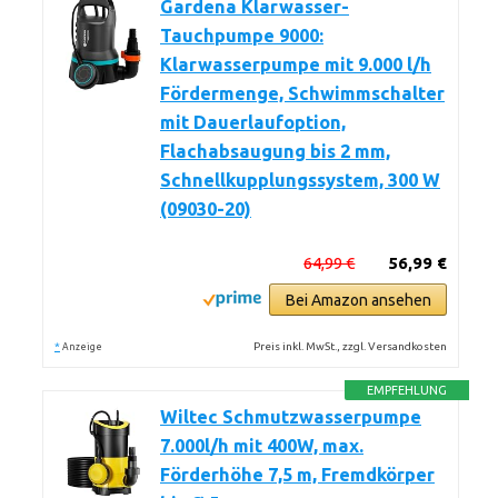
Gardena Klarwasser-
Tauchpumpe 9000:
Klarwasserpumpe mit 9.000 l/h
Fördermenge, Schwimmschalter
mit Dauerlaufoption,
Flachabsaugung bis 2 mm,
Schnellkupplungssystem, 300 W
(09030-20)
64,99 €
56,99 €
Bei Amazon ansehen
*
Preis inkl. MwSt., zzgl. Versandkosten
Anzeige
EMPFEHLUNG
Wiltec Schmutzwasserpumpe
7.000l/h mit 400W, max.
Förderhöhe 7,5 m, Fremdkörper