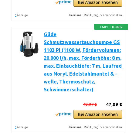
Bei Amazon ansehen
*
Preis inkl. MwSt., zzgl. Versandkosten
Anzeige
EMPFEHLUNG
Güde
Schmutzwassertauchpumpe GS
1103 PI (1100 W, Fördervolumen:
20.000 l/h, max. Förderhöhe: 8 m,
max. Eintauchtiefe: 7 m, Laufrad
aus Noryl, Edelstahlmantel & -
welle, Thermoschutz,
Schwimmerschalter)
49,97 €
47,09 €
Bei Amazon ansehen
*
Preis inkl. MwSt., zzgl. Versandkosten
Anzeige