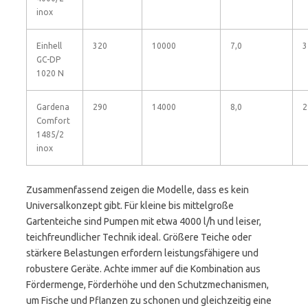
inox
Einhell
320
10000
7,0
3
GC-DP
1020 N
Gardena
290
14000
8,0
2
Comfort
1485/2
inox
Zusammenfassend zeigen die Modelle, dass es kein
Universalkonzept gibt. Für kleine bis mittelgroße
Gartenteiche sind Pumpen mit etwa 4000 l/h und leiser,
teichfreundlicher Technik ideal. Größere Teiche oder
stärkere Belastungen erfordern leistungsfähigere und
robustere Geräte. Achte immer auf die Kombination aus
Fördermenge, Förderhöhe und den Schutzmechanismen,
um Fische und Pflanzen zu schonen und gleichzeitig eine