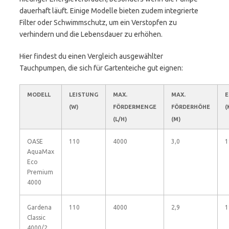
dauerhaft läuft. Einige Modelle bieten zudem integrierte
Filter oder Schwimmschutz, um ein Verstopfen zu
verhindern und die Lebensdauer zu erhöhen.
Hier findest du einen Vergleich ausgewählter
Tauchpumpen, die sich für Gartenteiche gut eignen:
MODELL
LEISTUNG
MAX.
MAX.
E
(W)
FÖRDERMENGE
FÖRDERHÖHE
(
(L/H)
(M)
OASE
110
4000
3,0
1
AquaMax
Eco
Premium
4000
Gardena
110
4000
2,9
1
Classic
4000/2