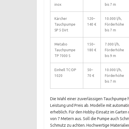
inox
bis 7 m
Kärcher
120–
10.000 l/h,
Tauchpumpe
140 €
Förderhöhe
SP 5 Dirt
bis 7 m
Metabo
150–
7.000 l/h,
Tauchpumpe
180 €
Förderhöhe
TP 7000 S
bis 9 m
Einhell TC-DP
50–
10.000 l/h,
1020
70 €
Förderhöhe
bis 7 m
Die Wahl einer zuverlässigen Tauchpumpe 
Leistung und Preis ab. Modelle mit automat
erheblich. Für den Hobby-Einsatz im Garten 
von 7 Metern aus. Soll die Pumpe auch Schm
Schmutz zu achten. Hochwertige Materialien