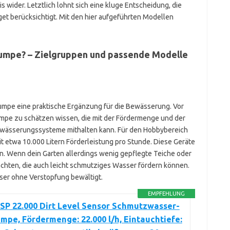
s wider. Letztlich lohnt sich eine kluge Entscheidung, die
t berücksichtigt. Mit den hier aufgeführten Modellen
pumpe? – Zielgruppen und passende Modelle
umpe eine praktische Ergänzung für die Bewässerung. Vor
umpe zu schätzen wissen, die mit der Fördermenge und der
ewässerungssysteme mithalten kann. Für den Hobbybereich
t etwa 10.000 Litern Förderleistung pro Stunde. Diese Geräte
n. Wenn dein Garten allerdings wenig gepflegte Teiche oder
achten, die auch leicht schmutziges Wasser fördern können.
ser ohne Verstopfung bewältigt.
EMPFEHLUNG
SP 22.000 Dirt Level Sensor Schmutzwasser-
pe, Fördermenge: 22.000 l/h, Eintauchtiefe: