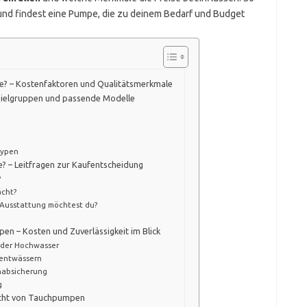
und findest eine Pumpe, die zu deinem Bedarf und Budget
e? – Kostenfaktoren und Qualitätsmerkmale
 Zielgruppen und passende Modelle
typen
? – Leitfragen zur Kaufentscheidung
?
acht?
e Ausstattung möchtest du?
n – Kosten und Zuverlässigkeit im Blick
oder Hochwasser
 entwässern
nabsicherung
g
sicht von Tauchpumpen