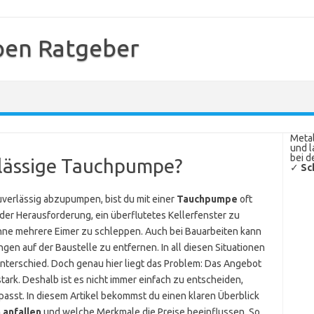
en Ratgeber
Metal
und l
bei d
rlässige Tauchpumpe?
✓
Sc
verlässig abzupumpen, bist du mit einer
Tauchpumpe
oft
 der Herausforderung, ein überflutetes Kellerfenster zu
hne mehrere Eimer zu schleppen. Auch bei Bauarbeiten kann
 auf der Baustelle zu entfernen. In all diesen Situationen
terschied. Doch genau hier liegt das Problem: Das Angebot
stark. Deshalb ist es nicht immer einfach zu entscheiden,
sst. In diesem Artikel bekommst du einen klaren Überblick
 anfallen
und welche Merkmale die Preise beeinflussen. So