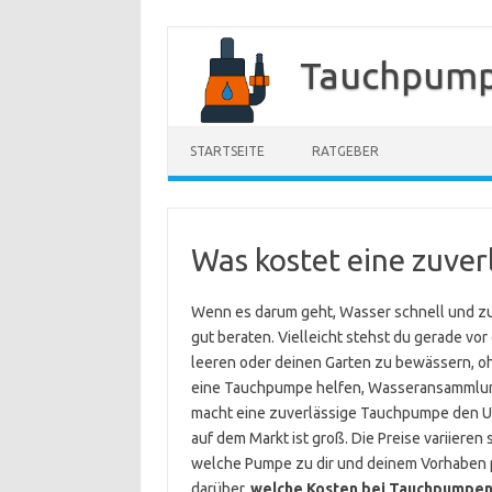
Zum
Inhalt
Tauchpump
springen
STARTSEITE
RATGEBER
Was kostet eine zuve
Wenn es darum geht, Wasser schnell und zu
gut beraten. Vielleicht stehst du gerade vor
leeren oder deinen Garten zu bewässern, o
eine Tauchpumpe helfen, Wasseransammlungen
macht eine zuverlässige Tauchpumpe den Un
auf dem Markt ist groß. Die Preise variieren 
welche Pumpe zu dir und deinem Vorhaben pa
darüber,
welche Kosten bei Tauchpumpen