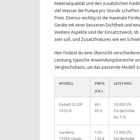
Materialqualität und den zusätzlichen Funkt
viel Wasser die Pumpe pro Stunde schaffen k
Preis. Ebenso wichtig ist die maximale Förd
Geräte mit einer besseren Dichtheit und ein
Weitere Aspekte sind der Einsatzzweck, ob 
sein soll, und Zusatzfeatures wie ein Schw
Hier findest du eine Übersicht verschiedene
Leistung, typische Anwendungsbereiche un
Vergleichsbasis, um das passende Modell zu
MODELL
PREIS
LEISTUNG
(CA.)
Einhell GC-DP
60–
10.000 l/h,
1020 N
80 €
Förderhöhe
bis 7 m
Gardena
130–
13.000 l/h,
13000 classic
150 €
Förderhöhe