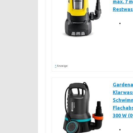
max. 7 m
Restwass
*
Anzeige
Gardena
Klarwas
Schwimm
Flachab
300 W (0