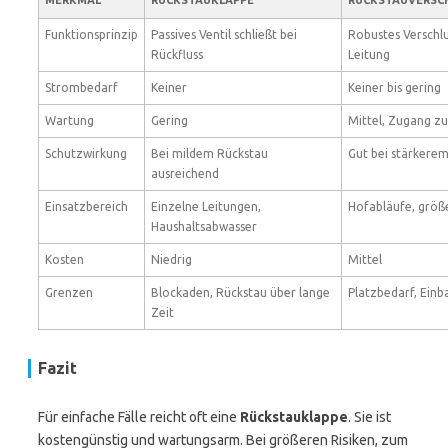
MERKMAL
RÜCKSTAUKLAPPE
RÜCKSTAUVERSC
Funktionsprinzip
Passives Ventil schließt bei
Robustes Verschlu
Rückfluss
Leitung
Strombedarf
Keiner
Keiner bis gering
Wartung
Gering
Mittel, Zugang z
Schutzwirkung
Bei mildem Rückstau
Gut bei stärkere
ausreichend
Einsatzbereich
Einzelne Leitungen,
Hofabläufe, größ
Haushaltsabwasser
Kosten
Niedrig
Mittel
Grenzen
Blockaden, Rückstau über lange
Platzbedarf, Ein
Zeit
Fazit
Für einfache Fälle reicht oft eine
Rückstauklappe
. Sie ist
kostengünstig und wartungsarm. Bei größeren Risiken, zum