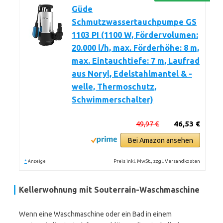
Güde
Schmutzwassertauchpumpe GS
1103 PI (1100 W, Fördervolumen:
20.000 l/h, max. Förderhöhe: 8 m,
max. Eintauchtiefe: 7 m, Laufrad
aus Noryl, Edelstahlmantel & -
welle, Thermoschutz,
Schwimmerschalter)
49,97 €
46,53 €
Bei Amazon ansehen
*
Preis inkl. MwSt., zzgl. Versandkosten
Anzeige
Kellerwohnung mit Souterrain-Waschmaschine
Wenn eine Waschmaschine oder ein Bad in einem