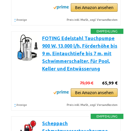
Bei Amazon ansehen
*
Preis inkl. MwSt., zzgl. Versandkosten
Anzeige
EMPFEHLUNG
FOTING Edelstahl Tauchpumpe
900 W, 13.000 l/h, Förderhöhe bis
9 m, Eintauchtiefe bis 7 m, mit
Schwimmerschalter, für Pool,
Keller und Entwässerung
79,99 €
65,99 €
Bei Amazon ansehen
*
Preis inkl. MwSt., zzgl. Versandkosten
Anzeige
EMPFEHLUNG
Scheppach