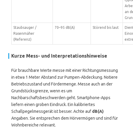
Arbe
an d
Grun
Staubsauger /
70–95 dB(A)
Störend bis laut
Dien
Rasenmäher
Eino
(Referenz)
extr
Kurze Mess- und Interpretationshinweise
Für brauchbare Werte messe mit einer Richtungsmessung
in etwa 1 Meter Abstand zur Pumpen-Abdeckung. Notiere
Betriebszustand und Fördermenge. Messe auch an der
Grundstücksgrenze, wenn es um
Nachbarschaftsbeschwerden geht. Smartphone-Apps
liefern einen groben Eindruck. Ein kalibriertes
Schallpegelmessgerät ist besser. Achte auf
dB(A)
Angaben. Sie entsprechen dem Hörvermögen und sind für
Wohnbereiche relevant.