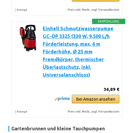
*
Preis inkl. MwSt., zzgl. Versandkosten
Anzeige
EMPFEHLUNG
Einhell Schmutzwasserpumpe
GC-DP 3325 (330 W, 9.500 L/h
Förderleistung, max. 6 m
Förderhöhe, Ø 25 mm
Fremdkörper, thermischer
Überlastschutz, inkl.
Universalanschluss)
36,89 €
Bei Amazon ansehen
*
Preis inkl. MwSt., zzgl. Versandkosten
Anzeige
Gartenbrunnen und kleine Tauchpumpen