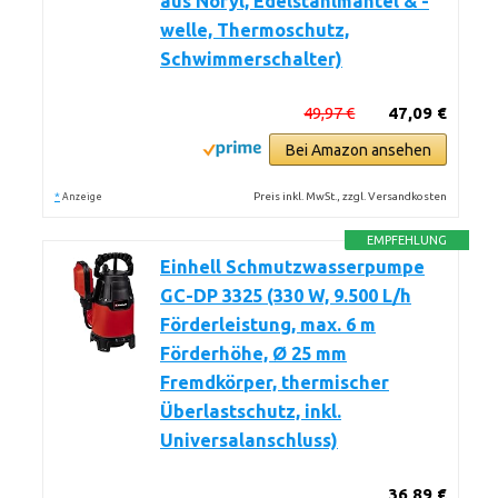
aus Noryl, Edelstahlmantel & -
welle, Thermoschutz,
Schwimmerschalter)
49,97 €
47,09 €
Bei Amazon ansehen
*
Preis inkl. MwSt., zzgl. Versandkosten
Anzeige
EMPFEHLUNG
Einhell Schmutzwasserpumpe
GC-DP 3325 (330 W, 9.500 L/h
Förderleistung, max. 6 m
Förderhöhe, Ø 25 mm
Fremdkörper, thermischer
Überlastschutz, inkl.
Universalanschluss)
36,89 €