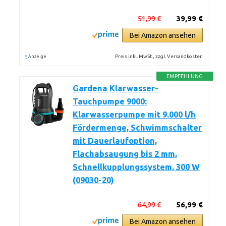
51,99 €
39,99 €
Bei Amazon ansehen
*
Preis inkl. MwSt., zzgl. Versandkosten
Anzeige
EMPFEHLUNG
Gardena Klarwasser-
Tauchpumpe 9000:
Klarwasserpumpe mit 9.000 l/h
Fördermenge, Schwimmschalter
mit Dauerlaufoption,
Flachabsaugung bis 2 mm,
Schnellkupplungssystem, 300 W
(09030-20)
64,99 €
56,99 €
Bei Amazon ansehen