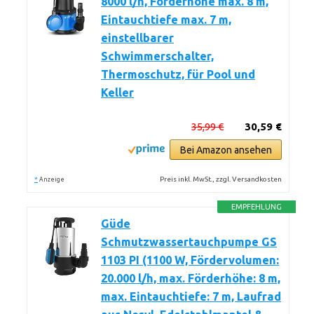
8000 l/h, Förderhöhe max. 8 m,
Eintauchtiefe max. 7 m,
einstellbarer
Schwimmerschalter,
Thermoschutz, für Pool und
Keller
35,99 €
30,59 €
Bei Amazon ansehen
*
Preis inkl. MwSt., zzgl. Versandkosten
Anzeige
EMPFEHLUNG
Güde
Schmutzwassertauchpumpe GS
1103 PI (1100 W, Fördervolumen:
20.000 l/h, max. Förderhöhe: 8 m,
max. Eintauchtiefe: 7 m, Laufrad