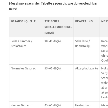
Messhinweise in der Tabelle sagen dir, wie du vergleichbar
misst.
GERÄUSCHQUELLE
TYPISCHER
BEWERTUNG
MES
SCHALLDRUCKPEGEL
(DB(A))
Leises Zimmer /
30–40 dB(A)
Sehr leise /
Refe
Schlafraum
unauffällig
Wohn
Mess
ohne
Quel
Normales Gespräch
55–65 dB(A)
Alltagslautstärke
Nütz
Verg
Steht
wahr
aber
akze
Laut
Kleiner Garten-
45–65 dB(A)
Hörbar bis
Mess