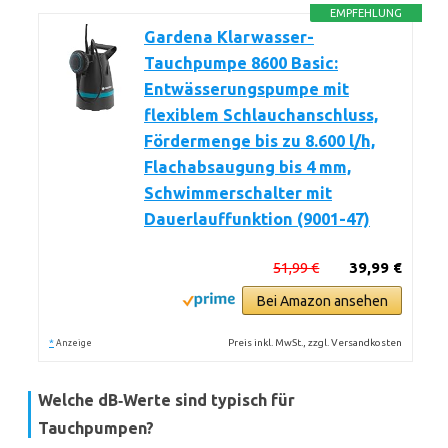
EMPFEHLUNG
Gardena Klarwasser-
Tauchpumpe 8600 Basic:
Entwässerungspumpe mit
flexiblem Schlauchanschluss,
Fördermenge bis zu 8.600 l/h,
Flachabsaugung bis 4 mm,
Schwimmerschalter mit
Dauerlauffunktion (9001-47)
51,99 €
39,99 €
Bei Amazon ansehen
*
Preis inkl. MwSt., zzgl. Versandkosten
Anzeige
Welche dB‑Werte sind typisch für
Tauchpumpen?