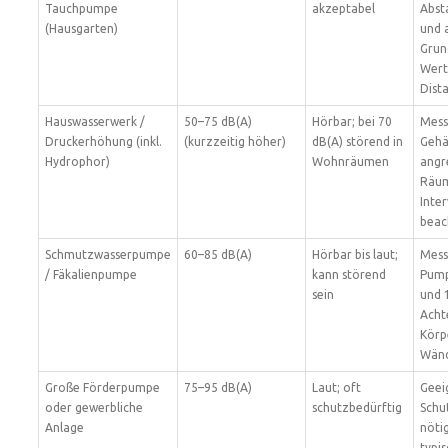
Tauchpumpe
akzeptabel
Abst
(Hausgarten)
und 
Grun
Wert
Dist
Hauswasserwerk /
50–75 dB(A)
Hörbar; bei 70
Mess
Druckerhöhung (inkl.
(kurzzeitig höher)
dB(A) störend in
Gehä
Hydrophor)
Wohnräumen
angr
Räu
Inter
beac
Schmutzwasserpumpe
60–85 dB(A)
Hörbar bis laut;
Mess
/ Fäkalienpumpe
kann störend
Pump
sein
und 
Acht
Körp
Wänd
Große Förderpumpe
75–95 dB(A)
Laut; oft
Geei
oder gewerbliche
schutzbedürftig
Schu
Anlage
nöti
typi