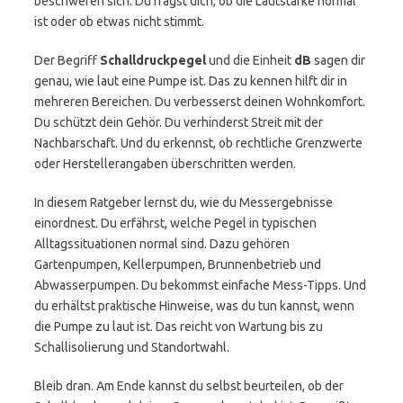
beschweren sich. Du fragst dich, ob die Lautstärke normal
ist oder ob etwas nicht stimmt.
Der Begriff
Schalldruckpegel
und die Einheit
dB
sagen dir
genau, wie laut eine Pumpe ist. Das zu kennen hilft dir in
mehreren Bereichen. Du verbesserst deinen Wohnkomfort.
Du schützt dein Gehör. Du verhinderst Streit mit der
Nachbarschaft. Und du erkennst, ob rechtliche Grenzwerte
oder Herstellerangaben überschritten werden.
In diesem Ratgeber lernst du, wie du Messergebnisse
einordnest. Du erfährst, welche Pegel in typischen
Alltagssituationen normal sind. Dazu gehören
Gartenpumpen, Kellerpumpen, Brunnenbetrieb und
Abwasserpumpen. Du bekommst einfache Mess-Tipps. Und
du erhältst praktische Hinweise, was du tun kannst, wenn
die Pumpe zu laut ist. Das reicht von Wartung bis zu
Schallisolierung und Standortwahl.
Bleib dran. Am Ende kannst du selbst beurteilen, ob der