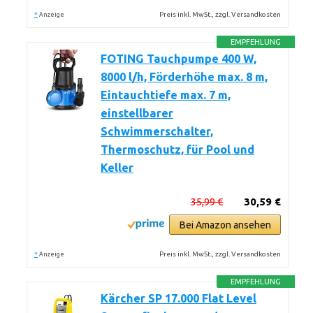
*
Preis inkl. MwSt., zzgl. Versandkosten
Anzeige
EMPFEHLUNG
FOTING Tauchpumpe 400 W,
8000 l/h, Förderhöhe max. 8 m,
Eintauchtiefe max. 7 m,
einstellbarer
Schwimmerschalter,
Thermoschutz, für Pool und
Keller
35,99 €
30,59 €
Bei Amazon ansehen
*
Preis inkl. MwSt., zzgl. Versandkosten
Anzeige
EMPFEHLUNG
Kärcher SP 17.000 Flat Level