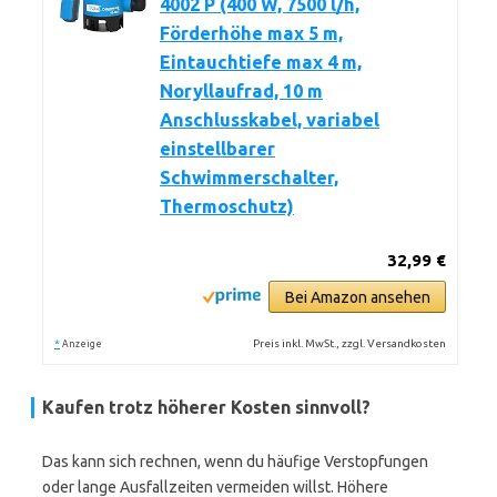
4002 P (400 W, 7500 l/h,
Förderhöhe max 5 m,
Eintauchtiefe max 4 m,
Noryllaufrad, 10 m
Anschlusskabel, variabel
einstellbarer
Schwimmerschalter,
Thermoschutz)
32,99 €
Bei Amazon ansehen
*
Preis inkl. MwSt., zzgl. Versandkosten
Anzeige
Kaufen trotz höherer Kosten sinnvoll?
Das kann sich rechnen, wenn du häufige Verstopfungen
oder lange Ausfallzeiten vermeiden willst. Höhere