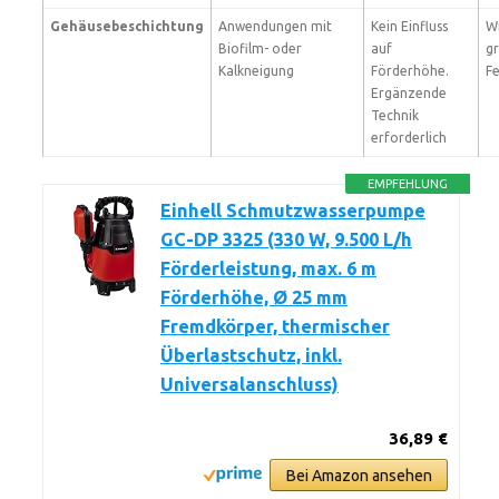
Gehäusebeschichtung
Anwendungen mit
Kein Einfluss
Wi
Biofilm- oder
auf
g
Kalkneigung
Förderhöhe.
Fe
Ergänzende
Technik
erforderlich
EMPFEHLUNG
Einhell Schmutzwasserpumpe
GC-DP 3325 (330 W, 9.500 L/h
Förderleistung, max. 6 m
Förderhöhe, Ø 25 mm
Fremdkörper, thermischer
Überlastschutz, inkl.
Universalanschluss)
36,89 €
Bei Amazon ansehen