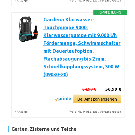
*
Preis inkl. MwSt., zzgl. Versandkosten
Anzeige
EMPFEHLUNG
Gardena Klarwasser-
Tauchpumpe 9000:
Klarwasserpumpe mit 9.000 l/h
Fördermenge, Schwimmschalter
mit Dauerlaufoption,
Flachabsaugung bis 2 mm,
Schnellkupplungssystem, 300 W
(09030-20)
64,99 €
56,99 €
Bei Amazon ansehen
*
Preis inkl. MwSt., zzgl. Versandkosten
Anzeige
Garten, Zisterne und Teiche