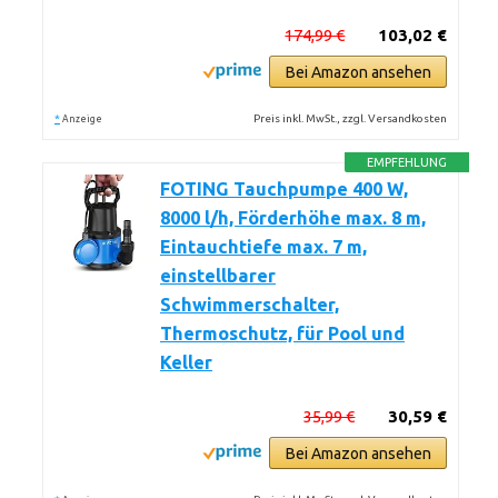
174,99 €
103,02 €
Bei Amazon ansehen
*
Preis inkl. MwSt., zzgl. Versandkosten
Anzeige
EMPFEHLUNG
FOTING Tauchpumpe 400 W,
8000 l/h, Förderhöhe max. 8 m,
Eintauchtiefe max. 7 m,
einstellbarer
Schwimmerschalter,
Thermoschutz, für Pool und
Keller
35,99 €
30,59 €
Bei Amazon ansehen