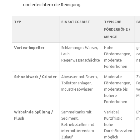
und erleichtern die Reinigung.
TYP
EINSATZGEBIET
TYPISCHE
P
FÖRDERHÖHE /
MENGE
Vortex-Impeller
Schlammiges Wasser,
Hohe
gr
Laub,
Fördermengen,
c
Regenwasserschächte
moderate
n
Förderhöhen
Schneidwerk / Grinder
Abwasser mit Fasern,
Moderate
Ze
Toilettenanlagen,
Fördermengen,
Fe
Industrieabwässer
moderate bis
w
höhere
Mi
Förderhöhen
Wirbelnde Spülung /
Sammeltanks mit
Variabel.
Eh
Flush
Sediment,
Kurzfristig
mi
Betriebsstellen mit
hohe
intermittierendem
Durchflussraten
Zulauf
möglich