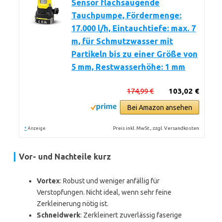
Sensor flachsaugende
Tauchpumpe, Fördermenge:
17.000 l/h, Eintauchtiefe: max. 7
m, für Schmutzwasser mit
Partikeln bis zu einer Größe von
5 mm, Restwasserhöhe: 1 mm
174,99 €
103,02 €
Bei Amazon ansehen
*
Preis inkl. MwSt., zzgl. Versandkosten
Anzeige
Vor- und Nachteile kurz
Vortex
: Robust und weniger anfällig für
Verstopfungen. Nicht ideal, wenn sehr feine
Zerkleinerung nötig ist.
Schneidwerk
: Zerkleinert zuverlässig faserige