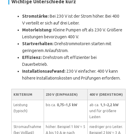
Wichtige Unterschiede kurz
Stromstärke:
Bei 230 V ist der Strom höher. Bei 400
V verteilt er sich auf drei Leiter.
Motorleistung:
Kleine Pumpen oft als 230 V. Größere
Leistungen bevorzugen 400 V.
Startverhalten:
Drehstrommotoren starten mit
geringerem Anlaufstrom.
Effizienz:
Drehstrom oft effizienter bei
Dauerbetrieb.
Installationsaufwand:
230 V einfacher. 400 V kann
höhere Installationskosten und Prüfungen erfordern.
KRITERIUM
230 V (EINPHASEN)
400 V (DREHSTROM)
Leistung
bis ca.
0,75–1,5 kW
ab ca.
1,1–2,2 kW
(typisch)
und für größere
Lasten
Stromaufnahme
höher. Beispiel 1 kW ≈ 5
niedriger pro Leiter.
(bei Volllast)
A bis 10 A je nach
Beispiel 2 kW ≈ 3 A