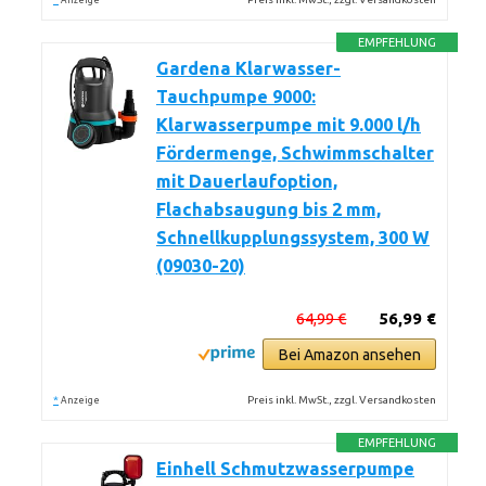
Anzeige
EMPFEHLUNG
Gardena Klarwasser-
Tauchpumpe 9000:
Klarwasserpumpe mit 9.000 l/h
Fördermenge, Schwimmschalter
mit Dauerlaufoption,
Flachabsaugung bis 2 mm,
Schnellkupplungssystem, 300 W
(09030-20)
64,99 €
56,99 €
Bei Amazon ansehen
*
Preis inkl. MwSt., zzgl. Versandkosten
Anzeige
EMPFEHLUNG
Einhell Schmutzwasserpumpe