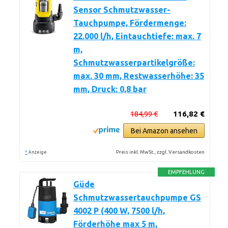
Sensor Schmutzwasser-
Tauchpumpe, Fördermenge:
22.000 l/h, Eintauchtiefe: max. 7
m,
Schmutzwasserpartikelgröße:
max. 30 mm, Restwasserhöhe: 35
mm, Druck: 0,8 bar
184,99 €
116,82 €
Bei Amazon ansehen
*
Preis inkl. MwSt., zzgl. Versandkosten
Anzeige
EMPFEHLUNG
Güde
Schmutzwassertauchpumpe GS
4002 P (400 W, 7500 l/h,
Förderhöhe max 5 m,