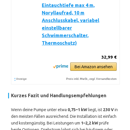
Eintauchtiefe max 4 m,
Noryllaufrad, 10 m
Anschlusskabel, variabel
einstellbarer
Schwimmerschalter,
Thermoschutz)
32,99 €
Bei Amazon ansehen
*
Preis inkl. MwSt., zzgl. Versandkosten
Anzeige
Kurzes Fazit und Handlungsempfehlungen
Wenn deine Pumpe unter etwa
0,75–1 kW
liegt, ist
230 V
in
den meisten Fällen ausreichend. Die Installation ist einfach
und kostengünstig. Bei Leistungen um
1–2,2 kW
prüfe
beide Optionen. Drehstrom lohnt sich bei häufigem oder