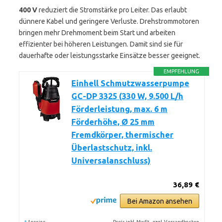
400 V
reduziert die Stromstärke pro Leiter. Das erlaubt
dünnere Kabel und geringere Verluste. Drehstrommotoren
bringen mehr Drehmoment beim Start und arbeiten
effizienter bei höheren Leistungen. Damit sind sie für
dauerhafte oder leistungsstarke Einsätze besser geeignet.
EMPFEHLUNG
Einhell Schmutzwasserpumpe
GC-DP 3325 (330 W, 9.500 L/h
Förderleistung, max. 6 m
Förderhöhe, Ø 25 mm
Fremdkörper, thermischer
Überlastschutz, inkl.
Universalanschluss)
36,89 €
Bei Amazon ansehen
*
Preis inkl. MwSt., zzgl. Versandkosten