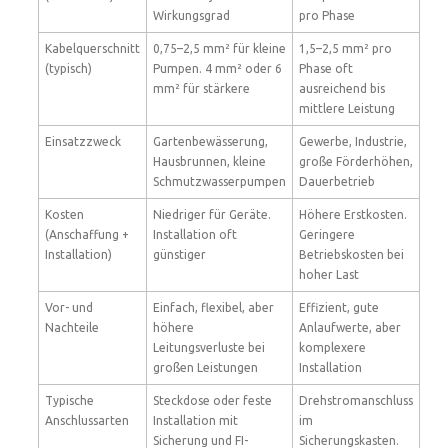
Wirkungsgrad
pro Phase
Kabelquerschnitt
0,75–2,5 mm² für kleine
1,5–2,5 mm² pro
(typisch)
Pumpen. 4 mm² oder 6
Phase oft
mm² für stärkere
ausreichend bis
mittlere Leistung
Einsatzzweck
Gartenbewässerung,
Gewerbe, Industrie,
Hausbrunnen, kleine
große Förderhöhen,
Schmutzwasserpumpen
Dauerbetrieb
Kosten
Niedriger für Geräte.
Höhere Erstkosten.
(Anschaffung +
Installation oft
Geringere
Installation)
günstiger
Betriebskosten bei
hoher Last
Vor- und
Einfach, flexibel, aber
Effizient, gute
Nachteile
höhere
Anlaufwerte, aber
Leitungsverluste bei
komplexere
großen Leistungen
Installation
Typische
Steckdose oder feste
Drehstromanschluss
Anschlussarten
Installation mit
im
Sicherung und FI-
Sicherungskasten.