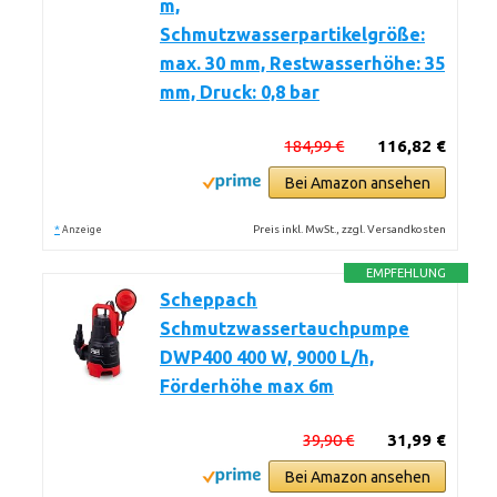
m,
Schmutzwasserpartikelgröße:
max. 30 mm, Restwasserhöhe: 35
mm, Druck: 0,8 bar
184,99 €
116,82 €
Bei Amazon ansehen
*
Preis inkl. MwSt., zzgl. Versandkosten
Anzeige
EMPFEHLUNG
Scheppach
Schmutzwassertauchpumpe
DWP400 400 W, 9000 L/h,
Förderhöhe max 6m
39,90 €
31,99 €
Bei Amazon ansehen