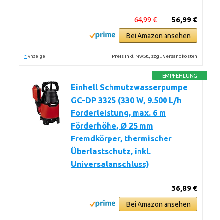
64,99 €
56,99 €
Bei Amazon ansehen
*
Preis inkl. MwSt., zzgl. Versandkosten
Anzeige
EMPFEHLUNG
Einhell Schmutzwasserpumpe
GC-DP 3325 (330 W, 9.500 L/h
Förderleistung, max. 6 m
Förderhöhe, Ø 25 mm
Fremdkörper, thermischer
Überlastschutz, inkl.
Universalanschluss)
36,89 €
Bei Amazon ansehen