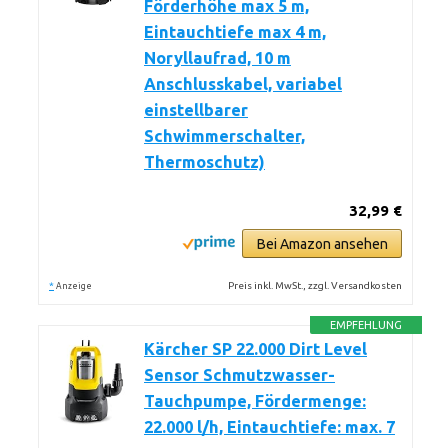
Förderhöhe max 5 m,
Eintauchtiefe max 4 m,
Noryllaufrad, 10 m
Anschlusskabel, variabel
einstellbarer
Schwimmerschalter,
Thermoschutz)
32,99 €
Bei Amazon ansehen
*
Preis inkl. MwSt., zzgl. Versandkosten
Anzeige
EMPFEHLUNG
Kärcher SP 22.000 Dirt Level
Sensor Schmutzwasser-
Tauchpumpe, Fördermenge:
22.000 l/h, Eintauchtiefe: max. 7