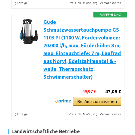
*
Preis inkl. MwSt., zzgl. Versandkosten
Anzeige
EMPFEHLUNG
Güde
Schmutzwassertauchpumpe GS
1103 PI (1100 W, Fördervolumen:
20.000 l/h, max. Förderhöhe: 8 m,
max. Eintauchtiefe: 7 m, Laufrad
aus Noryl, Edelstahlmantel & -
welle, Thermoschutz,
Schwimmerschalter)
49,97 €
47,09 €
Bei Amazon ansehen
*
Preis inkl. MwSt., zzgl. Versandkosten
Anzeige
Landwirtschaftliche Betriebe