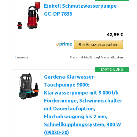
Einhell Schmutzwasserpumpe
GC-DP 7835
42,99 €
Bei Amazon ansehen
*
Preis inkl. MwSt., zzgl. Versandkosten
Anzeige
EMPFEHLUNG
Gardena Klarwasser-
Tauchpumpe 9000:
Klarwasserpumpe mit 9.000 l/h
Fördermenge, Schwimmschalter
mit Dauerlaufoption,
Flachabsaugung bis 2 mm,
Schnellkupplungssystem, 300 W
(09030-20)