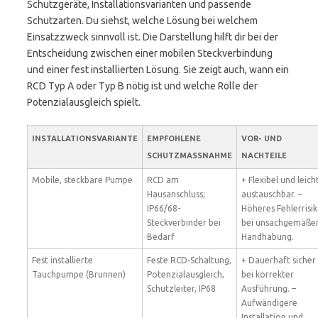
Schutzgeräte, Installationsvarianten und passende
Schutzarten. Du siehst, welche Lösung bei welchem
Einsatzzweck sinnvoll ist. Die Darstellung hilft dir bei der
Entscheidung zwischen einer mobilen Steckverbindung
und einer fest installierten Lösung. Sie zeigt auch, wann ein
RCD Typ A oder Typ B nötig ist und welche Rolle der
Potenzialausgleich spielt.
INSTALLATIONSVARIANTE
EMPFOHLENE
VOR- UND
SCHUTZMASSNAHME
NACHTEILE
Mobile, steckbare Pumpe
RCD am
+ Flexibel und leich
Hausanschluss;
austauschbar. –
IP66/68-
Höheres Fehlerrisi
Steckverbinder bei
bei unsachgemäße
Bedarf
Handhabung.
Fest installierte
Feste RCD-Schaltung,
+ Dauerhaft sicher
Tauchpumpe (Brunnen)
Potenzialausgleich,
bei korrekter
Schutzleiter, IP68
Ausführung. –
Aufwändigere
Installation und