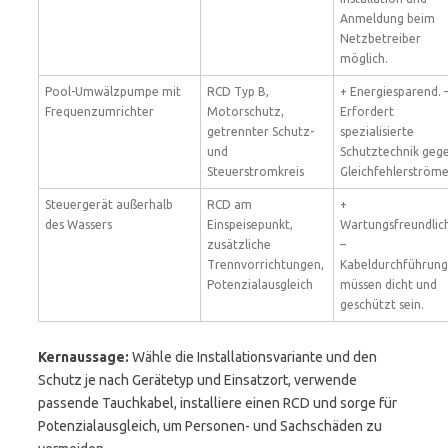
Anmeldung beim
Netzbetreiber
möglich.
Pool-Umwälzpumpe mit
RCD Typ B,
+ Energiesparend. 
Frequenzumrichter
Motorschutz,
Erfordert
getrennter Schutz-
spezialisierte
und
Schutztechnik geg
Steuerstromkreis
Gleichfehlerströme
Steuergerät außerhalb
RCD am
+
des Wassers
Einspeisepunkt,
Wartungsfreundlich
zusätzliche
–
Trennvorrichtungen,
Kabeldurchführun
Potenzialausgleich
müssen dicht und
geschützt sein.
Kernaussage:
Wähle die Installationsvariante und den
Schutz je nach Gerätetyp und Einsatzort, verwende
passende Tauchkabel, installiere einen RCD und sorge für
Potenzialausgleich, um Personen- und Sachschäden zu