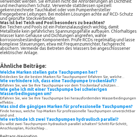
verwendet werden. Sie erfüllen nicht die Anforderungen an Dichtheit
und mechanischen Schutz. Verwende stattdessen speziell
gekennzeichnete Tauchkabel oder vom Pumpenhersteller
freigegebene Leitungen. Bei mobilen Lösungen achte auf RCD-Schutz
und geprüfte Steckverbinder.
Was ist bei Teich und Pool besonders zu beachten?
Bei Teichen und Pools ist ein Potenzialausgleich wichtig, damit
Metallteile kein gefährliches Spannungsgefälle aufbauen. Chlorhaltiges
Wasser kann Gehäuse und Dichtungen angreifen, wähle
korrosionsbeständige Komponenten. Prüfe RCDs regelmäßig und lasse
komplexe Steuerungen, etwa mit Frequenzumrichter, fachgerecht
absichern. Vermeide das Betreten des Wassers bei angeschlossener
elektrischer Anlage.
Ähnliche Beiträge:
Welche Marken stellen gute Tauchpumpen her?
Entdecken Sie die besten Marken für Tauchpumpen! Erfahren Sie, welche...
Wie verhindere ich, dass eine Tauchpumpe trockenläuft?
Erfahren Sie, wie Sie Ihre Tauchpumpe vor dem Trockenlauf schützen....
Wie gehe ich mit einer Tauchpumpe bei schwierigen
Wasserbedingungen um?
Erfahren Sie, wie Sie Ihre Tauchpumpe bei herausfordernden Wasserbedingungen
effektiv...
Was sind die gängigen Marken für professionelle Tauchpumpen?
Finde heraus, welche Top-Marken für professionelle Tauchpumpen unverzichtbar
sind und...
Wie verbinde ich zwei Tauchpumpen hydraulisch parallel?
Du willst zwei Tauchpumpen hydraulisch parallel schalten? Schritt-für-Schritt,
Anschlussplan, Rückschlag-...
Beitrags-Navigation