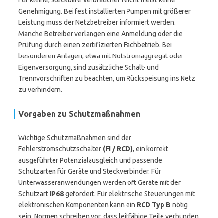
Für kleine, steckbare Verbraucher reicht meist keine
Genehmigung. Bei fest installierten Pumpen mit größerer
Leistung muss der Netzbetreiber informiert werden.
Manche Betreiber verlangen eine Anmeldung oder die
Prüfung durch einen zertifizierten Fachbetrieb. Bei
besonderen Anlagen, etwa mit Notstromaggregat oder
Eigenversorgung, sind zusätzliche Schalt- und
Trennvorschriften zu beachten, um Rückspeisung ins Netz
zu verhindern.
Vorgaben zu Schutzmaßnahmen
Wichtige Schutzmaßnahmen sind der
Fehlerstromschutzschalter
(FI / RCD)
, ein korrekt
ausgeführter Potenzialausgleich und passende
Schutzarten für Geräte und Steckverbinder. Für
Unterwasseranwendungen werden oft Geräte mit der
Schutzart
IP68
gefordert. Für elektrische Steuerungen mit
elektronischen Komponenten kann ein
RCD Typ B
nötig
sein. Normen schreiben vor, dass leitfähige Teile verbunden