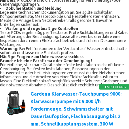
Hinweis:
Protokolle sind oft Voraussetzung für Versicherungs- oder
Genehmigungsfragen.
Dokumentation und Meldung
Lege eine technischen Dokumentation an. Sie sollte Schaltplan,
Komponentenliste, Messprotokolle und Herstellerdaten enthalten.
Melde die Anlage beim Netzbetreiber, falls gefordert. Bewahre
Unterlagen sicher auf.
Wartung und regelmäßige Kontrollen
Teste RCDs regelmäßig per Testtaste. Prüfe Sichtdichtungen und Kabel
auf Alterung oder Beschädigung. Lasse alle zwei bis drei Jahre eine
Inspektion durch einen Elektrofachbetrieb durchführen. Dokumentiere
Wartungen.
Warnung:
Bei Fehlfunktionen oder Verdacht auf Wassereintritt schalte
sofort ab und lasse eine Fachkraft prüfen.
Häufige Fragen zum Unterwasseranschluss
Brauche ich eine Fachfirma oder Genehmigung?
Für einfache, steckbare Geräte ohne feste Installation reicht oft keine
Genehmigung. Bei festen Installationen, Einspeisungen in den
Hausverteiler oder bei Leistungsgrenzen musst du den Netzbetreiber
informieren und die Arbeiten von einer Elektrofachkraft ausführen
lassen. Eine Elektrofachkraft sorgt für korrekte Schutzmaßnahmen und
die notwendige Abnahme. Das schützt dich rechtlich und technisch.
EMPFEHLUNG
Gardena Klarwasser-Tauchpumpe 9000:
Klarwasserpumpe mit 9.000 l/h
Fördermenge, Schwimmschalter mit
Dauerlaufoption, Flachabsaugung bis 2
mm, Schnellkupplungssystem, 300 W