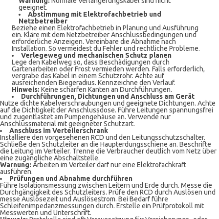
Warnung:
Normale Verlängerungskabel sind nicht
geeignet.
Abstimmung mit Elektrofachbetrieb und
Netzbetreiber
Beziehe einen Elektrofachbetrieb in Planung und Ausführung
ein. Kläre mit dem Netzbetreiber Anschlussbedingungen und
erforderliche Anzeigen. Vereinbare die Abnahme nach
Installation. So vermeidest du Fehler und rechtliche Probleme.
Verlegeweg und mechanischen Schutz planen
Lege den Kabelweg so, dass Beschädigungen durch
Gartenarbeiten oder Frost vermieden werden. Falls erforderlich,
vergrabe das Kabel in einem Schutzrohr. Achte auf
ausreichenden Biegeradius. Kennzeichne den Verlauf.
Hinweis:
Keine scharfen Kanten an Durchführungen.
Durchführungen, Dichtungen und Anschluss am Gerät
Nutze dichte Kabelverschraubungen und geeignete Dichtungen. Achte
auf die Dichtigkeit der Anschlussdose. Führe Leitungen spannungsfrei
und zugentlastet am Pumpengehäuse an. Verwende nur
Anschlussmaterial mit geeigneter Schutzart.
Anschluss im Verteilerschrank
Installiere den vorgesehenen RCD und den Leitungsschutzschalter.
Schließe den Schutzleiter an die Haupterdungsschiene an. Beschrifte
die Leitung im Verteiler. Trenne die Verbraucher deutlich vom Netz über
eine zugängliche Abschaltstelle.
Warnung:
Arbeiten im Verteiler darf nur eine Elektrofachkraft
ausführen.
Prüfungen und Abnahme durchführen
Führe Isolationsmessung zwischen Leitern und Erde durch. Messe die
Durchgängigkeit des Schutzleiters. Prüfe den RCD durch Auslösen und
messe Auslösezeit und Auslösestrom. Bei Bedarf führe
Schleifenimpedanzmessungen durch. Erstelle ein Prüfprotokoll mit
Messwerten und Unterschrift.