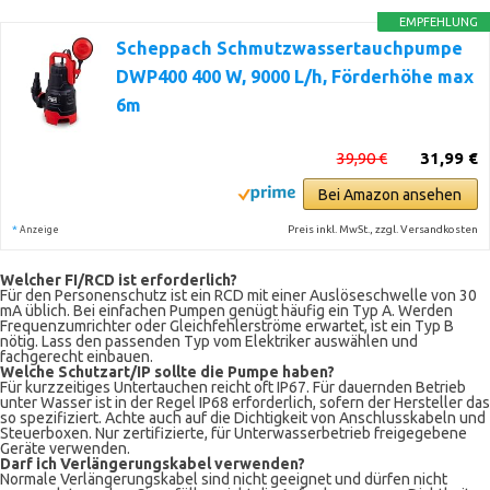
EMPFEHLUNG
Scheppach Schmutzwassertauchpumpe
DWP400 400 W, 9000 L/h, Förderhöhe max
6m
39,90 €
31,99 €
Bei Amazon ansehen
*
Preis inkl. MwSt., zzgl. Versandkosten
Anzeige
Welcher FI/RCD ist erforderlich?
Für den Personenschutz ist ein RCD mit einer Auslöseschwelle von 30
mA üblich. Bei einfachen Pumpen genügt häufig ein Typ A. Werden
Frequenzumrichter oder Gleichfehlerströme erwartet, ist ein Typ B
nötig. Lass den passenden Typ vom Elektriker auswählen und
fachgerecht einbauen.
Welche Schutzart/IP sollte die Pumpe haben?
Für kurzzeitiges Untertauchen reicht oft IP67. Für dauernden Betrieb
unter Wasser ist in der Regel IP68 erforderlich, sofern der Hersteller das
so spezifiziert. Achte auch auf die Dichtigkeit von Anschlusskabeln und
Steuerboxen. Nur zertifizierte, für Unterwasserbetrieb freigegebene
Geräte verwenden.
Darf ich Verlängerungskabel verwenden?
Normale Verlängerungskabel sind nicht geeignet und dürfen nicht