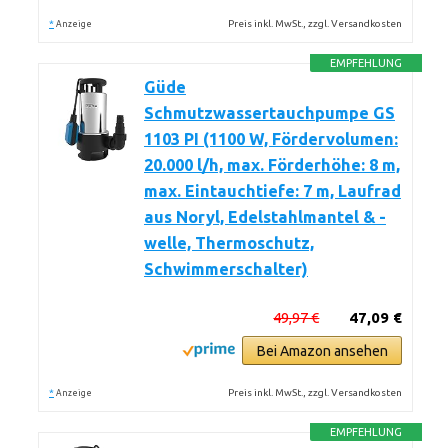
*
Preis inkl. MwSt., zzgl. Versandkosten
Anzeige
EMPFEHLUNG
Güde
Schmutzwassertauchpumpe GS
1103 PI (1100 W, Fördervolumen:
20.000 l/h, max. Förderhöhe: 8 m,
max. Eintauchtiefe: 7 m, Laufrad
aus Noryl, Edelstahlmantel & -
welle, Thermoschutz,
Schwimmerschalter)
49,97 €
47,09 €
Bei Amazon ansehen
*
Preis inkl. MwSt., zzgl. Versandkosten
Anzeige
EMPFEHLUNG