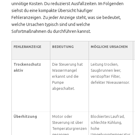
unnötige Kosten. Du reduzierst Ausfallzeiten. Im Folgenden
siehst du eine kompakte Übersicht häufiger
Fehleranzeigen. Zu jeder Anzeige steht, was sie bedeutet,
welche Ursachen typisch sind und welche
Sofortmaßnahmen du durchführen kannst.
FEHLERANZEIGE
BEDEUTUNG
MÖGLICHE URSACHEN
Trockenschutz
Die Steuerung hat
Leitung trocken,
aktiv
Wassermangel
Saugbrunnen leer,
erkannt und die
verstopfter Filter,
Pumpe
defekter Niveausensor.
abgeschaltet.
Überhitzung
Motor oder
Blockiertes Laufrad,
Steuerung ist über
schlechte Kühlung,
Temperaturgrenzen
hohe
gegangen.
Umgebungstemperatur,