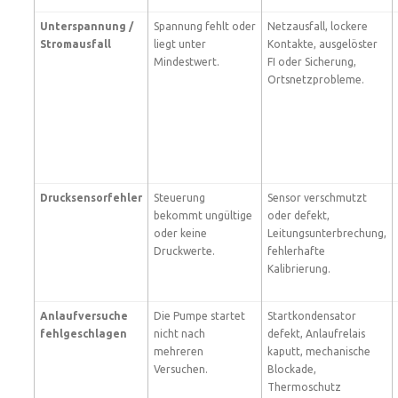
Unterspannung /
Spannung fehlt oder
Netzausfall, lockere
Stromausfall
liegt unter
Kontakte, ausgelöster
Mindestwert.
FI oder Sicherung,
Ortsnetzprobleme.
Drucksensorfehler
Steuerung
Sensor verschmutzt
bekommt ungültige
oder defekt,
oder keine
Leitungsunterbrechung,
Druckwerte.
fehlerhafte
Kalibrierung.
Anlaufversuche
Die Pumpe startet
Startkondensator
fehlgeschlagen
nicht nach
defekt, Anlaufrelais
mehreren
kaputt, mechanische
Versuchen.
Blockade,
Thermoschutz