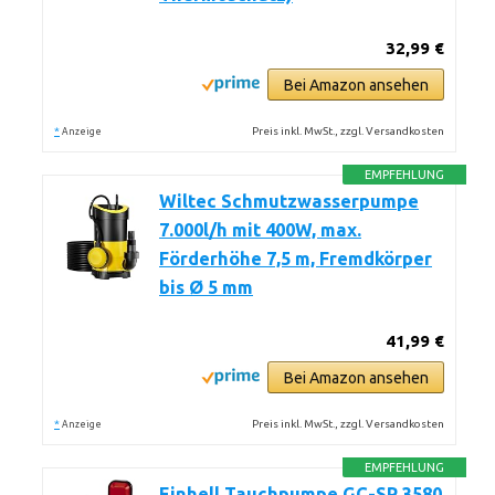
32,99 €
Bei Amazon ansehen
*
Preis inkl. MwSt., zzgl. Versandkosten
Anzeige
EMPFEHLUNG
Wiltec Schmutzwasserpumpe
7.000l/h mit 400W, max.
Förderhöhe 7,5 m, Fremdkörper
bis Ø 5 mm
41,99 €
Bei Amazon ansehen
*
Preis inkl. MwSt., zzgl. Versandkosten
Anzeige
EMPFEHLUNG
Einhell Tauchpumpe GC-SP 3580