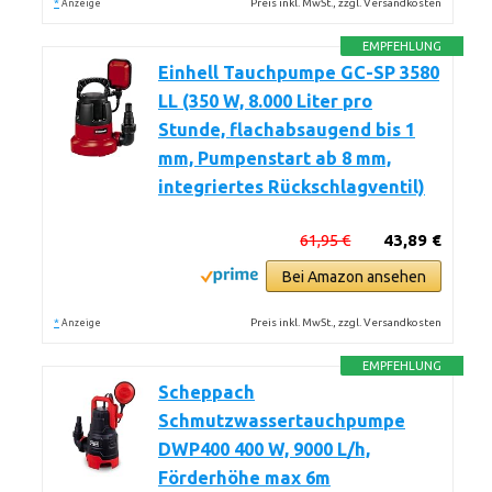
*
Preis inkl. MwSt., zzgl. Versandkosten
Anzeige
EMPFEHLUNG
Einhell Tauchpumpe GC-SP 3580
LL (350 W, 8.000 Liter pro
Stunde, flachabsaugend bis 1
mm, Pumpenstart ab 8 mm,
integriertes Rückschlagventil)
61,95 €
43,89 €
Bei Amazon ansehen
*
Preis inkl. MwSt., zzgl. Versandkosten
Anzeige
EMPFEHLUNG
Scheppach
Schmutzwassertauchpumpe
DWP400 400 W, 9000 L/h,
Förderhöhe max 6m