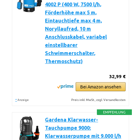
4002 P (400 W, 7500 l/h,
Förderhöhe max 5 m,
Eintauchtiefe max 4 m,
Noryllaufrad, 10 m
Anschlusskabel, variabel
einstellbarer
Schwimmerschalter,
Thermoschutz)
32,99 €
Bei Amazon ansehen
*
Preis inkl. MwSt., zzgl. Versandkosten
Anzeige
EMPFEHLUNG
Gardena Klarwasser-
Tauchpumpe 9000:
Klarwasserpumpe mit 9.000 l/h