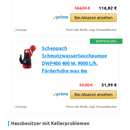
184,99 €
116,82 €
Bei Amazon ansehen
*
Preis inkl. MwSt., zzgl. Versandkosten
Anzeige
EMPFEHLUNG
Scheppach
Schmutzwassertauchpumpe
DWP400 400 W, 9000 L/h,
Förderhöhe max 6m
39,90 €
31,99 €
Bei Amazon ansehen
*
Preis inkl. MwSt., zzgl. Versandkosten
Anzeige
Hausbesitzer mit Kellerproblemen