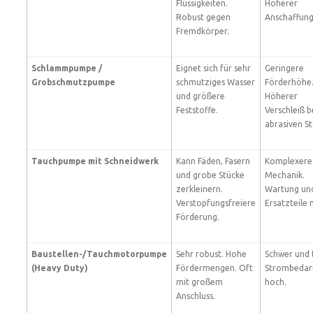
Flüssigkeiten.
Höherer
Robust gegen
Anschaffung
Fremdkörper.
Schlammpumpe /
Eignet sich für sehr
Geringere
Grobschmutzpumpe
schmutziges Wasser
Förderhöhe
und größere
Höherer
Feststoffe.
Verschleiß b
abrasiven St
Tauchpumpe mit Schneidwerk
Kann Fäden, Fasern
Komplexere
und grobe Stücke
Mechanik.
zerkleinern.
Wartung un
Verstopfungsfreiere
Ersatzteile 
Förderung.
Baustellen-/Tauchmotorpumpe
Sehr robust. Hohe
Schwer und 
(Heavy Duty)
Fördermengen. Oft
Strombedar
mit großem
hoch.
Anschluss.