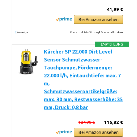
41,99 €
Bei Amazon ansehen
*
Preis inkl. MwSt., zzgl. Versandkosten
Anzeige
EMPFEHLUNG
Kärcher SP 22.000 Dirt Level
Sensor Schmutzwasser-
Tauchpumpe, Fördermenge:
22.000 l/h, Eintauchtiefe: max. 7
m,
Schmutzwasserpartikelgröße:
max. 30 mm, Restwasserhöhe: 35
mm, Druck: 0,8 bar
184,99 €
116,82 €
Bei Amazon ansehen