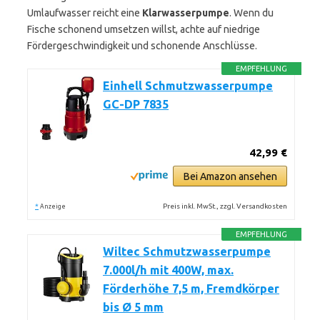
Umlaufwasser reicht eine
Klarwasserpumpe
. Wenn du
Fische schonend umsetzen willst, achte auf niedrige
Fördergeschwindigkeit und schonende Anschlüsse.
EMPFEHLUNG
Einhell Schmutzwasserpumpe
GC-DP 7835
42,99 €
Bei Amazon ansehen
*
Preis inkl. MwSt., zzgl. Versandkosten
Anzeige
EMPFEHLUNG
Wiltec Schmutzwasserpumpe
7.000l/h mit 400W, max.
Förderhöhe 7,5 m, Fremdkörper
bis Ø 5 mm