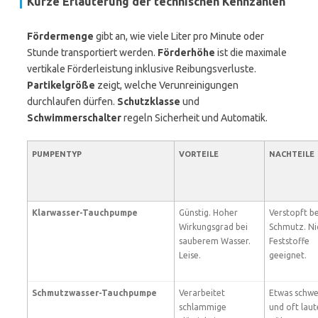
Kurze Erläuterung der technischen Kennzahlen
Fördermenge
gibt an, wie viele Liter pro Minute oder
Stunde transportiert werden.
Förderhöhe
ist die maximale
vertikale Förderleistung inklusive Reibungsverluste.
Partikelgröße
zeigt, welche Verunreinigungen
durchlaufen dürfen.
Schutzklasse
und
Schwimmerschalter
regeln Sicherheit und Automatik.
PUMPENTYP
VORTEILE
NACHTEILE
Klarwasser-Tauchpumpe
Günstig. Hoher
Verstopft be
Wirkungsgrad bei
Schmutz. Ni
sauberem Wasser.
Feststoffe
Leise.
geeignet.
Schmutzwasser-Tauchpumpe
Verarbeitet
Etwas schwe
schlammige
und oft laut