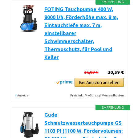
EMPFEHLUNG
FOTING Tauchpumpe 400 W,
8000 l/h, Förderhöhe max. 8 m,
Eintauchtiefe max. 7 m,
einstellbarer
Schwimmerschalter,
Thermoschutz, für Pool und
Keller
35,99 €
30,59 €
Bei Amazon ansehen
*
Preis inkl. MwSt., zzgl. Versandkosten
Anzeige
EMPFEHLUNG
Güde
Schmutzwassertauchpumpe GS
1103 PI (1100 W, Fördervolumen: