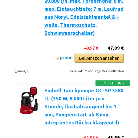
20.000 l/h, max. Förderhöhe: 8 m,
max. Eintauchtiefe: 7 m, Laufrad
aus Noryl, Edelstahlmantel & -
welle, Thermoschutz,
Schwimmerschalter)
49,97 €
47,09 €
Bei Amazon ansehen
*
Preis inkl. MwSt., zzgl. Versandkosten
Anzeige
EMPFEHLUNG
Einhell Tauchpumpe GC-SP 3580
LL (350 W, 8.000 Liter pro
Stunde, flachabsaugend bis 1
mm, Pumpenstart ab 8 mm,
integriertes Rückschlagventil)
61,95 €
43,89 €