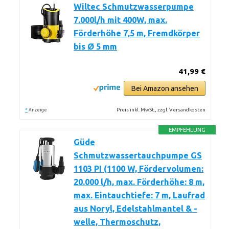
Wiltec Schmutzwasserpumpe
7.000l/h mit 400W, max.
Förderhöhe 7,5 m, Fremdkörper
bis Ø 5 mm
41,99 €
Bei Amazon ansehen
*
Preis inkl. MwSt., zzgl. Versandkosten
Anzeige
EMPFEHLUNG
Güde
Schmutzwassertauchpumpe GS
1103 PI (1100 W, Fördervolumen:
20.000 l/h, max. Förderhöhe: 8 m,
max. Eintauchtiefe: 7 m, Laufrad
aus Noryl, Edelstahlmantel & -
welle, Thermoschutz,