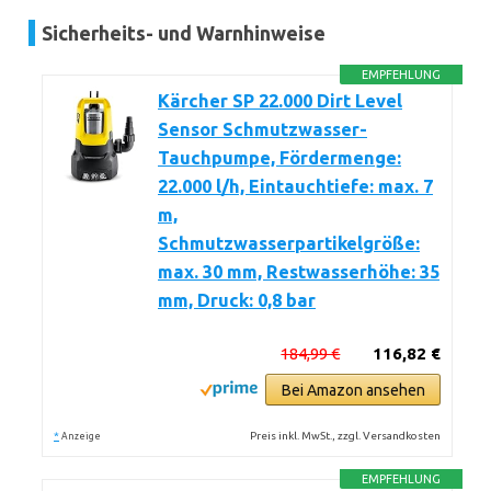
Sicherheits- und Warnhinweise
EMPFEHLUNG
Kärcher SP 22.000 Dirt Level
Sensor Schmutzwasser-
Tauchpumpe, Fördermenge:
22.000 l/h, Eintauchtiefe: max. 7
m,
Schmutzwasserpartikelgröße:
max. 30 mm, Restwasserhöhe: 35
mm, Druck: 0,8 bar
184,99 €
116,82 €
Bei Amazon ansehen
*
Preis inkl. MwSt., zzgl. Versandkosten
Anzeige
EMPFEHLUNG