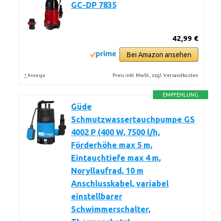
GC-DP 7835
42,99 €
Bei Amazon ansehen
*
Preis inkl. MwSt., zzgl. Versandkosten
Anzeige
EMPFEHLUNG
Güde
Schmutzwassertauchpumpe GS
4002 P (400 W, 7500 l/h,
Förderhöhe max 5 m,
Eintauchtiefe max 4 m,
Noryllaufrad, 10 m
Anschlusskabel, variabel
einstellbarer
Schwimmerschalter,