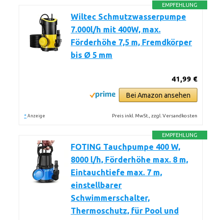
EMPFEHLUNG
Wiltec Schmutzwasserpumpe
7.000l/h mit 400W, max.
Förderhöhe 7,5 m, Fremdkörper
bis Ø 5 mm
41,99 €
Bei Amazon ansehen
*
Preis inkl. MwSt., zzgl. Versandkosten
Anzeige
EMPFEHLUNG
FOTING Tauchpumpe 400 W,
8000 l/h, Förderhöhe max. 8 m,
Eintauchtiefe max. 7 m,
einstellbarer
Schwimmerschalter,
Thermoschutz, für Pool und