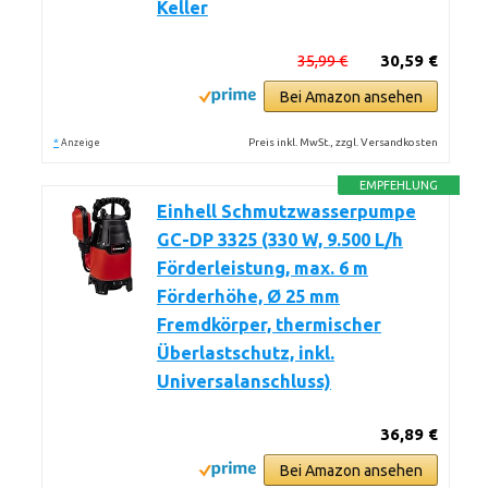
Keller
35,99 €
30,59 €
Bei Amazon ansehen
*
Preis inkl. MwSt., zzgl. Versandkosten
Anzeige
EMPFEHLUNG
Einhell Schmutzwasserpumpe
GC-DP 3325 (330 W, 9.500 L/h
Förderleistung, max. 6 m
Förderhöhe, Ø 25 mm
Fremdkörper, thermischer
Überlastschutz, inkl.
Universalanschluss)
36,89 €
Bei Amazon ansehen