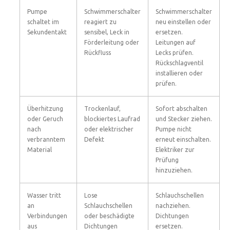
Pumpe
Schwimmerschalter
Schwimmerschalter
schaltet im
reagiert zu
neu einstellen oder
Sekundentakt
sensibel, Leck in
ersetzen.
Förderleitung oder
Leitungen auf
Rückfluss
Lecks prüfen.
Rückschlagventil
installieren oder
prüfen.
Überhitzung
Trockenlauf,
Sofort abschalten
oder Geruch
blockiertes Laufrad
und Stecker ziehen.
nach
oder elektrischer
Pumpe nicht
verbranntem
Defekt
erneut einschalten.
Material
Elektriker zur
Prüfung
hinzuziehen.
Wasser tritt
Lose
Schlauchschellen
an
Schlauchschellen
nachziehen.
Verbindungen
oder beschädigte
Dichtungen
aus
Dichtungen
ersetzen.