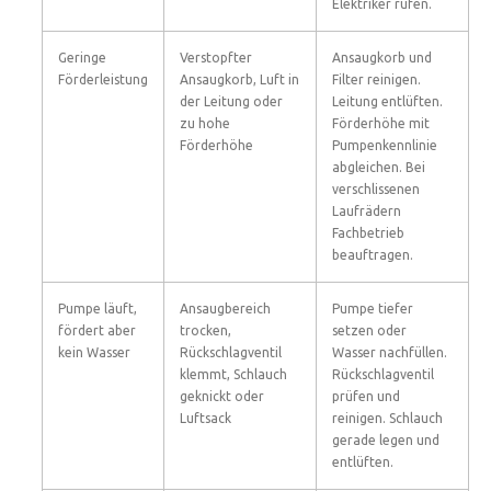
Elektriker rufen.
Geringe
Verstopfter
Ansaugkorb und
Förderleistung
Ansaugkorb, Luft in
Filter reinigen.
der Leitung oder
Leitung entlüften.
zu hohe
Förderhöhe mit
Förderhöhe
Pumpenkennlinie
abgleichen. Bei
verschlissenen
Laufrädern
Fachbetrieb
beauftragen.
Pumpe läuft,
Ansaugbereich
Pumpe tiefer
fördert aber
trocken,
setzen oder
kein Wasser
Rückschlagventil
Wasser nachfüllen.
klemmt, Schlauch
Rückschlagventil
geknickt oder
prüfen und
Luftsack
reinigen. Schlauch
gerade legen und
entlüften.