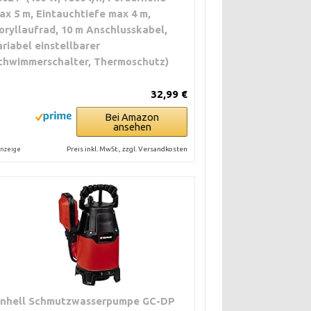
ax 5 m, Eintauchtiefe max 4 m,
00 €
1.087,50 €
oryllaufrad, 10 m Anschlusskabel,
ariabel einstellbarer
chwimmerschalter, Thermoschutz)
32,99 €
Bei Amazon
ansehen
Preis inkl. MwSt., zzgl. Versandkosten
nzeige
inhell Schmutzwasserpumpe GC-DP