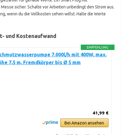
giezähler für genaue Werte. Ein Smart Plug mit
 Messe sicher. Schalte vor Arbeiten unbedingt den Strom aus.
g, wenn du die Vollkosten sehen willst. Halte die Werte
it- und Kostenaufwand
EMPFEHLUNG
Schmutzwasserpumpe 7.000l/h mit 400W, max.
he 7,5 m, Fremdkörper bis Ø 5 mm
41,99 €
Bei Amazon ansehen