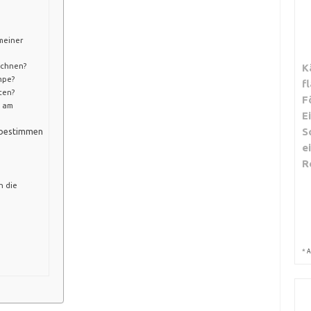
meiner
echnen?
K
mpe?
f
ten?
F
h am
E
S
 bestimmen
e
R
n die
*
A