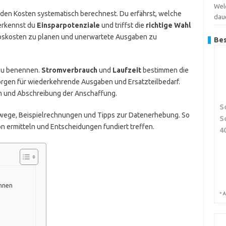
Wel
fenden Kosten systematisch berechnest. Du erfährst, welche
dau
erkennst du
Einsparpotenziale
und triffst die
richtige Wahl
triebskosten zu planen und unerwartete Ausgaben zu
Bes
 zu benennen.
Stromverbrauch
und
Laufzeit
bestimmen die
rgen für wiederkehrende Ausgaben und Ersatzteilbedarf.
 und Abschreibung der Anschaffung.
S
enwege, Beispielrechnungen und Tipps zur Datenerhebung. So
S
on ermitteln und Entscheidungen fundiert treffen.
4
chnen
*
A