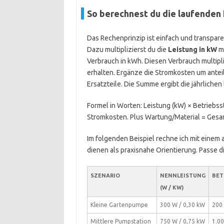
So berechnest du die laufenden
Das Rechenprinzip ist einfach und transpare
Dazu multiplizierst du die
Leistung in kW
m
Verbrauch in kWh. Diesen Verbrauch multipl
erhalten. Ergänze die Stromkosten um antei
Ersatzteile. Die Summe ergibt die jährliche
Formel in Worten: Leistung (kW) × Betriebs
Stromkosten. Plus Wartung/Material = Gesa
Im folgenden Beispiel rechne ich mit ein
dienen als praxisnahe Orientierung. Passe d
SZENARIO
NENNLEISTUNG
BET
(W / KW)
Kleine Gartenpumpe
300 W / 0,30 kW
200
Mittlere Pumpstation
750 W / 0,75 kW
1.00