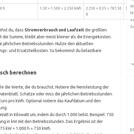
m
0 h
1,50 × 1.500 = 2.250 kWh
2.250 × 0,35 = 787,50
300,
N
€
v
S
ehst du, dass
Stromverbrauch und Laufzeit
die größten
 die Summe, bleibt aber meist kleiner als die Energiekosten.
e jährlichen Betriebsstunden. Nutze den aktuellen
ungs- und Ersatzteilkosten. So bekommst du belastbare
*
A
tisch berechnen
 die Werte, die du brauchst. Notiere die Nennleistung der
tenblatt. Schätze oder miss die jährlichen Betriebsstunden.
 Euro pro kWh. Optional notiere das Kaufdatum und den
ung.
att in Kilowatt um, indem du durch 1.000 teilst. Beispiel: 750
tung in kW mit den Betriebsstunden. Das Ergebnis ist der
0,75 kW × 1.000 h = 750 kWh.
E