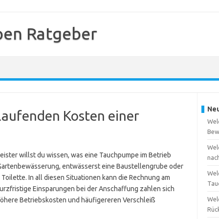
en Ratgeber
Neu
 laufenden Kosten einer
Wel
Bew
Wel
ister willst du wissen, was eine Tauchpumpe im Betrieb
nac
ne Gartenbewässerung, entwässerst eine Baustellengrube oder
Wel
ilette. In all diesen Situationen kann die Rechnung am
Tau
rzfristige Einsparungen bei der Anschaffung zahlen sich
Wel
öhere Betriebskosten und häufigereren Verschleiß
Rüc