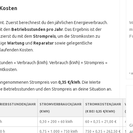
 Kosten
W
nt. Zuerst berechnest du den jährlichen Energieverbrauch.
m
it den
Betriebsstunden pro Jahr
. Das Ergebnis ist der
F
izierst du mit dem
Strompreis
, um die Stromkosten zu
lige
Wartung
und
Reparatur
sowie gelegentliche
n laufenden Kosten.
stunden = Verbrauch (kWh). Verbrauch (kWh) × Strompreis =
mtkosten.
*
A
em angenommenen Strompreis von
0,35 €/kWh
. Die Werte
ie Betriebsstunden und den Strompreis an deine Situation an.
RIEBSSTUNDEN/JAHR
STROMVERBRAUCH/JAHR
STROMKOSTEN/JAHR
WART
(KWH)
(€ BEI 0,35 €/KWH)
(€)
 h
0,30 × 200 = 60 kWh
60 × 0,35 = 21,00 €
40,0
G
0 h
0,75 × 1.000 = 750 kWh
750 × 0,35 = 262,50 €
120,
4