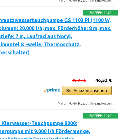
Preis inkl. MwSt., zzgl. Versandkosten
EMPFEHLUNG
hmutzwassertauchpumpe GS 1103 PI (1100 W,
lumen: 20.000 l/h, max. Förderhöhe: 8 m, max.
tiefe: 7 m, Laufrad aus Noryl,
lmantel & -welle, Thermoschutz,
erschalter)
49,97 €
46,53 €
Bei Amazon ansehen
Preis inkl. MwSt., zzgl. Versandkosten
EMPFEHLUNG
 Klarwasser-Tauchpumpe 9000:
serpumpe mit 9.000 l/h Fördermenge,