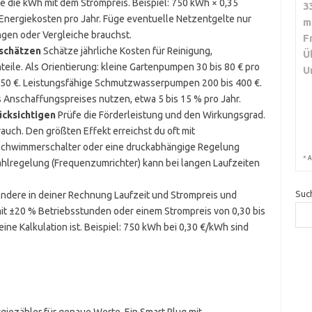
re die kWh mit dem Strompreis. Beispiel: 750 kWh × 0,35
3
 Energie­kosten pro Jahr. Füge eventuelle Netzentgelte nur
m
gen oder Vergleiche brauchst.
F
schätzen
Schätze jährliche Kosten für Reinigung,
Ü
teile. Als Orientierung: kleine Gartenpumpen 30 bis 80 € pro
U
 250 €. Leistungsfähige Schmutzwasserpumpen 200 bis 400 €.
 Anschaffungspreises nutzen, etwa 5 bis 15 % pro Jahr.
ücksichtigen
Prüfe die Förderleistung und den Wirkungsgrad.
uch. Den größten Effekt erreichst du oft mit
 Schwimmerschalter oder eine druckabhängige Regelung
*
A
ahlregelung (Frequenzumrichter) kann bei langen Laufzeiten
Suc
ndere in deiner Rechnung Laufzeit und Strompreis und
mit ±20 % Betriebsstunden oder einem Strompreis von 0,30 bis
eine Kalkulation ist. Beispiel: 750 kWh bei 0,30 €/kWh sind