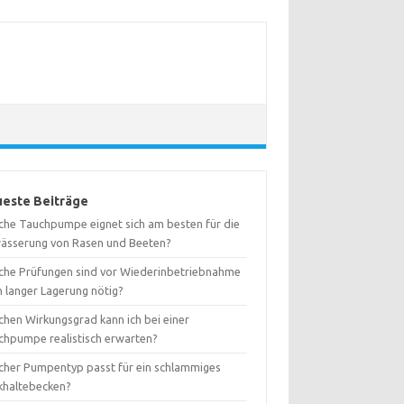
este Beiträge
che Tauchpumpe eignet sich am besten für die
ässerung von Rasen und Beeten?
che Prüfungen sind vor Wiederinbetriebnahme
h langer Lagerung nötig?
chen Wirkungsgrad kann ich bei einer
chpumpe realistisch erwarten?
cher Pumpentyp passt für ein schlammiges
khaltebecken?