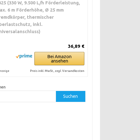
325 (330 W, 9.500 L/h Förderleistung,
ax. 6 m Förderhöhe, Ø 25 mm
remdkörper, thermischer
berlastschutz, inkl.
niversalanschluss)
36,89 €
Bei Amazon
ansehen
Preis inkl. MwSt., zzgl. Versandkosten
nzeige
hen
Suchen