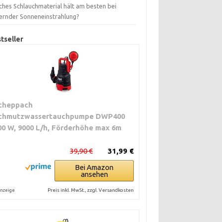
ches Schlauchmaterial hält am besten bei
ernder Sonneneinstrahlung?
tseller
cheppach
chmutzwassertauchpumpe DWP400
00 W, 9000 L/h, Förderhöhe max 6m
39,90 €
31,99 €
Bei Amazon
ansehen
Preis inkl. MwSt., zzgl. Versandkosten
nzeige