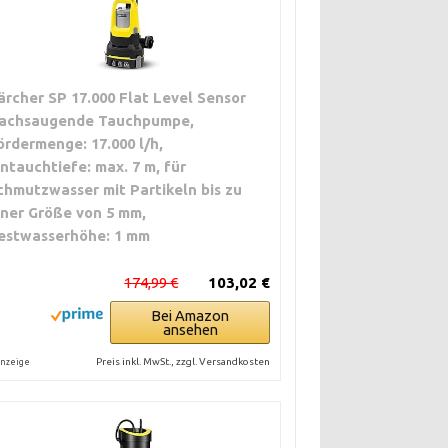
ärcher SP 17.000 Flat Level Sensor
lachsaugende Tauchpumpe,
ördermenge: 17.000 l/h,
intauchtiefe: max. 7 m, für
chmutzwasser mit Partikeln bis zu
iner Größe von 5 mm,
estwasserhöhe: 1 mm
174,99 €
103,02 €
Bei Amazon
ansehen
Preis inkl. MwSt., zzgl. Versandkosten
nzeige