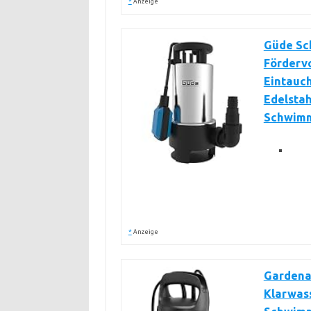
*
Anzeige
Güde Sc
Fördervo
Eintauch
Edelstah
Schwimm
*
Anzeige
Gardena
Klarwas