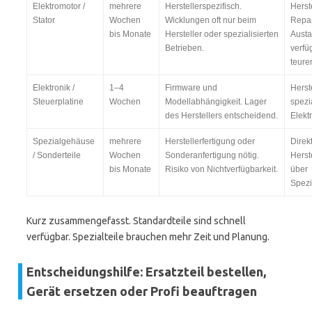
Elektromotor /
mehrere
Herstellerspezifisch.
Herste
Stator
Wochen
Wicklungen oft nur beim
Repar
bis Monate
Hersteller oder spezialisierten
Aust
Betrieben.
verfü
teurer
Elektronik /
1–4
Firmware und
Herste
Steuerplatine
Wochen
Modellabhängigkeit. Lager
spezia
des Herstellers entscheidend.
Elekt
Spezialgehäuse
mehrere
Herstellerfertigung oder
Direk
/ Sonderteile
Wochen
Sonderanfertigung nötig.
Herst
bis Monate
Risiko von Nichtverfügbarkeit.
über
Spezia
Kurz zusammengefasst. Standardteile sind schnell
verfügbar. Spezialteile brauchen mehr Zeit und Planung.
Entscheidungshilfe: Ersatzteil bestellen,
Gerät ersetzen oder Profi beauftragen