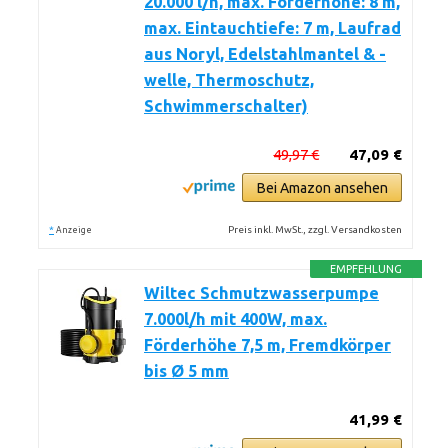
20.000 l/h, max. Förderhöhe: 8 m,
max. Eintauchtiefe: 7 m, Laufrad
aus Noryl, Edelstahlmantel & -
welle, Thermoschutz,
Schwimmerschalter)
49,97 €
47,09 €
Bei Amazon ansehen
*
Preis inkl. MwSt., zzgl. Versandkosten
Anzeige
EMPFEHLUNG
Wiltec Schmutzwasserpumpe
7.000l/h mit 400W, max.
Förderhöhe 7,5 m, Fremdkörper
bis Ø 5 mm
41,99 €