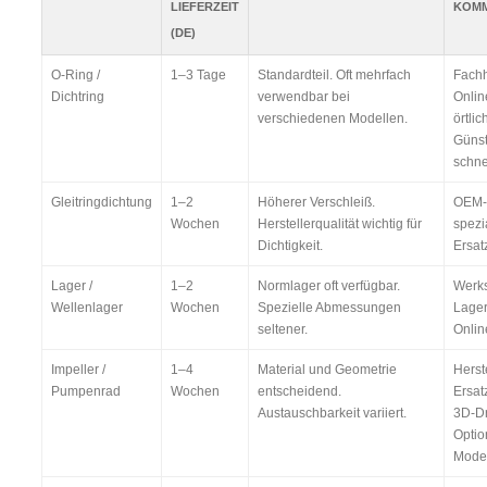
LIEFERZEIT
KOM
(DE)
O-Ring /
1–3 Tage
Standardteil. Oft mehrfach
Fachh
Dichtring
verwendbar bei
Onlin
verschiedenen Modellen.
örtlic
Günst
schne
Gleitringdichtung
1–2
Höherer Verschleiß.
OEM-
Wochen
Herstellerqualität wichtig für
spezia
Dichtigkeit.
Ersat
Lager /
1–2
Normlager oft verfügbar.
Werks
Wellenlager
Wochen
Spezielle Abmessungen
Lager
seltener.
Onlin
Impeller /
1–4
Material und Geometrie
Herste
Pumpenrad
Wochen
entscheidend.
Ersat
Austauschbarkeit variiert.
3D-Dr
Optio
Model