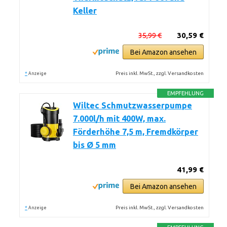
Keller
35,99 €
30,59 €
Bei Amazon ansehen
*
Preis inkl. MwSt., zzgl. Versandkosten
Anzeige
EMPFEHLUNG
Wiltec Schmutzwasserpumpe
7.000l/h mit 400W, max.
Förderhöhe 7,5 m, Fremdkörper
bis Ø 5 mm
41,99 €
Bei Amazon ansehen
*
Preis inkl. MwSt., zzgl. Versandkosten
Anzeige