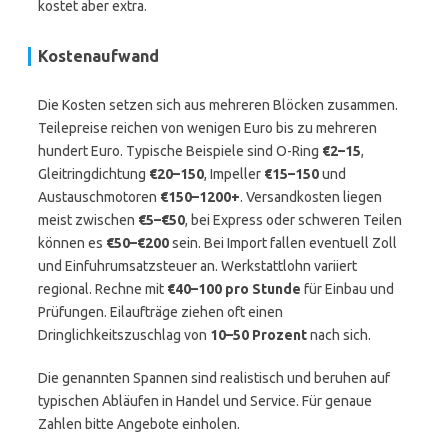
kostet aber extra.
Kostenaufwand
Die Kosten setzen sich aus mehreren Blöcken zusammen.
Teilepreise reichen von wenigen Euro bis zu mehreren
hundert Euro. Typische Beispiele sind O-Ring
€2–15
,
Gleitringdichtung
€20–150
, Impeller
€15–150
und
Austauschmotoren
€150–1200+
. Versandkosten liegen
meist zwischen
€5–€50
, bei Express oder schweren Teilen
können es
€50–€200
sein. Bei Import fallen eventuell Zoll
und Einfuhrumsatzsteuer an. Werkstattlohn variiert
regional. Rechne mit
€40–100 pro Stunde
für Einbau und
Prüfungen. Eilaufträge ziehen oft einen
Dringlichkeitszuschlag von
10–50 Prozent
nach sich.
Die genannten Spannen sind realistisch und beruhen auf
typischen Abläufen in Handel und Service. Für genaue
Zahlen bitte Angebote einholen.