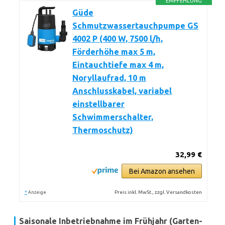
EMPFEHLUNG
Güde
Schmutzwassertauchpumpe GS
4002 P (400 W, 7500 l/h,
Förderhöhe max 5 m,
Eintauchtiefe max 4 m,
Noryllaufrad, 10 m
Anschlusskabel, variabel
einstellbarer
Schwimmerschalter,
Thermoschutz)
32,99 €
Bei Amazon ansehen
*
Preis inkl. MwSt., zzgl. Versandkosten
Anzeige
Saisonale Inbetriebnahme im Frühjahr (Garten-