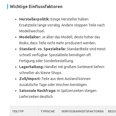
Wichtige Einflussfaktoren
Herstellerpolitik:
Einige Hersteller halten
Ersatzteile lange vorrätig. Andere stoppen Teile nach
Modellwechsel.
Modellalter:
Je älter das Modell, desto höher das
Risiko, dass Teile nicht mehr produziert werden.
Standard- vs. Spezialteile:
Standardteile sind meist
schnell verfügbar. Spezialteile benötigen oft
Fertigung oder Sonderbestellung.
Lagerhaltung:
Händler mit großem Sortiment liefern
schneller als kleine Shops.
Zoll/Import:
Teile aus dem Ausland können
zusätzliche Tage oder Wochen benötigen.
Saisonale Nachfrage:
In Spitzenzeiten steigen
Lieferzeiten deutlich.
TEILTYP
TYPISCHE
VERFÜGBARKEITSFAKTOREN
BEZU