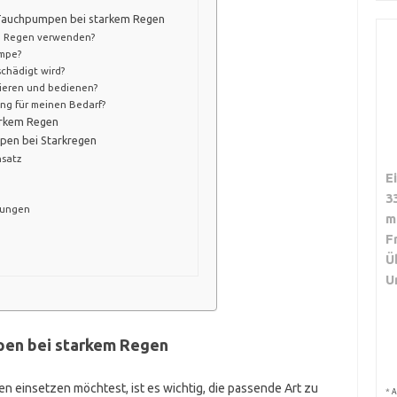
n Tauchpumpen bei starkem Regen
m Regen verwenden?
umpe?
schädigt wird?
lieren und bedienen?
ung für meinen Bedarf?
arkem Regen
pen bei Starkregen
nsatz
E
3
tungen
m
F
Ü
U
pen bei starkem Regen
einsetzen möchtest, ist es wichtig, die passende Art zu
*
A