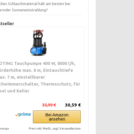
ches Schlauchmaterial hält am besten bei
ernder Sonneneinstrahlung?
tseller
OTING Tauchpumpe 400 W, 8000 l/h,
örderhöhe max. 8 m, Eintauchtiefe
ax. 7 m, einstellbarer
chwimmerschalter, Thermoschutz, für
ool und Keller
35,99 €
30,59 €
Bei Amazon
ansehen
Preis inkl. MwSt., zzgl. Versandkosten
nzeige