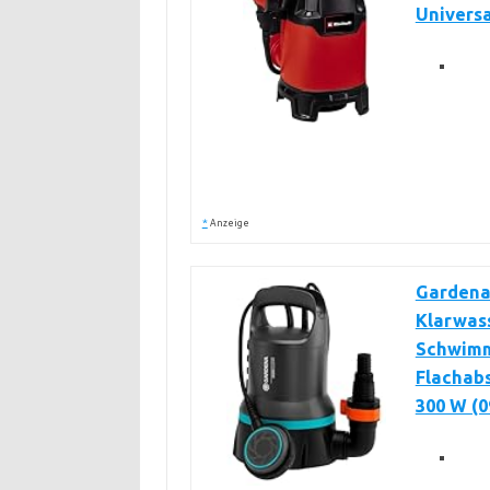
Universa
*
Anzeige
Gardena
Klarwas
Schwimm
Flachab
300 W (0