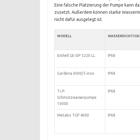
Eine falsche Platzierung der Pumpe kann daz
zusetzt. Außerdem können starke Wasserme
nicht dafür ausgelegt ist.
MODELL
WASSERDICHTIGK
Einhell GE-DP 5220 LL
IP68
Gardena 6000/5 inox
IP68
T.I.P.
IP68
Schmutzwasserpumpe
10000
Metabo TGP 4000
IP68