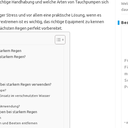
ie richtige Handhabung und welche Arten von Tauchpumpen sich
Wel
dau
ger Stress und vor allem eine praktische Lösung, wenn es
rextremen ist es wichtig, das richtige Equipment zu kennen
Bes
nächsten Regen perfekt vorbereitet.
tarkem Regen
 starkem Regen?
F
F
m
S
e bei starkem Regen verwenden?
P
mpe?
 Einsatz im verschmutzten Wasser
r Verwendung?
pen bei starkem Regen
n
n und Beeten entfernen
*
A