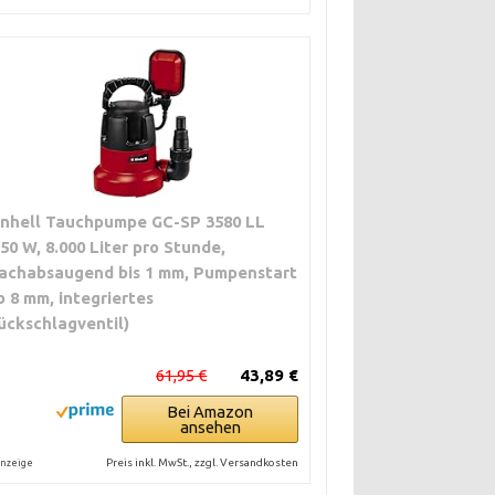
inhell Tauchpumpe GC-SP 3580 LL
350 W, 8.000 Liter pro Stunde,
lachabsaugend bis 1 mm, Pumpenstart
b 8 mm, integriertes
ückschlagventil)
61,95 €
43,89 €
Bei Amazon
ansehen
Preis inkl. MwSt., zzgl. Versandkosten
nzeige