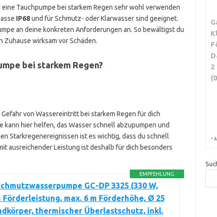
u eine Tauchpumpe bei starkem Regen sehr wohl verwenden
lasse
IP68
und für Schmutz- oder Klarwasser sind geeignet.
G
Pumpe an deine konkreten Anforderungen an. So bewältigst du
K
n Zuhause wirksam vor Schäden.
F
D
pumpe bei starkem Regen?
2
(
e Gefahr von Wassereintritt bei starkem Regen für dich
e kann hier helfen, das Wasser schnell abzupumpen und
en Starkregenereignissen ist es wichtig, dass du schnell
*
A
it ausreichender Leistung ist deshalb für dich besonders
Suc
EMPFEHLUNG
 Schmutzwasserpumpe GC-DP 3325 (330 W,
h Förderleistung, max. 6 m Förderhöhe, Ø 25
körper, thermischer Überlastschutz, inkl.