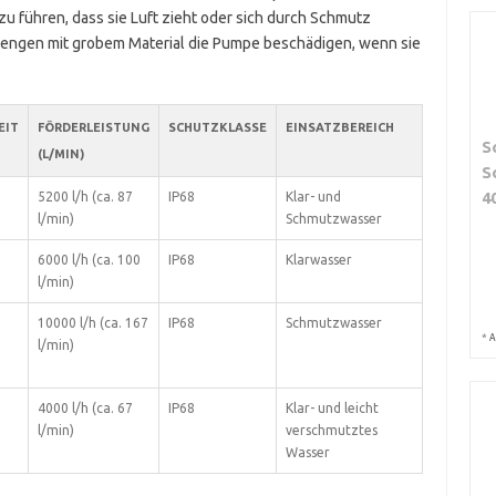
u führen, dass sie Luft zieht oder sich durch Schmutz
ngen mit grobem Material die Pumpe beschädigen, wenn sie
EIT
FÖRDERLEISTUNG
SCHUTZKLASSE
EINSATZBEREICH
S
(L/MIN)
S
4
5200 l/h (ca. 87
IP68
Klar- und
l/min)
Schmutzwasser
6000 l/h (ca. 100
IP68
Klarwasser
l/min)
10000 l/h (ca. 167
IP68
Schmutzwasser
*
A
l/min)
4000 l/h (ca. 67
IP68
Klar- und leicht
l/min)
verschmutztes
Wasser