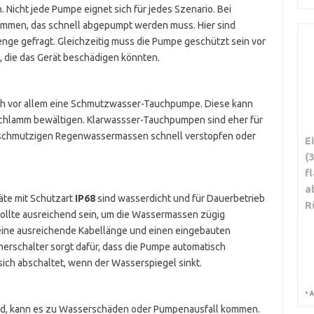
Nicht jede Pumpe eignet sich für jedes Szenario. Bei
ammen, das schnell abgepumpt werden muss. Hier sind
nge gefragt. Gleichzeitig muss die Pumpe geschützt sein vor
 die das Gerät beschädigen könnten.
sich vor allem eine Schmutzwasser-Tauchpumpe. Diese kann
Schlamm bewältigen. Klarwassser-Tauchpumpen sind eher für
 schmutzigen Regenwassermassen schnell verstopfen oder
E
(
f
a
äte mit Schutzart
IP68
sind wasserdicht und für Dauerbetrieb
R
ollte ausreichend sein, um die Wassermassen zügig
 eine ausreichende Kabellänge und einen eingebauten
rschalter sorgt dafür, dass die Pumpe automatisch
sich abschaltet, wenn der Wasserspiegel sinkt.
*
A
ird, kann es zu Wasserschäden oder Pumpenausfall kommen.