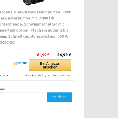
ardena Klarwasser-Tauchpumpe 9000:
larwasserpumpe mit 9.000 l/h
ördermenge, Schwimmschalter mit
auerlaufoption, Flachabsaugung bis
 mm, Schnellkupplungssystem, 300 W
09030-20)
64,99 €
56,99 €
Bei Amazon
ansehen
Preis inkl. MwSt., zzgl. Versandkosten
nzeige
hen
Suchen