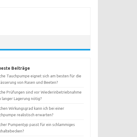
este Beiträge
che Tauchpumpe eignet sich am besten für die
ässerung von Rasen und Beeten?
che Prüfungen sind vor Wiederinbetriebnahme
h langer Lagerung nötig?
chen Wirkungsgrad kann ich bei einer
chpumpe realistisch erwarten?
cher Pumpentyp passt für ein schlammiges
khaltebecken?