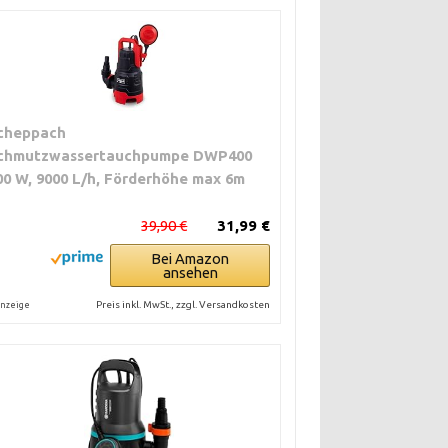
cheppach
chmutzwassertauchpumpe DWP400
00 W, 9000 L/h, Förderhöhe max 6m
39,90 €
31,99 €
Bei Amazon
ansehen
Preis inkl. MwSt., zzgl. Versandkosten
nzeige