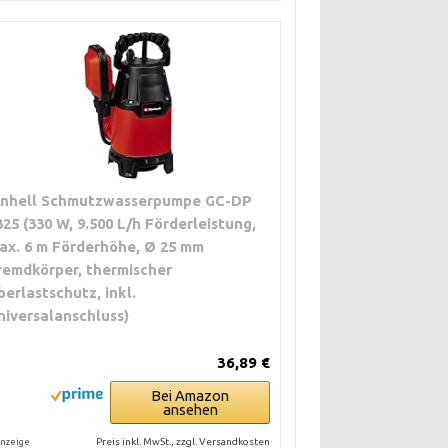
inhell Schmutzwasserpumpe GC-DP
325 (330 W, 9.500 L/h Förderleistung,
ax. 6 m Förderhöhe, Ø 25 mm
remdkörper, thermischer
berlastschutz, inkl.
niversalanschluss)
36,89 €
Bei Amazon
ansehen
Preis inkl. MwSt., zzgl. Versandkosten
nzeige