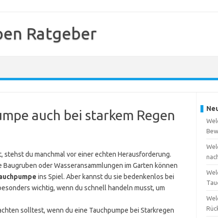
en Ratgeber
Neu
umpe auch bei starkem Regen
Wel
Bew
Wel
, stehst du manchmal vor einer echten Herausforderung.
nac
e Baugruben oder Wasseransammlungen im Garten können
Wel
auchpumpe
ins Spiel. Aber kannst du sie bedenkenlos bei
Tau
besonders wichtig, wenn du schnell handeln musst, um
Wel
Rüc
du achten solltest, wenn du eine Tauchpumpe bei Starkregen