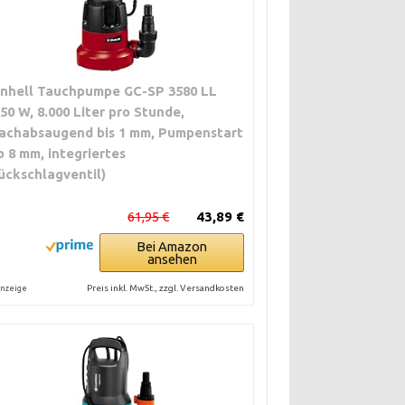
inhell Tauchpumpe GC-SP 3580 LL
350 W, 8.000 Liter pro Stunde,
lachabsaugend bis 1 mm, Pumpenstart
b 8 mm, integriertes
ückschlagventil)
61,95 €
43,89 €
Bei Amazon
ansehen
Preis inkl. MwSt., zzgl. Versandkosten
nzeige