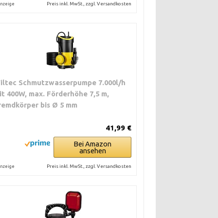
Preis inkl. MwSt., zzgl. Versandkosten
nzeige
iltec Schmutzwasserpumpe 7.000l/h
it 400W, max. Förderhöhe 7,5 m,
remdkörper bis Ø 5 mm
41,99 €
Bei Amazon
ansehen
Preis inkl. MwSt., zzgl. Versandkosten
nzeige