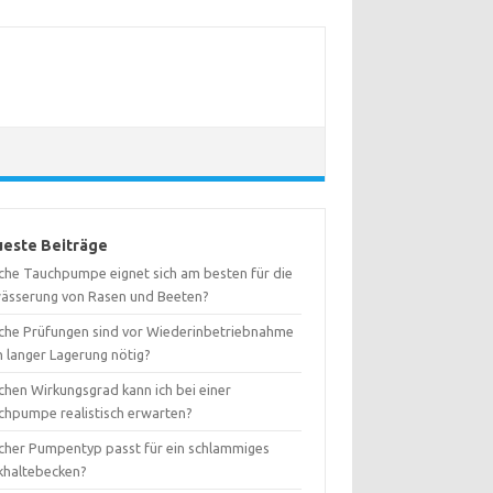
este Beiträge
che Tauchpumpe eignet sich am besten für die
ässerung von Rasen und Beeten?
che Prüfungen sind vor Wiederinbetriebnahme
h langer Lagerung nötig?
chen Wirkungsgrad kann ich bei einer
chpumpe realistisch erwarten?
cher Pumpentyp passt für ein schlammiges
khaltebecken?