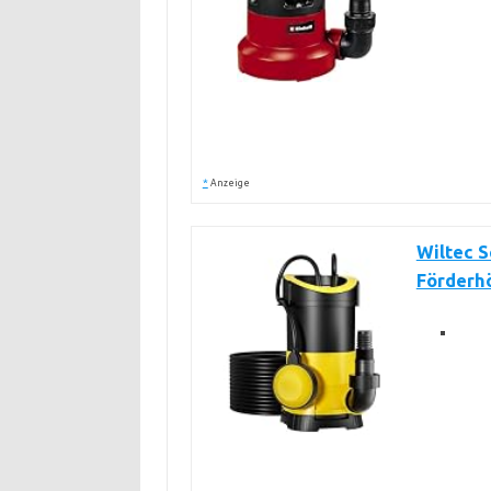
*
Anzeige
Wiltec 
Förderhö