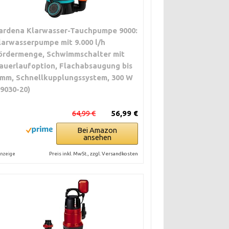
ardena Klarwasser-Tauchpumpe 9000:
larwasserpumpe mit 9.000 l/h
ördermenge, Schwimmschalter mit
auerlaufoption, Flachabsaugung bis
 mm, Schnellkupplungssystem, 300 W
09030-20)
64,99 €
56,99 €
Bei Amazon
ansehen
Preis inkl. MwSt., zzgl. Versandkosten
nzeige