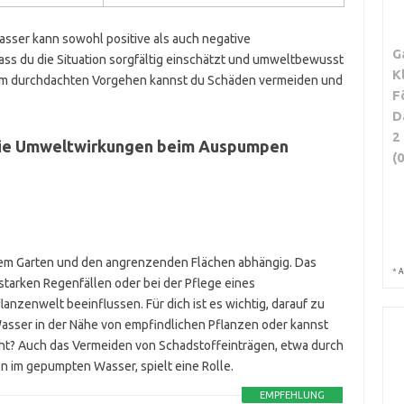
er kann sowohl positive als auch negative
G
ass du die Situation sorgfältig einschätzt und umweltbewusst
K
inem durchdachten Vorgehen kannst du Schäden vermeiden und
F
D
2
 die Umweltwirkungen beim Auspumpen
(
inem Garten und den angrenzenden Flächen abhängig. Das
*
A
tarken Regenfällen oder bei der Pflege eines
nzenwelt beeinflussen. Für dich ist es wichtig, darauf zu
Wasser in der Nähe von empfindlichen Pflanzen oder kannst
teht? Auch das Vermeiden von Schadstoffeinträgen, etwa durch
n im gepumpten Wasser, spielt eine Rolle.
EMPFEHLUNG