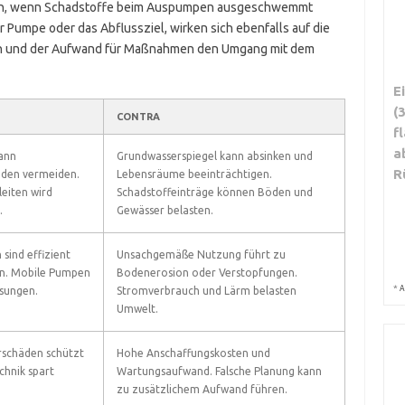
dern, wenn Schadstoffe beim Auspumpen ausgeschwemmt
r Pumpe oder das Abflussziel, wirken sich ebenfalls auf die
en und der Aufwand für Maßnahmen den Umgang mit dem
E
(
CONTRA
f
a
ann
Grundwasserspiegel kann absinken und
R
den vermeiden.
Lebensräume beeinträchtigen.
leiten wird
Schadstoffeinträge können Böden und
.
Gewässer belasten.
ind effizient
Unsachgemäße Nutzung führt zu
n. Mobile Pumpen
Bodenerosion oder Verstopfungen.
*
A
ösungen.
Stromverbrauch und Lärm belasten
Umwelt.
schäden schützt
Hohe Anschaffungskosten und
chnik spart
Wartungsaufwand. Falsche Planung kann
zu zusätzlichem Aufwand führen.