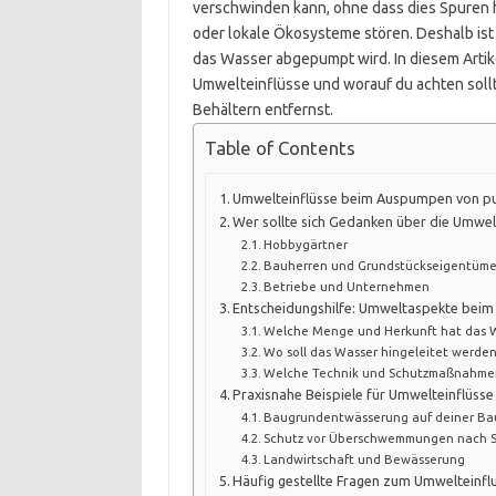
verschwinden kann, ohne dass dies Spuren 
oder lokale Ökosysteme stören. Deshalb ist
das Wasser abgepumpt wird. In diesem Artike
Umwelteinflüsse und worauf du achten sol
Behältern entfernst.
Table of Contents
Umwelteinflüsse beim Auspumpen von 
Wer sollte sich Gedanken über die Umw
Hobbygärtner
Bauherren und Grundstückseigentüme
Betriebe und Unternehmen
Entscheidungshilfe: Umweltaspekte be
Welche Menge und Herkunft hat das 
Wo soll das Wasser hingeleitet werden
Welche Technik und Schutzmaßnahmen 
Praxisnahe Beispiele für Umwelteinflüs
Baugrundentwässerung auf deiner Bau
Schutz vor Überschwemmungen nach S
Landwirtschaft und Bewässerung
Häufig gestellte Fragen zum Umweltein