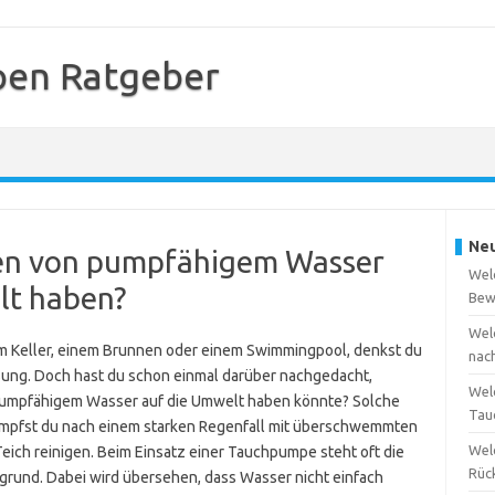
en Ratgeber
Neu
en von pumpfähigem Wasser
Wel
lt haben?
Bew
Wel
m Keller, einem Brunnen oder einem Swimmingpool, denkst du
nac
sung. Doch hast du schon einmal darüber nachgedacht,
Wel
mpfähigem Wasser auf die Umwelt haben könnte? Solche
Tau
 kämpfst du nach einem starken Regenfall mit überschwemmten
Wel
eich reinigen. Beim Einsatz einer Tauchpumpe steht oft die
Rüc
grund. Dabei wird übersehen, dass Wasser nicht einfach