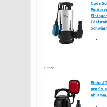
Güde Sc
Fördervo
Eintauch
Edelstah
Schwimm
*
Anzeige
Einhell 
pro Stun
ab 8 mm,