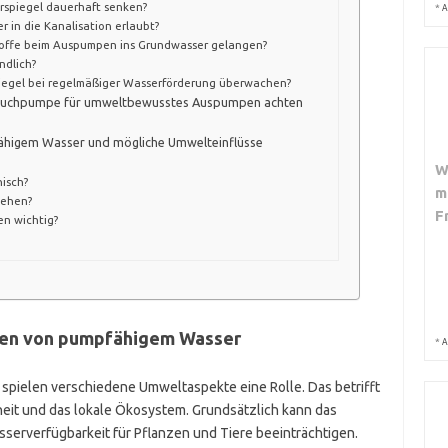
spiegel dauerhaft senken?
*
A
 in die Kanalisation erlaubt?
toffe beim Auspumpen ins Grundwasser gelangen?
ndlich?
iegel bei regelmäßiger Wasserförderung überwachen?
 Tauchpumpe für umweltbewusstes Auspumpen achten
higem Wasser und mögliche Umwelteinflüsse
W
isch?
m
tehen?
F
n wichtig?
en von pumpfähigem Wasser
*
A
ielen verschiedene Umweltaspekte eine Rolle. Das betrifft
it und das lokale Ökosystem. Grundsätzlich kann das
erverfügbarkeit für Pflanzen und Tiere beeinträchtigen.