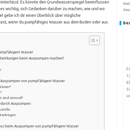
hinterlässt. Es könnte den Grundwasserspiegel beeinflussen
Wel
 es wichtig, sich Gedanken darüber zu machen, wie und wo
dau
l gebe ich dir einen Überblick über mögliche
ltest, wenn du pumpfähiges Wasser aus dem Boden oder aus
Bes
pumpfähigem Wasser
eltwirkungen beim Auspumpen machen?
F
r
1
im Auspumpen von pumpfähigem Wasser
E
Wasser?
S
?
u
sind sinnvoll?
se durch Auspumpen
stelle
tarkregen
fluss beim Auspumpen von pumpfähigem Wasser