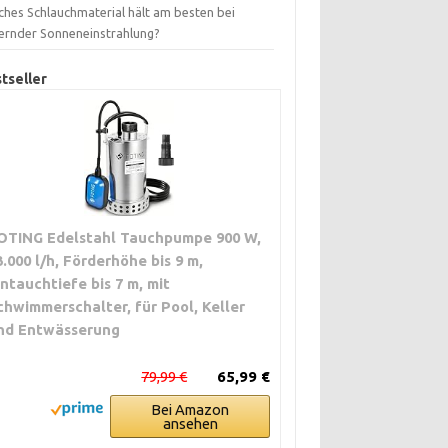
ches Schlauchmaterial hält am besten bei
ernder Sonneneinstrahlung?
tseller
OTING Edelstahl Tauchpumpe 900 W,
3.000 l/h, Förderhöhe bis 9 m,
intauchtiefe bis 7 m, mit
chwimmerschalter, für Pool, Keller
nd Entwässerung
79,99 €
65,99 €
Bei Amazon
ansehen