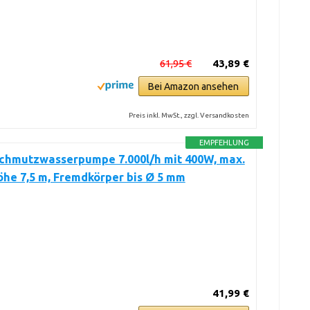
61,95 €
43,89 €
Bei Amazon ansehen
Preis inkl. MwSt., zzgl. Versandkosten
EMPFEHLUNG
Schmutzwasserpumpe 7.000l/h mit 400W, max.
he 7,5 m, Fremdkörper bis Ø 5 mm
41,99 €