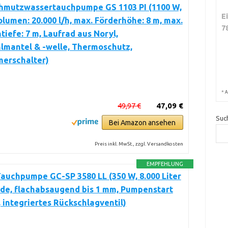
hmutzwassertauchpumpe GS 1103 PI (1100 W,
E
lumen: 20.000 l/h, max. Förderhöhe: 8 m, max.
7
tiefe: 7 m, Laufrad aus Noryl,
lmantel & -welle, Thermoschutz,
erschalter)
*
A
49,97 €
47,09 €
Suc
Bei Amazon ansehen
Preis inkl. MwSt., zzgl. Versandkosten
EMPFEHLUNG
Tauchpumpe GC-SP 3580 LL (350 W, 8.000 Liter
de, flachabsaugend bis 1 mm, Pumpenstart
 integriertes Rückschlagventil)