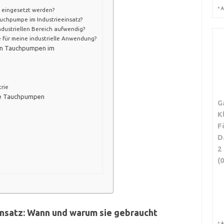
*
A
eingesetzt werden?
auchpumpe im Industrieeinsatz?
dustriellen Bereich aufwendig?
 für meine industrielle Anwendung?
von Tauchpumpen im
trie
lle Tauchpumpen
G
K
F
D
2
(
insatz: Wann und warum sie gebraucht
*
A