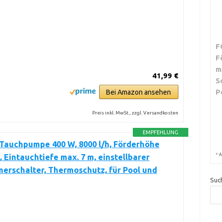
F
F
m
41,99 €
S
P
Bei Amazon ansehen
Preis inkl. MwSt., zzgl. Versandkosten
EMPFEHLUNG
Tauchpumpe 400 W, 8000 l/h, Förderhöhe
*
A
, Eintauchtiefe max. 7 m, einstellbarer
erschalter, Thermoschutz, für Pool und
Suc