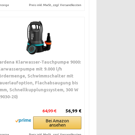
Preis inkl. MwSt., zzgl. Versandkosten
nzeige
ardena Klarwasser-Tauchpumpe 9000:
larwasserpumpe mit 9.000 l/h
ördermenge, Schwimmschalter mit
auerlaufoption, Flachabsaugung bis
 mm, Schnellkupplungssystem, 300 W
09030-20)
64,99 €
56,99 €
Bei Amazon
ansehen
Preis inkl. MwSt., zzgl. Versandkosten
nzeige