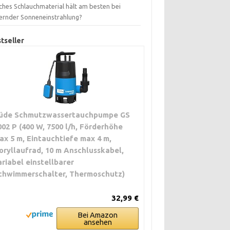
ches Schlauchmaterial hält am besten bei
ernder Sonneneinstrahlung?
tseller
üde Schmutzwassertauchpumpe GS
002 P (400 W, 7500 l/h, Förderhöhe
ax 5 m, Eintauchtiefe max 4 m,
oryllaufrad, 10 m Anschlusskabel,
ariabel einstellbarer
chwimmerschalter, Thermoschutz)
32,99 €
Bei Amazon
ansehen