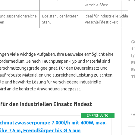
verschleißfest
nd suspensionsreiche
Edelstahl, gehärteter
Ideal für industrielle Schlam
ten
Stahl
Verschleißfestigkeit
G
1
gen viele wichtige Aufgaben. Ihre Bauweise ermöglicht eine
l
 Fördermedium. Je nach Tauchpumpen-Typ und Material sind
E
 Verschmutzungsgrade geeignet. Für den Dauereinsatz und
E
auf robuste Materialien und ausreichend Leistung zu achten.
T
le und bewährte Lösung für verschiedene industrielle
wird an die konkrete Anwendung angepasst.
ür den industriellen Einsatz findest
*
A
EMPFEHLUNG
Schmutzwasserpumpe 7.000l/h mit 400W, max.
he 7,5 m, Fremdkörper bis Ø 5 mm