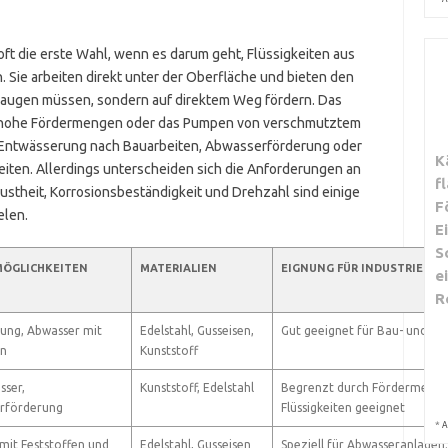
ft die erste Wahl, wenn es darum geht, Flüssigkeiten aus
 Sie arbeiten direkt unter der Oberfläche und bieten den
nsaugen müssen, sondern auf direktem Weg fördern. Das
m hohe Fördermengen oder das Pumpen von verschmutztem
d Entwässerung nach Bauarbeiten, Abwasserförderung oder
K
eiten. Allerdings unterscheiden sich die Anforderungen an
f
ustheit, Korrosionsbeständigkeit und Drehzahl sind einige
F
elen.
E
S
MÖGLICHKEITEN
MATERIALIEN
EIGNUNG FÜR INDUSTRIE
e
R
ung, Abwasser mit
Edelstahl, Gusseisen,
Gut geeignet für Bau- und Ab
en
Kunststoff
sser,
Kunststoff, Edelstahl
Begrenzt durch Fördermedium
rförderung
Flüssigkeiten geeignet
*
A
mit Feststoffen und
Edelstahl, Gusseisen
Speziell für Abwasseranlagen