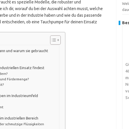
ucht es spezielle Modelle, die robuster und
Wel
ge ich dir, worauf du bei der Auswahl achten musst, welche
dau
be und in der Industrie haben und wie du das passende
hl entscheiden, ob eine Tauchpumpe für deinen Einsatz
Bes
Wann und warum sie gebraucht
G
dustriellen Einsatz findest
4
dern?
m
g und Fördermenge?
N
it?
v
en im Industrieumfeld
S
nt
m industriellen Bereich
er schmutzige Flüssigkeiten