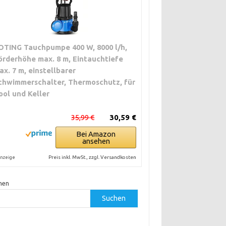
OTING Tauchpumpe 400 W, 8000 l/h,
örderhöhe max. 8 m, Eintauchtiefe
ax. 7 m, einstellbarer
chwimmerschalter, Thermoschutz, für
ool und Keller
35,99 €
30,59 €
Bei Amazon
ansehen
Preis inkl. MwSt., zzgl. Versandkosten
nzeige
hen
Suchen