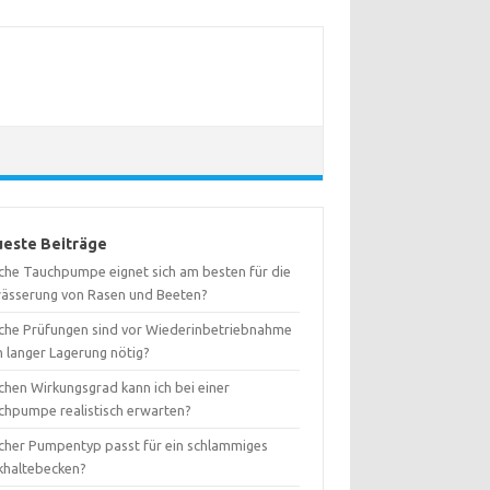
este Beiträge
che Tauchpumpe eignet sich am besten für die
ässerung von Rasen und Beeten?
che Prüfungen sind vor Wiederinbetriebnahme
h langer Lagerung nötig?
chen Wirkungsgrad kann ich bei einer
chpumpe realistisch erwarten?
cher Pumpentyp passt für ein schlammiges
khaltebecken?