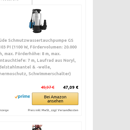
mförderung; hohe
üde Schmutzwassertauchpumpe GS
103 PI (1100 W, Fördervolumen: 20.000
/h, max. Förderhöhe: 8 m, max.
intauchtiefe: 7 m, Laufrad aus Noryl,
delstahlmantel & -welle,
hermoschutz, Schwimmerschalter)
49,97 €
47,09 €
Bei Amazon
ansehen
Preis inkl. MwSt., zzgl. Versandkosten
nzeige