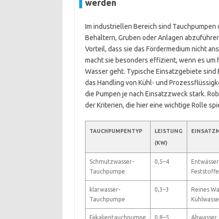
werden
Im industriellen Bereich sind Tauchpumpen o
Behältern, Gruben oder Anlagen abzuführen.
Vorteil, dass sie das Fördermedium nicht a
macht sie besonders effizient, wenn es u
Wasser geht. Typische Einsatzgebiete sin
das Handling von Kühl- und Prozessflüssigk
die Pumpen je nach Einsatzzweck stark. Rob
der Kriterien, die hier eine wichtige Rolle spi
TAUCHPUMPENTYP
LEISTUNG
EINSATZ
(KW)
Schmutzwasser-
0,5–4
Entwässer
Tauchpumpe
Feststoff
klarwasser-
0,3–3
Reines Wa
Tauchpumpe
Kühlwasse
Fäkalientauchpumpe
0,8–5
Abwasser 