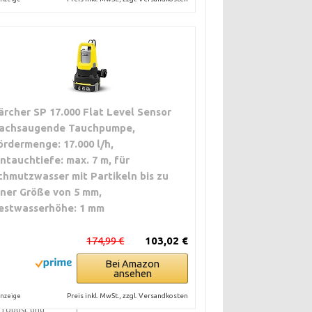
ärcher SP 17.000 Flat Level Sensor
lachsaugende Tauchpumpe,
ördermenge: 17.000 l/h,
intauchtiefe: max. 7 m, für
chmutzwasser mit Partikeln bis zu
iner Größe von 5 mm,
estwasserhöhe: 1 mm
wassertechnik
174,99 €
103,02 €
Bei Amazon
; für klare
ansehen
Preis inkl. MwSt., zzgl. Versandkosten
nzeige
; robust und