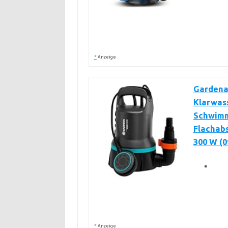
*
Anzeige
Gardena
Klarwas
Schwimm
Flachab
300 W (0
*
Anzeige