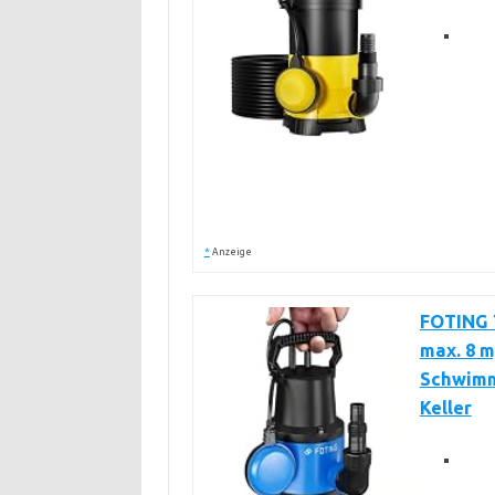
*
Anzeige
FOTING 
max. 8 m
Schwimm
Keller