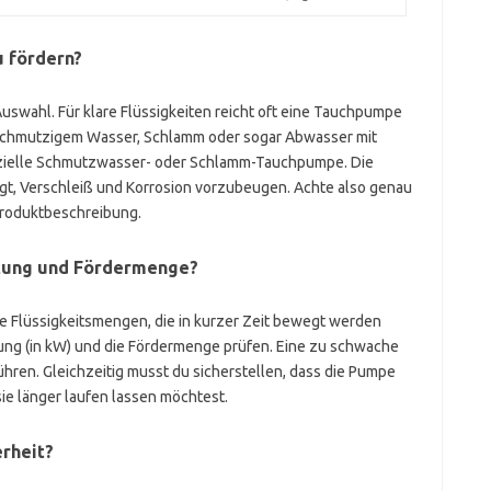
u fördern?
Auswahl. Für klare Flüssigkeiten reicht oft eine Tauchpumpe
 schmutzigem Wasser, Schlamm oder sogar Abwasser mit
pezielle Schmutzwasser- oder Schlamm-Tauchpumpe. Die
gt, Verschleiß und Korrosion vorzubeugen. Achte also genau
Produktbeschreibung.
istung und Fördermenge?
ße Flüssigkeitsmengen, die in kurzer Zeit bewegt werden
stung (in kW) und die Fördermenge prüfen. Eine zu schwache
ren. Gleichzeitig musst du sicherstellen, dass die Pumpe
 sie länger laufen lassen möchtest.
erheit?