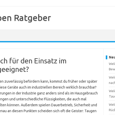
en Ratgeber
Neu
h für den Einsatz im
Wel
geeignet?
Bew
Wel
en zuverlässig befördern kann, kommst du früher oder später
nac
se Geräte auch im industriellen Bereich wirklich brauchbar?
Wel
derungen in der Industrie ganz anders sind als im Hausgebrauch
Tau
ngen und unterschiedliche Flüssigkeiten, die auch mal
Wel
lten können. Außerdem spielen Dauerbetrieb, Sicherheit und
Rüc
nau an diesen Punkten scheiden sich oft die Geister: Taugen