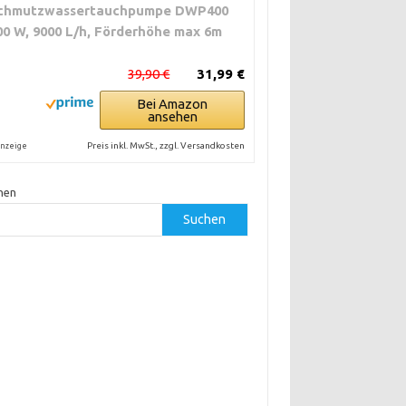
chmutzwassertauchpumpe DWP400
00 W, 9000 L/h, Förderhöhe max 6m
39,90 €
31,99 €
Bei Amazon
ansehen
Preis inkl. MwSt., zzgl. Versandkosten
nzeige
hen
Suchen