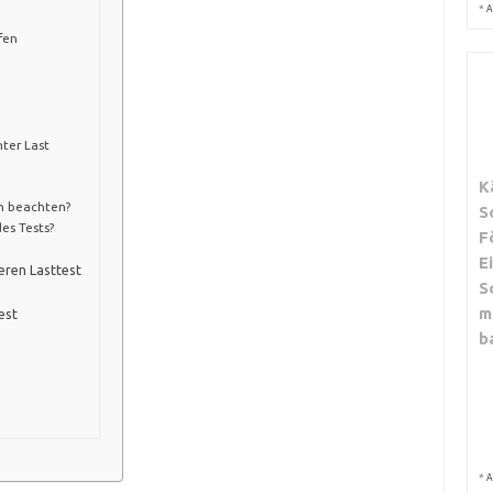
*
A
fen
ter Last
K
h beachten?
S
es Tests?
F
E
heren Lasttest
S
m
est
b
*
A