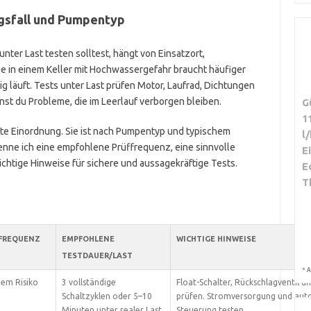
gsfall und Pumpentyp
nter Last testen solltest, hängt von Einsatzort,
pe in einem Keller mit Hochwassergefahr braucht häufiger
 läuft. Tests unter Last prüfen Motor, Laufrad, Dichtungen
nnst du Probleme, die im Leerlauf verborgen bleiben.
G
1
erte Einordnung. Sie ist nach Pumpentyp und typischem
l
nenne ich eine empfohlene Prüffrequenz, eine sinnvolle
E
htige Hinweise für sichere und aussagekräftige Tests.
E
T
FREQUENZ
EMPFOHLENE
WICHTIGE HINWEISE
TESTDAUER/LAST
*
A
hem Risiko
3 vollständige
Float-Schalter, Rückschlagventil u
Schaltzyklen oder 5–10
prüfen. Stromversorgung und aut
Minuten unter realer Last.
Steuerung testen.