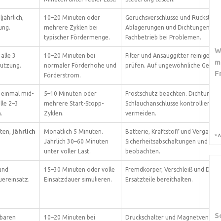
ljährlich,
10–20 Minuten oder
Geruchsverschlüsse und Rückstaua
ung.
mehrere Zyklen bei
Ablagerungen und Dichtungen kont
typischer Fördermenge.
Fachbetrieb bei Problemen.
W
alle 3
10–20 Minuten bei
Filter und Ansauggitter reinigen. 
m
utzung.
normaler Förderhöhe und
prüfen. Auf ungewöhnliche Geräus
F
Förderstrom.
 einmal mid-
5–10 Minuten oder
Frostschutz beachten. Dichtungen
lle 2–3
mehrere Start-Stopp-
Schlauchanschlüsse kontrollieren.
.
Zyklen.
vermeiden.
sten,
jährlich
Monatlich 5 Minuten.
Batterie, Kraftstoff und Vergaser 
*
A
Jährlich 30–60 Minuten
Sicherheitsabschaltungen und Mo
unter voller Last.
beobachten.
und
15–30 Minuten oder volle
Fremdkörper, Verschleiß und Dicht
uereinsatz.
Einsatzdauer simulieren.
Ersatzteile bereithalten.
S
tbaren
10–20 Minuten bei
Druckschalter und Magnetventile 