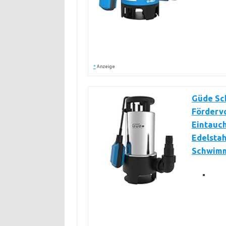
*
Anzeige
Güde Sc
Fördervo
Eintauch
Edelstah
Schwimm