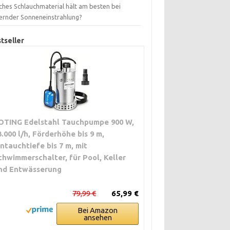
ches Schlauchmaterial hält am besten bei
ernder Sonneneinstrahlung?
tseller
OTING Edelstahl Tauchpumpe 900 W,
3.000 l/h, Förderhöhe bis 9 m,
intauchtiefe bis 7 m, mit
chwimmerschalter, für Pool, Keller
nd Entwässerung
79,99 €
65,99 €
Bei Amazon
ansehen