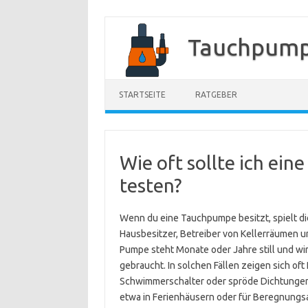
Zum
Inhalt
Tauchpump
springen
STARTSEITE
RATGEBER
Wie oft sollte ich ei
testen?
Wenn du eine Tauchpumpe besitzt, spielt die
Hausbesitzer, Betreiber von Kellerräumen u
Pumpe steht Monate oder Jahre still und w
gebraucht. In solchen Fällen zeigen sich of
Schwimmerschalter oder spröde Dichtungen.
etwa in Ferienhäusern oder für Beregnungsan