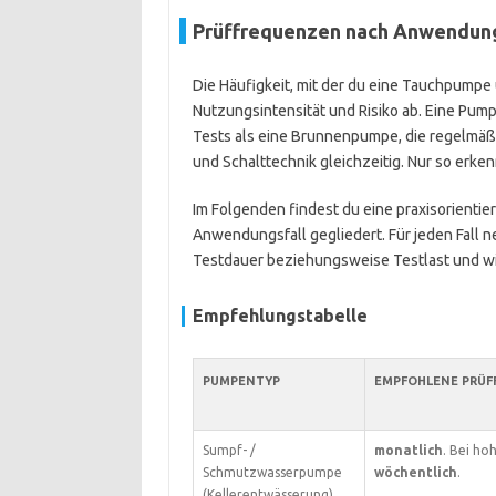
Prüffrequenzen nach Anwendun
Die Häufigkeit, mit der du eine Tauchpumpe u
Nutzungsintensität und Risiko ab. Eine Pum
Tests als eine Brunnenpumpe, die regelmäßig
und Schalttechnik gleichzeitig. Nur so erke
Im Folgenden findest du eine praxisorienti
Anwendungsfall gegliedert. Für jeden Fall 
Testdauer beziehungsweise Testlast und wic
Empfehlungstabelle
PUMPENTYP
EMPFOHLENE PRÜF
Sumpf- /
monatlich
. Bei ho
Schmutzwasserpumpe
wöchentlich
.
(Kellerentwässerung)