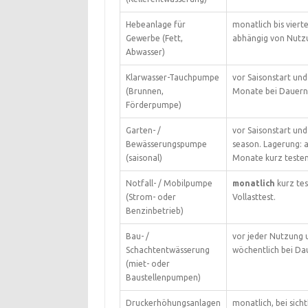
Hebeanlage für
monatlich bis vierte
Gewerbe (Fett,
abhängig von Nutz
Abwasser)
Klarwasser-Tauchpumpe
vor Saisonstart und 
(Brunnen,
Monate bei Dauern
Förderpumpe)
Garten- /
vor Saisonstart und
Bewässerungspumpe
season. Lagerung: a
(saisonal)
Monate kurz testen
Notfall- / Mobilpumpe
monatlich
kurz te
(Strom- oder
Vollasttest.
Benzinbetrieb)
Bau- /
vor jeder Nutzung 
Schachtentwässerung
wöchentlich bei Da
(miet- oder
Baustellenpumpen)
Druckerhöhungsanlagen
monatlich, bei sich