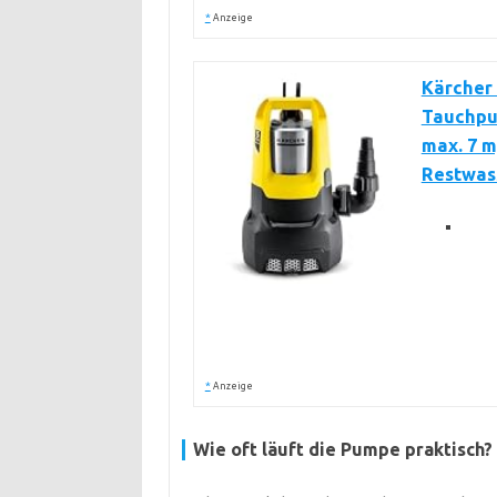
*
Anzeige
Kärcher 
Tauchpum
max. 7 m
Restwass
*
Anzeige
Wie oft läuft die Pumpe praktisch?