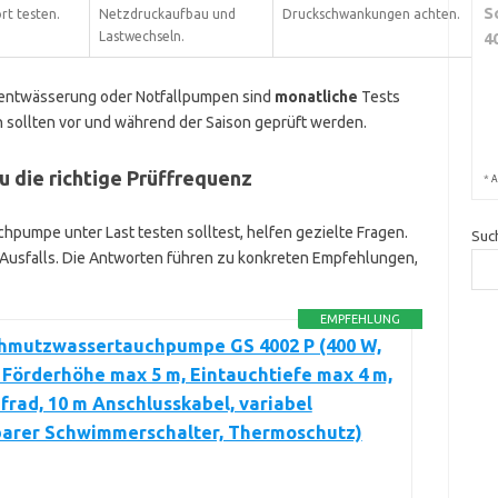
S
t testen.
Netzdruckaufbau und
Druckschwankungen achten.
Lastwechseln.
4
erentwässerung oder Notfallpumpen sind
monatliche
Tests
sollten vor und während der Saison geprüft werden.
u die richtige Prüffrequenz
*
A
chpumpe unter Last testen solltest, helfen gezielte Fragen.
Suc
s Ausfalls. Die Antworten führen zu konkreten Empfehlungen,
EMPFEHLUNG
hmutzwassertauchpumpe GS 4002 P (400 W,
, Förderhöhe max 5 m, Eintauchtiefe max 4 m,
frad, 10 m Anschlusskabel, variabel
lbarer Schwimmerschalter, Thermoschutz)