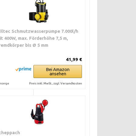
rmaturen prüfen.
rollieren.
iltec Schmutzwasserpumpe 7.000l/h
Trockenlauf-Schutz
it 400W, max. Förderhöhe 7,5 m,
che achten.
remdkörper bis Ø 5 mm
 und
41,99 €
 Trockenlauf
Bei Amazon
ansehen
prüfen.
Preis inkl. MwSt., zzgl. Versandkosten
nzeige
tortemperatur
heit prüfen.
cheppach
prüfen. Auf