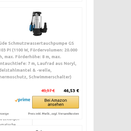
üde Schmutzwassertauchpumpe GS
103 PI (1100 W, Fördervolumen: 20.000
/h, max. Förderhöhe: 8 m, max.
intauchtiefe: 7 m, Laufrad aus Noryl,
delstahlmantel & -welle,
hermoschutz, Schwimmerschalter)
49,97 €
46,53 €
Bei Amazon
ansehen
Preis inkl. MwSt., zzgl. Versandkosten
nzeige
nd Leitungen
omatische