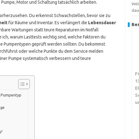
b Pumpe, Motor und Schaltung tatsächlich arbeiten.
Wel
dau
 vorherzusehen. Du erkennst Schwachstellen, bevor sie zu
heit
für Räume und Inventar. Es verlängert die
Lebensdauer
Bes
anbare Wartungen statt teure Reparaturen im Notfall
e ich, warum Lasttests wichtig sind, welche Faktoren du
ne Pumpentypen geprüft werden sollten. Du bekommst
urchführst oder welche Punkte du dem Service melden
deiner Pumpe systematisch verbessern und teure
F
1
E
S
d Pumpentyp
u
ige
g?