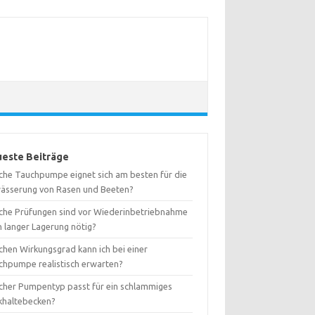
este Beiträge
che Tauchpumpe eignet sich am besten für die
ässerung von Rasen und Beeten?
che Prüfungen sind vor Wiederinbetriebnahme
h langer Lagerung nötig?
chen Wirkungsgrad kann ich bei einer
chpumpe realistisch erwarten?
cher Pumpentyp passt für ein schlammiges
khaltebecken?