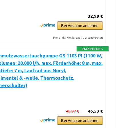
32,99 €
Bei Amazon ansehen
Preis inkl. MwSt., zzgl. Versandkosten
EMPFEHLUNG
hmutzwassertauchpumpe GS 1103 PI (1100 W,
lumen: 20.000 l/h, max. Förderhöhe: 8 m, max.
tiefe: 7 m, Laufrad aus Noryl,
lmantel & -welle, Thermoschutz,
erschalter)
49,97 €
46,53 €
Bei Amazon ansehen