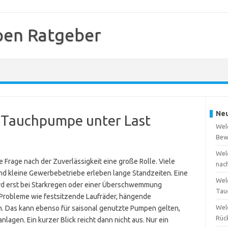
en Ratgeber
Neu
ne Tauchpumpe unter Last
Wel
Bew
Wel
 Frage nach der Zuverlässigkeit eine große Rolle. Viele
nac
nd kleine Gewerbebetriebe erleben lange Standzeiten. Eine
Wel
ird erst bei Starkregen oder einer Überschwemmung
Tau
t Probleme wie festsitzende Laufräder, hängende
Wel
 Das kann ebenso für saisonal genutzte Pumpen gelten,
Rüc
lagen. Ein kurzer Blick reicht dann nicht aus. Nur ein