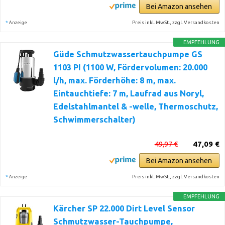
Bei Amazon ansehen
*
Preis inkl. MwSt., zzgl. Versandkosten
Anzeige
EMPFEHLUNG
Güde Schmutzwassertauchpumpe GS
1103 PI (1100 W, Fördervolumen: 20.000
l/h, max. Förderhöhe: 8 m, max.
Eintauchtiefe: 7 m, Laufrad aus Noryl,
Edelstahlmantel & -welle, Thermoschutz,
Schwimmerschalter)
49,97 €
47,09 €
Bei Amazon ansehen
*
Preis inkl. MwSt., zzgl. Versandkosten
Anzeige
EMPFEHLUNG
Kärcher SP 22.000 Dirt Level Sensor
Schmutzwasser-Tauchpumpe,