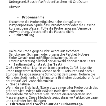
Untergrund. Beschrifte Probenflaschen mit Ort Datum
Uhrzeit.
Probennahme
Entnehme die Probe möglichst nahe der späteren
Pumpenposition. Spüle das Entnahmerohr oder die Flasche
kurz mit dem Wasser. Fülle die Probe langsam. Vermeide
Aufwirbelung. Verschließe die Flasche dicht.
Sichtprüfung
Halte die Probe gegen Licht. Achte auf sichtbare
Sandkörner, Schlamm oder organische Partikel. Notiere
Farbe Geruch und auffällige Schwimmer. Diese
Ersteinschätzung hilft bei der Auswahl der nächsten Tests.
Sedimentationstest (Jar Test)
Gieße etwa einen Liter in ein transparentes Gefäß. Lass die
Probe ungestört stehen. Messe nach 30 Minuten und nach 2
Stunden die abgesunkene Schicht mit dem Lineal. Notiere die
Höhe des Sediments in Millimetern. Ein hoher absetzbarer Anteil
deutet auf viel Grobschlamm hin.
Siebanalyse
Wenn du ein Sieb hast, filtere etwa einen Liter Probe durch das
gröbere Sieb. Wiege Rückstände nach dem Trocknen.
Wiederhole mit feinerem Sieb. Notiere die Korngrößen und
Massenanteile. Diese Methode zeigt abrasive Partikel die Lager
und Laufräder beschädigen.
Filtration und Trocknen auf der Küchenwaage