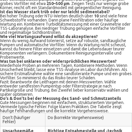
grobes Vorfilter mit etwa
250–500 µm
. Zeigen Tests nur wenige grobe
Körner, reicht oft ein Standardmodell mit gelegentlicher Reinigung.
Ist das Wasser stark trüb oder nur leicht sedimentabel?
Bei hoher Trübung oder NTU-Werten deutlich über
10
sind viele feine
Schwebstoffe vorhanden. Dann plane Feinfiltration oder häufige
Wartung ein. Kombiniere Turbiditätsmessung mit einer Gravimetrie oder
TSS-Laboranalyse. Bei niedriger Trübung genügen einfache Vorfilter
und regelmäßige Sichtkontrollen.
Wie viel Wartungsaufwand willst du akzeptieren?
Wenn du wenig Aufwand tolerierst, setze auf robuste, sandtaugliche
Pumpen und automatische Vorfilter. Wenn du Wartung nicht scheust,
kannst du feinere Filter einsetzen und damit die Lebensdauer teurer
Komponenten verlängern. Dokumentiere Reinigungsintervalle und
Probenwerte.
Was tun bei unklaren oder widersprüchlichen Messwerten?
Wiederhole Proben an mehreren Tagen. Kombiniere Methoden. Wenn
Unsicherheit bleibt, lasse eine TSS-Analyse im Labor durchführen. Als
sichere Erstmaßnahme wähle eine sandtolerante Pumpe und ein grobes
Vorfilter. So minimierst du das Risiko teurer Schäden.
Fazit: Beantworte die Leitfragen mit deinen Messwerten. Wähle
entweder sandfesten Pumpentyp oder Filterstrategie je nach
Partikelgröße und Trübung. Bei Zweifel lieber konservativ wählen und
später optimieren.
Do’s & Don’ts bei der Messung des Sand- und Schmutzanteils
Gute Messungen beginnen mit einfachem, strukturiertem Vorgehen.
Vermeide typische Fehler. Folge klaren Praktiken. Die Tabelle zeigt
häufige Fehlhandlungen und die korrekte Vorgehensweise.
Don’t (häufiger
Do (korrekte Vorgehensweise)
Fehler)
Unsachgemäße
Richtige Entnahmestelle und -technik