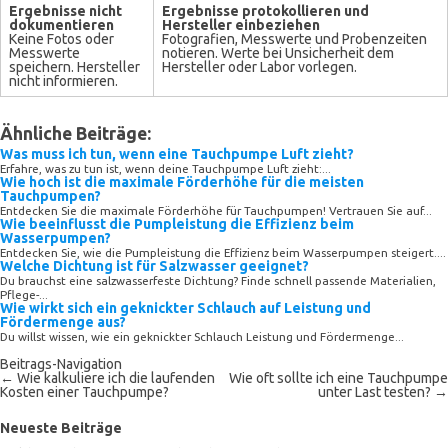
Ergebnisse nicht
Ergebnisse protokollieren und
dokumentieren
Hersteller einbeziehen
Keine Fotos oder
Fotografien, Messwerte und Probenzeiten
Messwerte
notieren. Werte bei Unsicherheit dem
speichern. Hersteller
Hersteller oder Labor vorlegen.
nicht informieren.
Ähnliche Beiträge:
Was muss ich tun, wenn eine Tauchpumpe Luft zieht?
Erfahre, was zu tun ist, wenn deine Tauchpumpe Luft zieht:...
Wie hoch ist die maximale Förderhöhe für die meisten
Tauchpumpen?
Entdecken Sie die maximale Förderhöhe für Tauchpumpen! Vertrauen Sie auf...
Wie beeinflusst die Pumpleistung die Effizienz beim
Wasserpumpen?
Entdecken Sie, wie die Pumpleistung die Effizienz beim Wasserpumpen steigert....
Welche Dichtung ist für Salzwasser geeignet?
Du brauchst eine salzwasserfeste Dichtung? Finde schnell passende Materialien,
Pflege-...
Wie wirkt sich ein geknickter Schlauch auf Leistung und
Fördermenge aus?
Du willst wissen, wie ein geknickter Schlauch Leistung und Fördermenge...
Beitrags-Navigation
←
Wie kalkuliere ich die laufenden
Wie oft sollte ich eine Tauchpumpe
Kosten einer Tauchpumpe?
unter Last testen?
→
Neueste Beiträge