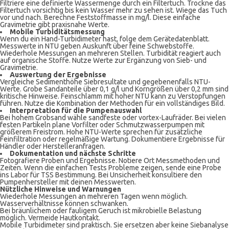
Filtriere eine definierte Wassermenge durch ein Filtertuch. Trockne das
Filtertuch vorsichtig bis kein Wasser mehr zu sehen ist. Wiege das Tuch
vor und nach. Berechne Feststoffmasse in mg/l. Diese einfache
Gravimetrie gibt praxisnahe Werte.
Mobile Turbiditätsmessung
Wenn du ein Hand-Turbidimeter hast, folge dem Gerätedatenblatt.
Messwerte in NTU geben Auskunft über feine Schwebstoffe.
Wiederhole Messungen an mehreren Stellen. Turbidität reagiert auch
auf organische Stoffe. Nutze Werte zur Ergänzung von Sieb- und
Gravimetrie.
Auswertung der Ergebnisse
Vergleiche Sedimenthöhe Siebresultate und gegebenenfalls NTU-
Werte. Grobe Sandanteile über 0,1 g/l und Korngrößen über 0,2 mm sind
kritische Hinweise. Feinschlamm mit hoher NTU kann zu Verstopfungen
führen. Nutze die Kombination der Methoden für ein vollständiges Bild.
Interpretation für die Pumpenauswahl
Bei hohem Grobsand wähle sandfeste oder vortex-Laufräder. Bei vielen
festen Partikeln plane Vorfilter oder Schmutzwasserpumpen mit
größerem Freistrom. Hohe NTU-Werte sprechen für zusätzliche
Feinfiltration oder regelmäßige Wartung. Dokumentiere Ergebnisse für
Händler oder Herstelleranfragen.
Dokumentation und nächste Schritte
Fotografiere Proben und Ergebnisse. Notiere Ort Messmethoden und
Zeiten. Wenn die einfachen Tests Probleme zeigen, sende eine Probe
ins Labor für TSS Bestimmung. Bei Unsicherheit konsultiere den
Pumpenhersteller mit deinen Messwerten.
Nützliche Hinweise und Warnungen
Wiederhole Messungen an mehreren Tagen wenn möglich.
Wasserverhältnisse können schwanken.
Bei bräunlichem oder fauligem Geruch ist mikrobielle Belastung
möglich. Vermeide Hautkontakt.
Mobile Turbidimeter sind praktisch. Sie ersetzen aber keine Siebanalyse