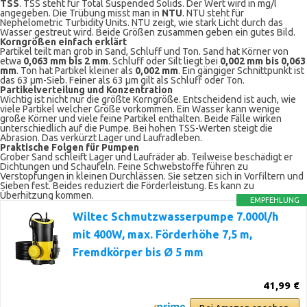
TSS
. TSS steht für Total Suspended Solids. Der Wert wird in mg/l
angegeben. Die Trübung misst man in
NTU
. NTU steht für
Nephelometric Turbidity Units. NTU zeigt, wie stark Licht durch das
Wasser gestreut wird. Beide Größen zusammen geben ein gutes Bild.
Korngrößen einfach erklärt
Partikel teilt man grob in Sand, Schluff und Ton. Sand hat Körner von
etwa
0,063 mm bis 2 mm
. Schluff oder Silt liegt bei
0,002 mm bis 0,063
mm
. Ton hat Partikel kleiner als
0,002 mm
. Ein gängiger Schnittpunkt ist
das 63 µm-Sieb. Feiner als 63 µm gilt als Schluff oder Ton.
Partikelverteilung und Konzentration
Wichtig ist nicht nur die größte Korngröße. Entscheidend ist auch, wie
viele Partikel welcher Größe vorkommen. Ein Wasser kann wenige
große Körner und viele feine Partikel enthalten. Beide Fälle wirken
unterschiedlich auf die Pumpe. Bei hohen TSS-Werten steigt die
Abrasion. Das verkürzt Lager und Laufradleben.
Praktische Folgen für Pumpen
Grober Sand schleift Lager und Laufräder ab. Teilweise beschädigt er
Dichtungen und Schaufeln. Feine Schwebstoffe führen zu
Verstopfungen in kleinen Durchlässen. Sie setzen sich in Vorfiltern und
Sieben fest. Beides reduziert die Förderleistung. Es kann zu
Überhitzung kommen.
EMPFEHLUNG
Wiltec Schmutzwasserpumpe 7.000l/h
mit 400W, max. Förderhöhe 7,5 m,
Fremdkörper bis Ø 5 mm
41,99 €