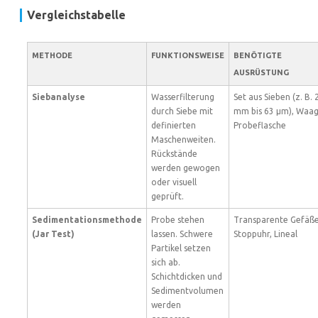
Vergleichstabelle
METHODE
FUNKTIONSWEISE
BENÖTIGTE
AUSRÜSTUNG
Siebanalyse
Wasserfilterung
Set aus Sieben (z. B. 
durch Siebe mit
mm bis 63 µm), Waag
definierten
Probeflasche
Maschenweiten.
Rückstände
werden gewogen
oder visuell
geprüft.
Sedimentationsmethode
Probe stehen
Transparente Gefäße
(Jar Test)
lassen. Schwere
Stoppuhr, Lineal
Partikel setzen
sich ab.
Schichtdicken und
Sedimentvolumen
werden