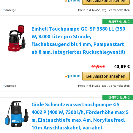
Bei Amazon ansehen
*
Preis inkl. MwSt., zzgl. Versandkosten
Anzeige
EMPFEHLUNG
Einhell Tauchpumpe GC-SP 3580 LL (350
W, 8.000 Liter pro Stunde,
flachabsaugend bis 1 mm, Pumpenstart
ab 8 mm, integriertes Rückschlagventil)
61,95 €
43,89 €
Bei Amazon ansehen
*
Preis inkl. MwSt., zzgl. Versandkosten
Anzeige
EMPFEHLUNG
Güde Schmutzwassertauchpumpe GS
4002 P (400 W, 7500 l/h, Förderhöhe max 5
m, Eintauchtiefe max 4 m, Noryllaufrad,
10 m Anschlusskabel, variabel