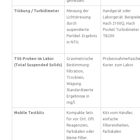
gemessen.
Trübung / Turbidimeter
Messung der
Handgerät oder
Lichtstreuung
Laborgerät. Beispiele
durch
Hach 2100Q, Hach
suspendierte
Pocket Turbidimeter
Partikel. Ergebnis
TB200
in NTU.
TSS-Proben im Labor
Gravimetrische
Probennahmeflasche
(Total Suspended Solids)
Bestimmung:
Kurier zum Labor
Filtration,
Trocknen,
Wägung.
Standardisierte
Ergebnisse in
mg/l.
Mobile Testkits
Kompakte Sets
Kits vom Händler,
für vor Ort. Oft
einfache
Reagenzien,
Filtereinheiten,
Farbskalen oder
Farbskalen
kleine Filter.