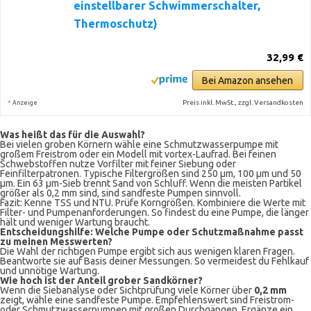
einstellbarer Schwimmerschalter,
Thermoschutz)
32,99 €
Bei Amazon ansehen
*
Preis inkl. MwSt., zzgl. Versandkosten
Anzeige
Was heißt das für die Auswahl?
Bei vielen groben Körnern wähle eine Schmutzwasserpumpe mit
großem Freistrom oder ein Modell mit vortex-Laufrad. Bei feinen
Schwebstoffen nutze Vorfilter mit feiner Siebung oder
Feinfilterpatronen. Typische Filtergrößen sind 250 µm, 100 µm und 50
µm. Ein 63 µm-Sieb trennt Sand von Schluff. Wenn die meisten Partikel
größer als 0,2 mm sind, sind sandfeste Pumpen sinnvoll.
Fazit: Kenne TSS und NTU. Prüfe Korngrößen. Kombiniere die Werte mit
Filter- und Pumpenanforderungen. So findest du eine Pumpe, die länger
hält und weniger Wartung braucht.
Entscheidungshilfe: Welche Pumpe oder Schutzmaßnahme passt
zu meinen Messwerten?
Die Wahl der richtigen Pumpe ergibt sich aus wenigen klaren Fragen.
Beantworte sie auf Basis deiner Messungen. So vermeidest du Fehlkauf
und unnötige Wartung.
Wie hoch ist der Anteil grober Sandkörner?
Wenn die Siebanalyse oder Sichtprüfung viele Körner über
0,2 mm
zeigt, wähle eine sandfeste Pumpe. Empfehlenswert sind Freistrom-
oder Schmutzwasserpumpen mit großen Durchgängen. Ergänze ein