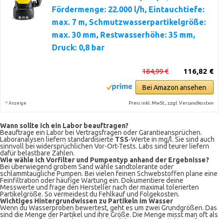
Fördermenge: 22.000 l/h, Eintauchtiefe:
max. 7 m, Schmutzwasserpartikelgröße:
max. 30 mm, Restwasserhöhe: 35 mm,
Druck: 0,8 bar
184,99 €
116,82 €
Bei Amazon ansehen
*
Preis inkl. MwSt., zzgl. Versandkosten
Anzeige
Wann sollte ich ein Labor beauftragen?
Beauftrage ein Labor bei Vertragsfragen oder Garantieansprüchen.
Laboranalysen liefern standardisierte
TSS
-Werte in mg/l. Sie sind auch
sinnvoll bei widersprüchlichen Vor-Ort-Tests. Labs sind teurer liefern
dafür belastbare Zahlen.
Wie wähle ich Vorfilter und Pumpentyp anhand der Ergebnisse?
Bei überwiegend grobem Sand wähle sandtolerante oder
schlammtaugliche Pumpen. Bei vielen feinen Schwebstoffen plane eine
Feinfiltration oder häufige Wartung ein. Dokumentiere deine
Messwerte und frage den Hersteller nach der maximal tolerierten
Partikelgröße. So vermeidest du Fehlkauf und Folgekosten.
Wichtiges Hintergrundwissen zu Partikeln im Wasser
Wenn du Wasserproben bewertest, geht es um zwei Grundgrößen. Das
sind die Menge der Partikel und ihre Größe. Die Menge misst man oft als