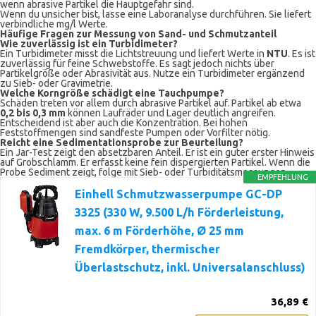
wenn abrasive Partikel die Hauptgefahr sind.
Wenn du unsicher bist, lasse eine Laboranalyse durchführen. Sie liefert
verbindliche mg/l Werte.
Häufige Fragen zur Messung von Sand- und Schmutzanteil
Wie zuverlässig ist ein Turbidimeter?
Ein Turbidimeter misst die Lichtstreuung und liefert Werte in
NTU
. Es ist
zuverlässig für feine Schwebstoffe. Es sagt jedoch nichts über
Partikelgröße oder Abrasivität aus. Nutze ein Turbidimeter ergänzend
zu Sieb- oder Gravimetrie.
Welche Korngröße schädigt eine Tauchpumpe?
Schäden treten vor allem durch abrasive Partikel auf. Partikel ab etwa
0,2 bis 0,3 mm
können Laufräder und Lager deutlich angreifen.
Entscheidend ist aber auch die Konzentration. Bei hohen
Feststoffmengen sind sandfeste Pumpen oder Vorfilter nötig.
Reicht eine Sedimentationsprobe zur Beurteilung?
Ein Jar-Test zeigt den absetzbaren Anteil. Er ist ein guter erster Hinweis
auf Grobschlamm. Er erfasst keine fein dispergierten Partikel. Wenn die
Probe Sediment zeigt, folge mit Sieb- oder Turbiditätsmessungen.
EMPFEHLUNG
Einhell Schmutzwasserpumpe GC-DP
3325 (330 W, 9.500 L/h Förderleistung,
max. 6 m Förderhöhe, Ø 25 mm
Fremdkörper, thermischer
Überlastschutz, inkl. Universalanschluss)
36,89 €