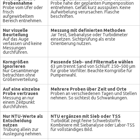
Probennahme
Probe nahe der geplanten Pumpenposition
Probe vom Ufer oder
entnehmen. Gefäß kurz ausspülen. Keine
frisch
Aufwirbelung verursachen. Flasche
aufgewirbeltem
beschriften.
Bereich entnehmen.
Nur visuelle
Messung mit definierten Methoden
Beurteilung
Jar Test, Siebanalyse oder Turbidimeter
Auf das Auge
einsetzen. Sichtprüfung als erste
verlassen und keine
Orientierung nutzen.
Messungen
durchführen.
Korngrößen
Passende Sieb- und Filtermaße wählen
ignorieren
63 µm trennt Sand von Schluff. 250–500 µm
Nur Gesamtmenge
für grobe Vorfilter. Beachte Korngröße für
betrachten ohne
Pumpenwahl.
Größenverteilung.
Auf eine einzelne
Mehrere Proben über Zeit und Orte
Probe vertrauen
Proben an verschiedenen Tagen und Stellen
Messung an nur
nehmen. So sichtest du Schwankungen.
einem Zeitpunkt
durchführen.
Nur NTU-Werte als
NTU ergänzen mit Sieb oder TSS
Entscheidung
Turbidität zeigt feine Schwebstoffe.
nutzen
Kombiniere mit Siebanalyse oder Labor-TSS
Trübung allein zur
für vollständiges Bild.
Auslegung nehmen.