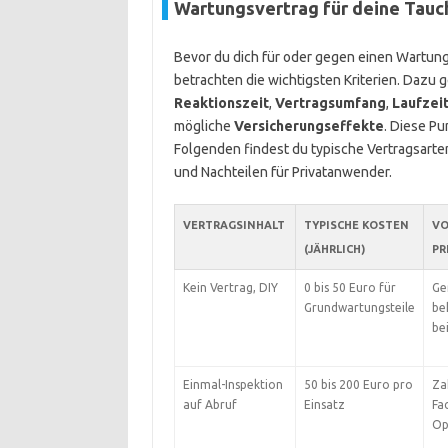
Wartungsvertrag für deine Tauc
Bevor du dich für oder gegen einen Wartungsv
betrachten die wichtigsten Kriterien. Dazu
Reaktionszeit
,
Vertragsumfang
,
Laufzei
mögliche
Versicherungseffekte
. Diese Pu
Folgenden findest du typische Vertragsarte
und Nachteilen für Privatanwender.
VERTRAGSINHALT
TYPISCHE KOSTEN
VO
(JÄHRLICH)
PR
Kein Vertrag, DIY
0 bis 50 Euro für
Ge
Grundwartungsteile
beh
be
Einmal-Inspektion
50 bis 200 Euro pro
Za
auf Abruf
Einsatz
Fa
Op