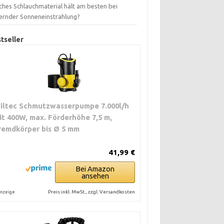
ches Schlauchmaterial hält am besten bei
ernder Sonneneinstrahlung?
tseller
iltec Schmutzwasserpumpe 7.000l/h
it 400W, max. Förderhöhe 7,5 m,
remdkörper bis Ø 5 mm
41,99 €
Bei Amazon
ansehen
Preis inkl. MwSt., zzgl. Versandkosten
nzeige