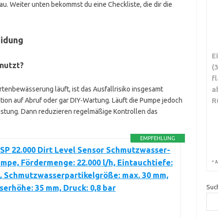
u. Weiter unten bekommst du eine Checkliste, die dir die
eidung
E
enutzt?
(
f
a
tenbewässerung läuft, ist das Ausfallrisiko insgesamt
R
pektion auf Abruf oder gar DIY-Wartung. Läuft die Pumpe jedoch
elastung. Dann reduzieren regelmäßige Kontrollen das
EMPFEHLUNG
SP 22.000 Dirt Level Sensor Schmutzwasser-
pe, Fördermenge: 22.000 l/h, Eintauchtiefe:
*
A
, Schmutzwasserpartikelgröße: max. 30 mm,
Suc
erhöhe: 35 mm, Druck: 0,8 bar