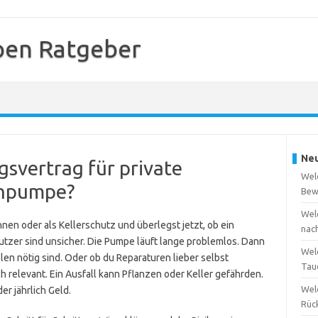
en Ratgeber
Neu
gsvertrag für private
Wel
chpumpe?
Bew
Wel
en oder als Kellerschutz und überlegst jetzt, ob ein
nac
Nutzer sind unsicher. Die Pumpe läuft lange problemlos. Dann
Wel
len nötig sind. Oder ob du Reparaturen lieber selbst
Tau
h relevant. Ein Ausfall kann Pflanzen oder Keller gefährden.
Wel
er jährlich Geld.
Rüc