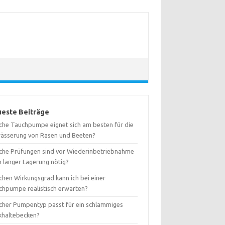
este Beiträge
che Tauchpumpe eignet sich am besten für die
ässerung von Rasen und Beeten?
che Prüfungen sind vor Wiederinbetriebnahme
h langer Lagerung nötig?
chen Wirkungsgrad kann ich bei einer
chpumpe realistisch erwarten?
cher Pumpentyp passt für ein schlammiges
khaltebecken?