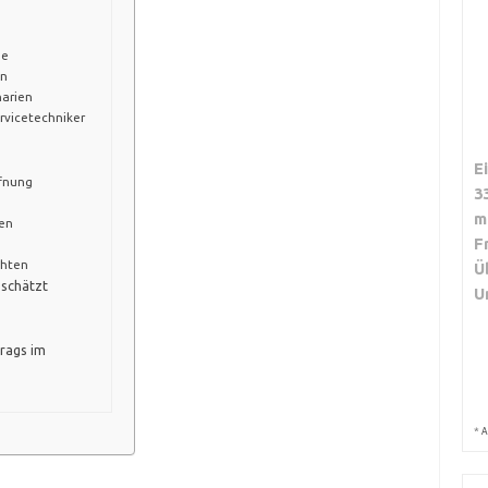
ge
on
narien
rvicetechniker
E
ffnung
3
m
fen
F
chten
Ü
eschätzt
U
trags im
*
A