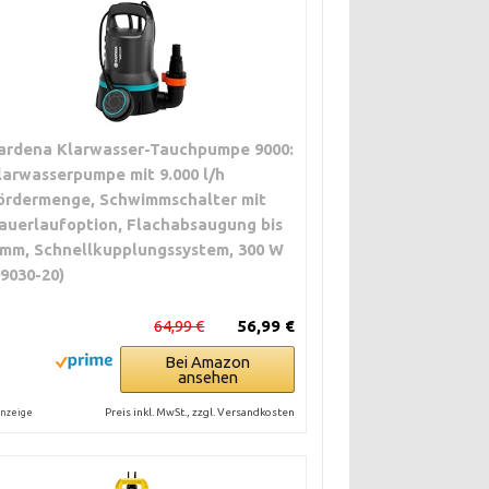
ardena Klarwasser-Tauchpumpe 9000:
larwasserpumpe mit 9.000 l/h
ördermenge, Schwimmschalter mit
auerlaufoption, Flachabsaugung bis
 mm, Schnellkupplungssystem, 300 W
09030-20)
64,99 €
56,99 €
Bei Amazon
ansehen
Preis inkl. MwSt., zzgl. Versandkosten
nzeige