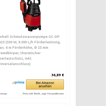
inhell Schmutzwasserpumpe GC-DP
325 (330 W, 9.500 L/h Förderleistung,
ax. 6 m Förderhöhe, Ø 25 mm
remdkörper, thermischer
berlastschutz, inkl.
niversalanschluss)
36,89 €
Bei Amazon
ansehen
Preis inkl. MwSt., zzgl. Versandkosten
nzeige