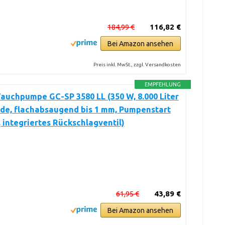
184,99 €
116,82 €
Bei Amazon ansehen
Preis inkl. MwSt., zzgl. Versandkosten
EMPFEHLUNG
Tauchpumpe GC-SP 3580 LL (350 W, 8.000 Liter
de, flachabsaugend bis 1 mm, Pumpenstart
 integriertes Rückschlagventil)
61,95 €
43,89 €
Bei Amazon ansehen