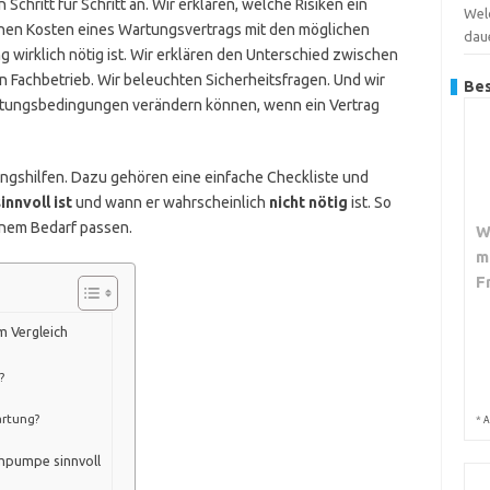
n Schritt für Schritt an. Wir erklären, welche Risiken ein
Wel
schen Kosten eines Wartungsvertrags mit den möglichen
dau
g wirklich nötig ist. Wir erklären den Unterschied zwischen
 Fachbetrieb. Wir beleuchten Sicherheitsfragen. Und wir
Bes
eistungsbedingungen verändern können, wenn ein Vertrag
gshilfen. Dazu gehören eine einfache Checkliste und
innvoll ist
und wann er wahrscheinlich
nicht nötig
ist. So
inem Bedarf passen.
W
m
F
 Vergleich
?
artung?
*
A
hpumpe sinnvoll