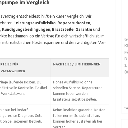
hpumpe im Vergleich
ertrag entscheidest, hilft ein klarer Vergleich. Wir
 gehören
Leistungsausfallrisiko
,
Reparaturkosten
,
t
,
Kündigungsbedingungen
,
Ersatzteile
,
Garantie
und
nkte bestimmen, ob ein Vertrag für dich wirtschaftlich ist. Im
G
n mit realistischen Kostenspannen und den wichtigsten Vor-
K
F
D
RTEILE FÜR
NACHTEILE / LIMITIERUNGEN
2
IVATANWENDER
(
ringe laufende Kosten. Du
Hohes Ausfallrisiko ohne
ältst volle Kontrolle. Flexibel
schnellen Service. Reparaturen
i Werkstattwahl.
können teuer werden.
Ersatzteile selbst bestellen.
*
A
hlt nur bei Bedarf.
Keine Reaktionsgarantie. Kosten
chgerechte Diagnose. Gute
fallen nur im Schadensfall an,
tion bei seltenem Betrieb.
können höher ausfallen als bei
Vertrag.