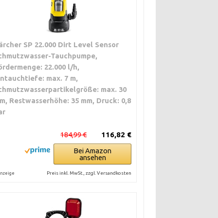
ärcher SP 22.000 Dirt Level Sensor
chmutzwasser-Tauchpumpe,
ördermenge: 22.000 l/h,
intauchtiefe: max. 7 m,
chmutzwasserpartikelgröße: max. 30
m, Restwasserhöhe: 35 mm, Druck: 0,8
ar
184,99 €
116,82 €
Bei Amazon
ansehen
Preis inkl. MwSt., zzgl. Versandkosten
nzeige