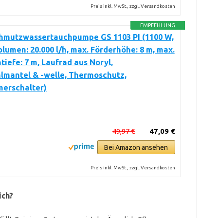
Preis inkl. MwSt., zzgl. Versandkosten
EMPFEHLUNG
hmutzwassertauchpumpe GS 1103 PI (1100 W,
lumen: 20.000 l/h, max. Förderhöhe: 8 m, max.
tiefe: 7 m, Laufrad aus Noryl,
lmantel & -welle, Thermoschutz,
erschalter)
49,97 €
47,09 €
Bei Amazon ansehen
Preis inkl. MwSt., zzgl. Versandkosten
ich?