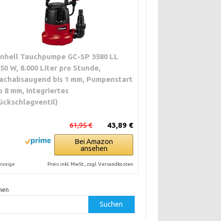
inhell Tauchpumpe GC-SP 3580 LL
350 W, 8.000 Liter pro Stunde,
lachabsaugend bis 1 mm, Pumpenstart
b 8 mm, integriertes
ückschlagventil)
61,95 €
43,89 €
Bei Amazon
ansehen
Preis inkl. MwSt., zzgl. Versandkosten
nzeige
hen
Suchen