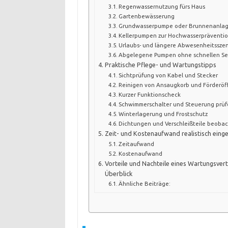
Regenwassernutzung fürs Haus
Gartenbewässerung
Grundwasserpumpe oder Brunnenanla
Kellerpumpen zur Hochwasserpräventi
Urlaubs- und längere Abwesenheitssze
Abgelegene Pumpen ohne schnellen Se
Praktische Pflege- und Wartungstipps
Sichtprüfung von Kabel und Stecker
Reinigen von Ansaugkorb und Förderö
Kurzer Funktionscheck
Schwimmerschalter und Steuerung prü
Winterlagerung und Frostschutz
Dichtungen und Verschleißteile beoba
Zeit- und Kostenaufwand realistisch eing
Zeitaufwand
Kostenaufwand
Vorteile und Nachteile eines Wartungsver
Überblick
Ähnliche Beiträge: