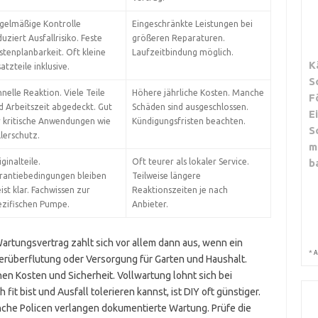
gelmäßige Kontrolle
Eingeschränkte Leistungen bei
uziert Ausfallrisiko. Feste
größeren Reparaturen.
stenplanbarkeit. Oft kleine
Laufzeitbindung möglich.
K
atzteile inklusive.
S
hnelle Reaktion. Viele Teile
Höhere jährliche Kosten. Manche
F
d Arbeitszeit abgedeckt. Gut
Schäden sind ausgeschlossen.
E
r kritische Anwendungen wie
Kündigungsfristen beachten.
S
llerschutz.
m
ginalteile.
Oft teurer als lokaler Service.
b
rantiebedingungen bleiben
Teilweise längere
ist klar. Fachwissen zur
Reaktionszeiten je nach
ezifischen Pumpe.
Anbieter.
artungsvertrag zahlt sich vor allem dann aus, wenn ein
*
A
lerüberflutung oder Versorgung für Garten und Haushalt.
en Kosten und Sicherheit. Vollwartung lohnt sich bei
t bist und Ausfall tolerieren kannst, ist DIY oft günstiger.
nche Policen verlangen dokumentierte Wartung. Prüfe die