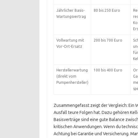
Jährlicher Basis-
80 bis 250 Euro
Re
Wartungsvertrag
red
Ko
Ers
Vollwartung mit
200 bis 700 Euro
Sc
Vor-Ort-Ersatz
un
fü
Ke
Herstellerwartung
100 bis 400 Euro
Ori
(direkt vom
Ga
Pumpenhersteller)
me
sp
Zusammengefasst zeigt der Vergleich: Ein W
Ausfall teure Folgen hat. Dazu gehören Kel
Basisverträge sind eine gute Balance zwisch
kritischen Anwendungen. Wenn du technisch fi
Achtung bei Garantie und Versicherung. Ma