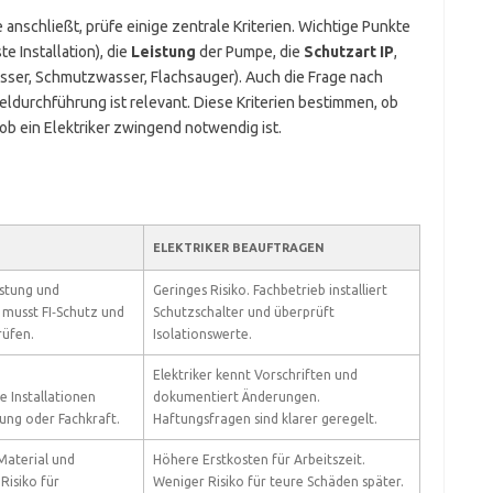
nschließt, prüfe einige zentrale Kriterien. Wichtige Punkte
e Installation), die
Leistung
der Pumpe, die
Schutzart IP
,
asser, Schmutzwasser, Flachsauger). Auch die Frage nach
eldurchführung ist relevant. Diese Kriterien bestimmen, ob
 ob ein Elektriker zwingend notwendig ist.
ELEKTRIKER BEAUFTRAGEN
istung und
Geringes Risiko. Fachbetrieb installiert
 musst FI‑Schutz und
Schutzschalter und überprüft
rüfen.
Isolationswerte.
Elektriker kennt Vorschriften und
e Installationen
dokumentiert Änderungen.
ung oder Fachkraft.
Haftungsfragen sind klarer geregelt.
Material und
Höhere Erstkosten für Arbeitszeit.
isiko für
Weniger Risiko für teure Schäden später.