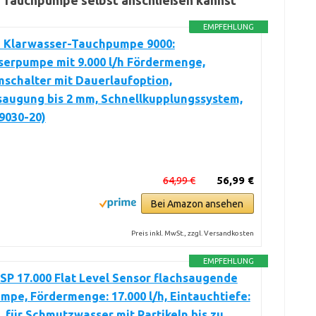
e Tauchpumpe selbst anschließen kannst
EMPFEHLUNG
 Klarwasser-Tauchpumpe 9000:
serpumpe mit 9.000 l/h Fördermenge,
schalter mit Dauerlaufoption,
saugung bis 2 mm, Schnellkupplungssystem,
9030-20)
64,99 €
56,99 €
Bei Amazon ansehen
Preis inkl. MwSt., zzgl. Versandkosten
EMPFEHLUNG
SP 17.000 Flat Level Sensor flachsaugende
pe, Fördermenge: 17.000 l/h, Eintauchtiefe:
, für Schmutzwasser mit Partikeln bis zu