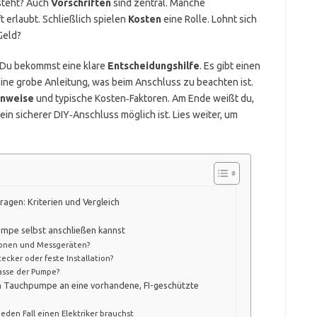
steht? Auch
Vorschriften
sind zentral. Manche
 erlaubt. Schließlich spielen
Kosten
eine Rolle. Lohnt sich
Geld?
g. Du bekommst eine klare
Entscheidungshilfe
. Es gibt einen
eine grobe Anleitung, was beim Anschluss zu beachten ist.
inweise
und typische Kosten‑Faktoren. Am Ende weißt du,
in sicherer DIY‑Anschluss möglich ist. Lies weiter, um
ragen: Kriterien und Vergleich
umpe selbst anschließen kannst
tionen und Messgeräten?
cker oder feste Installation?
lasse der Pumpe?
inen Tauchpumpe an eine vorhandene, FI-geschützte
den Fall einen Elektriker brauchst