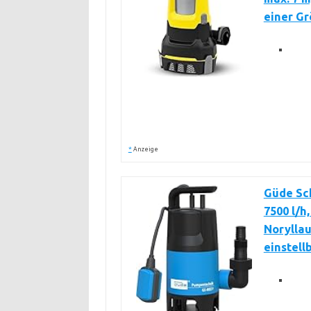
einer G
*
Anzeige
Güde Sc
7500 l/h
Noryllau
einstel