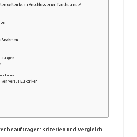
ften gelten beim Anschluss einer Tauchpumpe?
ften
n
smaßnahmen
gerungen
n
zen kannst
ßen versus Elektriker
er beauftragen: Kriterien und Vergleich