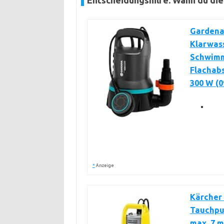
Entscheidungshilfe: Wann du di
Gardena
Klarwas
Schwimm
Flachab
300 W (0
*
Anzeige
Kärcher 
Tauchpum
max. 7 m