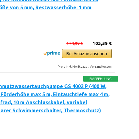
röße von 5 mm, Restwasserhöhe: 1 mm
174,99 €
103,59 €
Bei Amazon ansehen
Preis inkl. MwSt., zzgl. Versandkosten
EMPFEHLUNG
hmutzwassertauchpumpe GS 4002 P (400 W,
, Förderhöhe max 5 m, Eintauchtiefe max 4 m,
frad, 10 m Anschlusskabel, variabel
lbarer Schwimmerschalter, Thermoschutz)