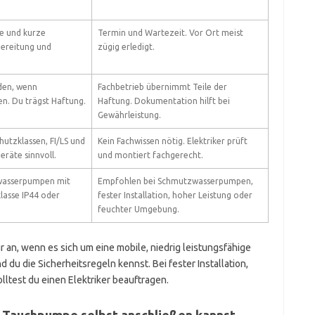
se und kurze
Termin und Wartezeit. Vor Ort meist
bereitung und
zügig erledigt.
iden, wenn
Fachbetrieb übernimmt Teile der
n. Du trägst Haftung.
Haftung. Dokumentation hilft bei
Gewährleistung.
utzklassen, FI/LS und
Kein Fachwissen nötig. Elektriker prüft
eräte sinnvoll.
und montiert fachgerecht.
rwasserpumpen mit
Empfohlen bei Schmutzwasserpumpen,
lasse IP44 oder
fester Installation, hoher Leistung oder
feuchter Umgebung.
 an, wenn es sich um eine mobile, niedrig leistungsfähige
 du die Sicherheitsregeln kennst. Bei fester Installation,
lltest du einen Elektriker beauftragen.